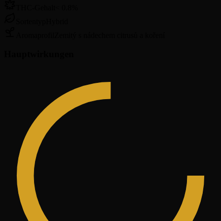
THC-Gehalt
<
0.8
%
Sortentyp
Hybrid
Aromaprofil
Zemitý s nádechem citrusů a koření
Hauptwirkungen