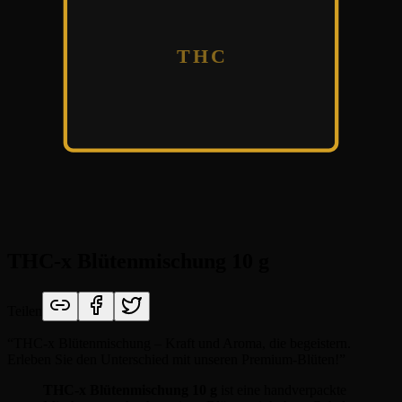
THC
THC-x Blütenmischung 10 g
Teilen
“
THC-x Blütenmischung – Kraft und Aroma, die begeistern.
Erleben Sie den Unterschied mit unseren Premium-Blüten!
”
THC-x Blütenmischung 10 g
ist eine handverpackte