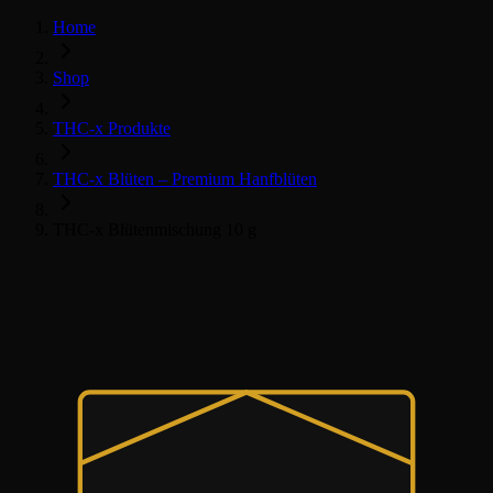
Home
Shop
THC-x Produkte
THC-x Blüten – Premium Hanfblüten
THC-x Blütenmischung 10 g
THC-x květy
Všechny THC-x produkty