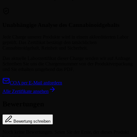
Unabhängige Analyse des Cannabinoidgehalts
Jede Charge unserer Produkte wird in einem akkreditierten Labor
geprüft. Das Zertifikat bestätigt den tatsächlichen
Cannabinoidgehalt, Reinheit und Sicherheit.
Das aktuelle Laborzertifikat dieser Charge senden wir auf Anfrage.
Schreiben Sie uns die Chargennummer von der Produktverpackung
und Sie erhalten umgehend das PDF.
COA per E-Mail anfordern
Alle Zertifikate ansehen
Bewertungen
Bewertung schreiben
Noch keine Bewertungen. Seien Sie der Erste, der dieses Produkt