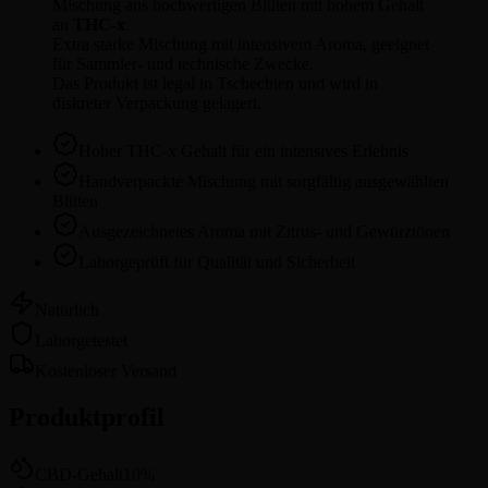
Mischung aus hochwertigen Blüten mit hohem Gehalt
an
THC-x
.
Extra starke Mischung mit intensivem Aroma, geeignet
für Sammler- und technische Zwecke.
Das Produkt ist legal in Tschechien und wird in
diskreter Verpackung gelagert.
Hoher THC-x Gehalt für ein intensives Erlebnis
Handverpackte Mischung mit sorgfältig ausgewählten
Blüten
Ausgezeichnetes Aroma mit Zitrus- und Gewürztönen
Laborgeprüft für Qualität und Sicherheit
Natürlich
Laborgetestet
Kostenloser Versand
Produktprofil
CBD-Gehalt
10
%