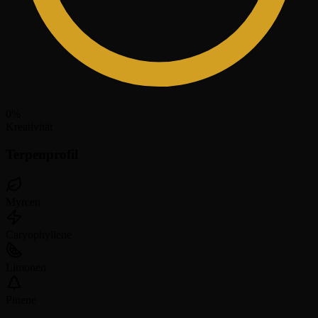
0
%
Kreativität
Terpenprofil
Myrcen
Caryophyllene
Limonen
Pinene