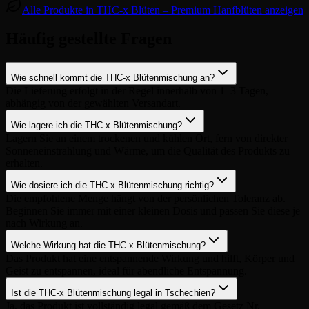
Alle Produkte in THC-x Blüten – Premium Hanfblüten anzeigen
Häufig gestellte Fragen
Wie schnell kommt die THC-x Blütenmischung an?
Die Lieferung erfolgt in der Regel innerhalb von 1–3 Tagen,
abhängig von der gewählten Versandart.
Wie lagere ich die THC-x Blütenmischung?
Lagern Sie an einem trockenen und kühlen Ort, fern von direkter
Sonneneinstrahlung und Wärme, um die Qualität des Produkts zu
erhalten.
Wie dosiere ich die THC-x Blütenmischung richtig?
Die empfohlene Menge hängt von der persönlichen Toleranz ab.
Beginnen Sie immer mit einer kleinen Dosis und passen Sie diese je
nach Wirkung an.
Welche Wirkung hat die THC-x Blütenmischung?
Das Produkt hat eine entspannende Wirkung und hilft, Körper und
Geist zu entspannen, ideal für abendliche Entspannung.
Ist die THC-x Blütenmischung legal in Tschechien?
Ja, das Produkt ist vollständig legal gemäß dem Gesetz Nr.