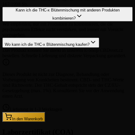
167/1998 Sb.
Kann ich die THC-x Blütenmischung mit anderen Produkten
kombinieren?
Wir empfehlen, nur mit Produkten zu kombinieren, die die
psychoaktiven Effekte nicht verstärken, und immer mit Vorsicht
vorzugehen.
Wo kann ich die THC-x Blütenmischung kaufen?
Das Produkt können Sie direkt in unserem E-Shop CBDsvet.cz
bestellen. Schnelle Lieferung und diskrete Verpackung garantiert.
Dieses Produkt ist nicht zur Diagnose, Behandlung oder
Vorbeugung von Krankheiten bestimmt. CBD- und THC-Werte
sind Richtwerte. Der THC-Gehalt entspricht stets der CZ/EU-
Gesetzgebung (max. 1%). Konsultieren Sie vor der Anwendung
einen Arzt.
Lieferung in 1-3 Werktagen
In den Warenkorb
Laborzertifikat (COA)