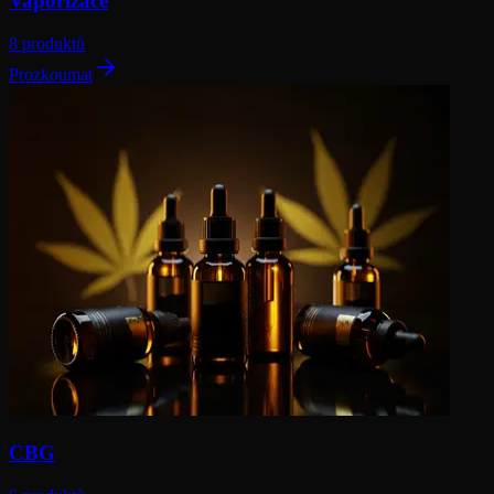
Vaporizace
8 produktů
Prozkoumat
CBG