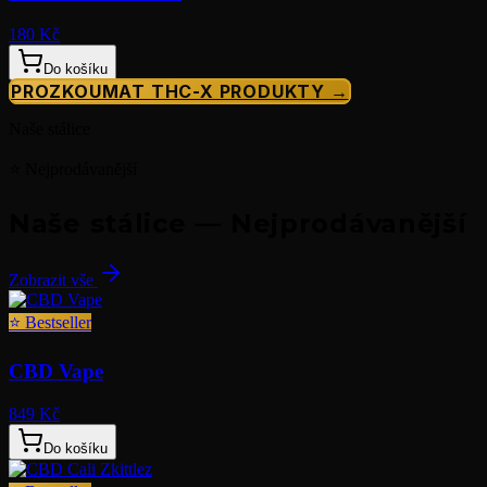
180 Kč
Do košíku
PROZKOUMAT THC-X PRODUKTY →
Naše stálice
⭐ Nejprodávanější
Naše stálice — Nejprodávanější
Zobrazit vše
⭐
Bestseller
CBD Vape
849 Kč
Do košíku