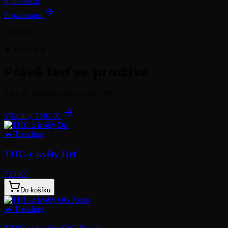
6 produktů
Prozkoumat
Trending
🔥 Právě teď
Právě teď se prodává
THC-X produkty, které právě frčí
Všechny THC-X
🔥
Trending
THC-x květy Drť
750 Kč
Do košíku
🔥
Trending