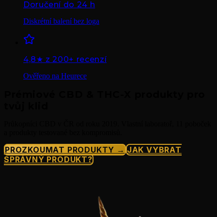
Doručení do 24 h
Diskrétní balení bez loga
4,8★ z 200+ recenzí
Ověřeno na Heurece
Prémiové CBD & THC-X produkty pro
tvůj klid
Průkopníci CBD v ČR od roku 2019. Vlastní laboratoř, 11 poboček
a produkty testované bez kompromisů.
PROZKOUMAT PRODUKTY →
JAK VYBRAT
SPRÁVNÝ PRODUKT?