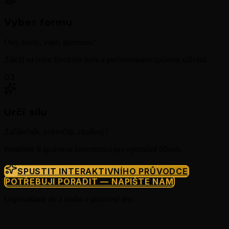
Vyber formu
Olej, květy, vape, gummies?
Záleží na tvém životním stylu a preferovaném způsobu užívání.
03
Urči sílu
Začátečník, pokročilý, zkušený?
Poradíme ti správnou koncentraci pro optimální účinek.
SPUSTIT INTERAKTIVNÍHO PRŮVODCE
POTŘEBUJI PORADIT — NAPIŠTE NÁM
Odpovídáme do 2 hodin v pracovní dny