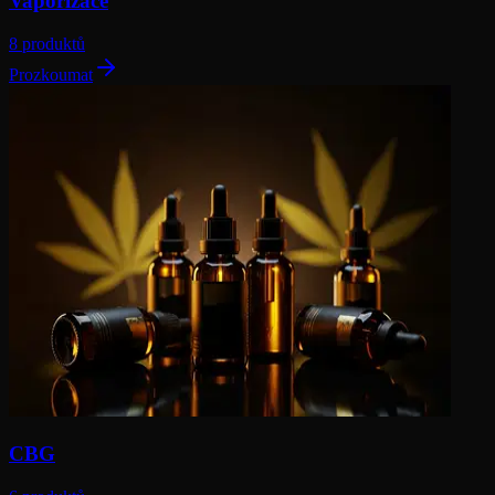
Vaporizace
8 produktů
Prozkoumat
CBG