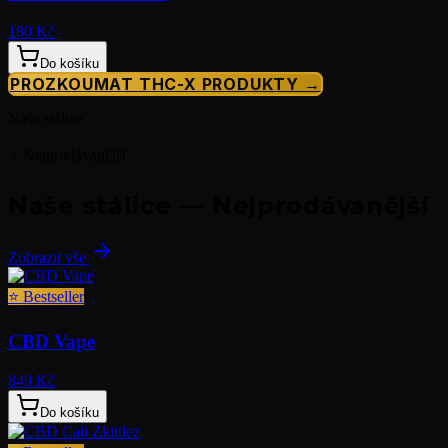
180 Kč
Do košíku
PROZKOUMAT THC-X PRODUKTY →
Naše stálice
⭐ Nejprodávanější
Naše stálice — Nejprodávanější
Zobrazit vše
⭐
Bestseller
CBD Vape
849 Kč
Do košíku