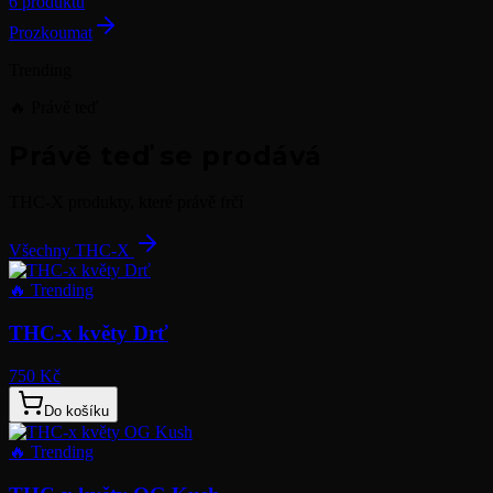
6 produktů
Prozkoumat
Trending
🔥 Právě teď
Právě teď se prodává
THC-X produkty, které právě frčí
Všechny THC-X
🔥
Trending
THC-x květy Drť
750 Kč
Do košíku
🔥
Trending