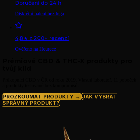
Doručení do 24 h
Diskrétní balení bez loga
4,8★ z 200+ recenzí
Ověřeno na Heurece
Prémiové CBD & THC-X produkty pro
tvůj klid
Průkopníci CBD v ČR od roku 2019. Vlastní laboratoř, 11 poboček
a produkty testované bez kompromisů.
PROZKOUMAT PRODUKTY →
JAK VYBRAT
SPRÁVNÝ PRODUKT?