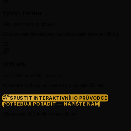
Vyber formu
Olej, květy, vape, gummies?
Záleží na tvém životním stylu a preferovaném způsobu užívání.
03
Urči sílu
Začátečník, pokročilý, zkušený?
Poradíme ti správnou koncentraci pro optimální účinek.
SPUSTIT INTERAKTIVNÍHO PRŮVODCE
POTŘEBUJI PORADIT — NAPIŠTE NÁM
Odpovídáme do 2 hodin v pracovní dny