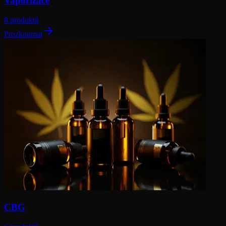
Vaporizace
8 produktů
Prozkoumat
CBG