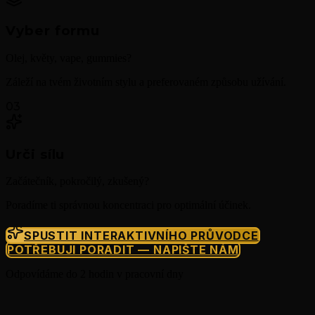
Vyber formu
Olej, květy, vape, gummies?
Záleží na tvém životním stylu a preferovaném způsobu užívání.
03
Urči sílu
Začátečník, pokročilý, zkušený?
Poradíme ti správnou koncentraci pro optimální účinek.
SPUSTIT INTERAKTIVNÍHO PRŮVODCE
POTŘEBUJI PORADIT — NAPIŠTE NÁM
Odpovídáme do 2 hodin v pracovní dny