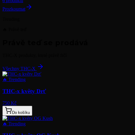
6 produktů
Prozkoumat
Trending
🔥 Právě teď
Právě teď se prodává
THC-X produkty, které právě frčí
Všechny THC-X
🔥
Trending
THC-x květy Drť
750 Kč
Do košíku
🔥
Trending