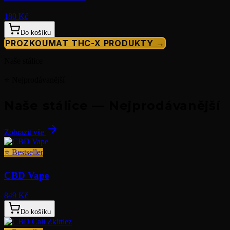
180 Kč
Do košíku
PROZKOUMAT THC-X PRODUKTY →
Naše stálice
⭐ Nejprodávanější
Naše stálice — Nejprodávanější
Zobrazit vše
⭐
Bestseller
CBD Vape
849 Kč
Do košíku