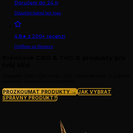
Doručení do 24 h
Diskrétní balení bez loga
4,8★ z 200+ recenzí
Ověřeno na Heurece
Prémiové CBD & THC-X produkty pro
tvůj klid
Průkopníci CBD v ČR od roku 2019. Vlastní laboratoř, 11 poboček
a produkty testované bez kompromisů.
PROZKOUMAT PRODUKTY →
JAK VYBRAT
SPRÁVNÝ PRODUKT?