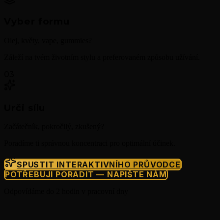
Vyber formu
Olej, květy, vape, gummies?
Záleží na tvém životním stylu a preferovaném způsobu užívání.
03
Urči sílu
Začátečník, pokročilý, zkušený?
Poradíme ti správnou koncentraci pro optimální účinek.
SPUSTIT INTERAKTIVNÍHO PRŮVODCE
POTŘEBUJI PORADIT — NAPIŠTE NÁM
Odpovídáme do 2 hodin v pracovní dny