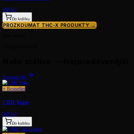
180 Kč
Do košíku
PROZKOUMAT THC-X PRODUKTY →
Naše stálice
⭐ Nejprodávanější
Naše stálice — Nejprodávanější
Zobrazit vše
⭐
Bestseller
CBD Vape
849 Kč
Do košíku