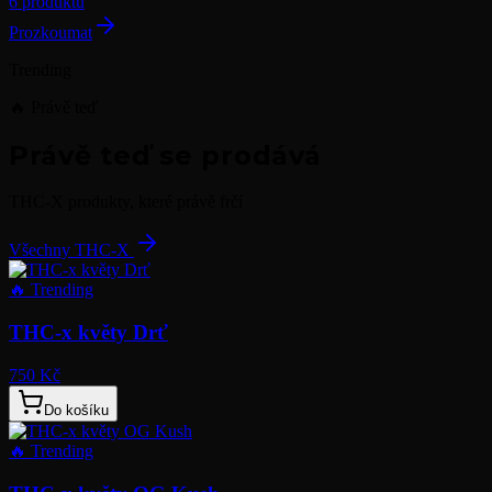
6 produktů
Prozkoumat
Trending
🔥 Právě teď
Právě teď se prodává
THC-X produkty, které právě frčí
Všechny THC-X
🔥
Trending
THC-x květy Drť
750 Kč
Do košíku
🔥
Trending