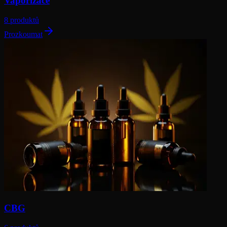
Vaporizace
8 produktů
Prozkoumat
CBG