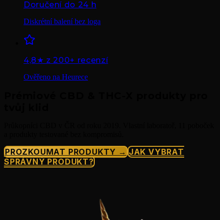
Doručení do 24 h
Diskrétní balení bez loga
4,8★ z 200+ recenzí
Ověřeno na Heurece
Prémiové CBD & THC-X produkty pro
tvůj klid
Průkopníci CBD v ČR od roku 2019. Vlastní laboratoř, 11 poboček
a produkty testované bez kompromisů.
PROZKOUMAT PRODUKTY →
JAK VYBRAT
SPRÁVNÝ PRODUKT?