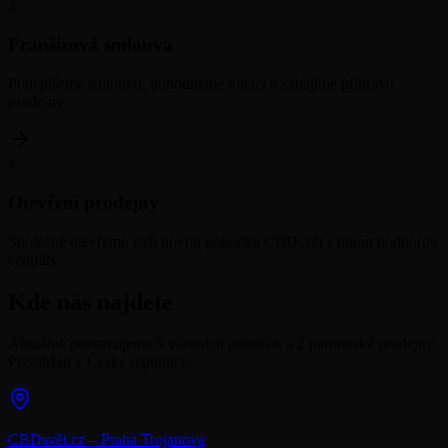
3
Franšízová smlouva
Podepíšeme smlouvu, dohodneme lokaci a zahájíme přípravu
prodejny.
4
Otevření prodejny
Společně otevřeme vaši novou pobočku CBDsvět s plnou podporou
centrály.
Kde nás najdete
Aktuálně provozujeme 9 vlastních poboček a 2 partnerské prodejny
PizzaMan v České republice.
CBDsvět.cz – Praha Trojanova