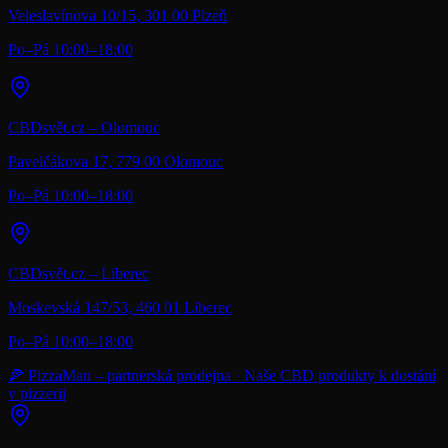
Veleslavínova 10/15, 301 00 Plzeň
Po–Pá 10:00–18:00
CBDsvět.cz – Olomouc
Pavelčákova 17, 779 00 Olomouc
Po–Pá 10:00–18:00
CBDsvět.cz – Liberec
Moskevská 147/53, 460 01 Liberec
Po–Pá 10:00–18:00
🍕 PizzaMan – partnerská prodejna · Naše CBD produkty k dostání
v pizzerii