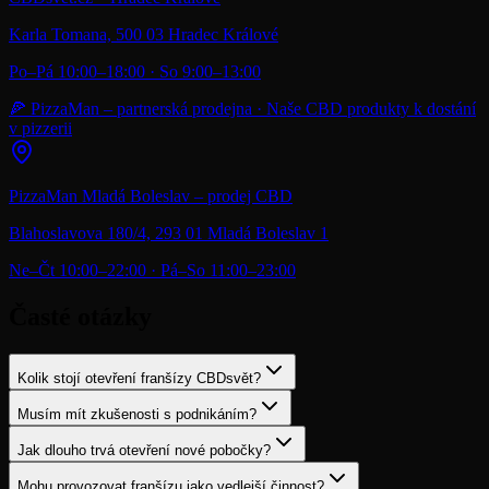
Karla Tomana, 500 03 Hradec Králové
Po–Pá 10:00–18:00 · So 9:00–13:00
🍕 PizzaMan – partnerská prodejna · Naše CBD produkty k dostání
v pizzerii
PizzaMan Mladá Boleslav – prodej CBD
Blahoslavova 180/4, 293 01 Mladá Boleslav 1
Ne–Čt 10:00–22:00 · Pá–So 11:00–23:00
Časté otázky
Kolik stojí otevření franšízy CBDsvět?
Musím mít zkušenosti s podnikáním?
Jak dlouho trvá otevření nové pobočky?
Mohu provozovat franšízu jako vedlejší činnost?