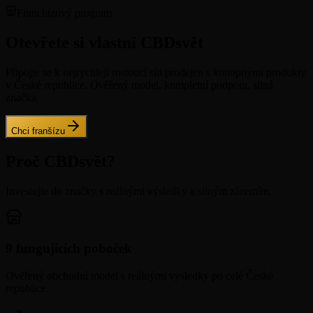
Franchizový program
Otevřete si vlastní CBDsvět
Připojte se k nejrychleji rostoucí síti prodejen s konopnými produkty
v České republice. Ověřený model, kompletní podpora, silná
značka.
Chci franšízu
Proč CBDsvět?
Investujte do značky s reálnými výsledky a silným zázemím.
9 fungujících poboček
Ověřený obchodní model s reálnými výsledky po celé České
republice.