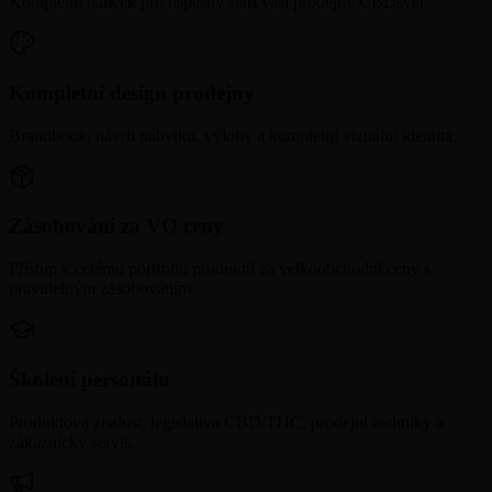
Kompletní balíček pro úspěšný start vaší prodejny CBDsvět.
Kompletní design prodejny
Brandbook, návrh nábytku, výlohy a kompletní vizuální identita.
Zásobování za VO ceny
Přístup k celému portfoliu produktů za velkoobchodní ceny s
pravidelným zásobováním.
Školení personálu
Produktová znalost, legislativa CBD/THC, prodejní techniky a
zákaznický servis.