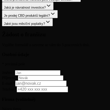
Jaká je návratnost investice?
Je prodej CBD produktů legální?
Jaké jsou měsíční poplatky?
Žádost o franšízu
Vyplňte formulář a ozveme se vám do 3 pracovních dnů.
Osobní údaje
* povinná pole
Jméno *
Příjmení *
E-mail *
Telefon *
Firma (volitelné)
Název firmy