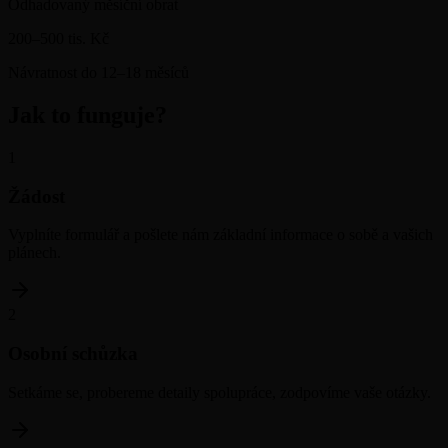
Odhadovaný měsíční obrat
200–500 tis. Kč
Návratnost do 12–18 měsíců
Jak to funguje?
1
Žádost
Vyplníte formulář a pošlete nám základní informace o sobě a vašich
plánech.
2
Osobní schůzka
Setkáme se, probereme detaily spolupráce, zodpovíme vaše otázky.