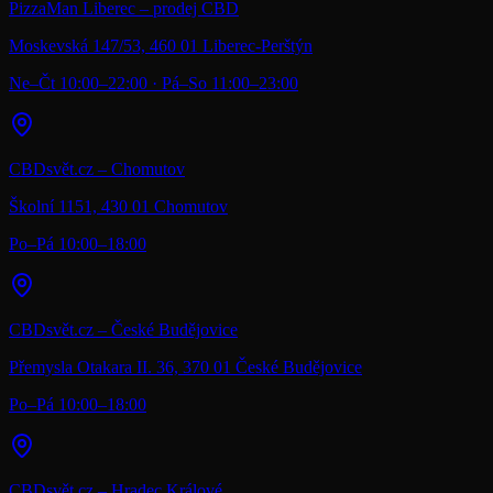
PizzaMan Liberec – prodej CBD
Moskevská 147/53, 460 01 Liberec-Perštýn
Ne–Čt 10:00–22:00 · Pá–So 11:00–23:00
CBDsvět.cz – Chomutov
Školní 1151, 430 01 Chomutov
Po–Pá 10:00–18:00
CBDsvět.cz – České Budějovice
Přemysla Otakara II. 36, 370 01 České Budějovice
Po–Pá 10:00–18:00
CBDsvět.cz – Hradec Králové