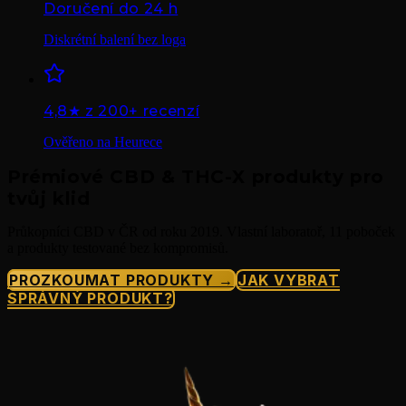
Doručení do 24 h
Diskrétní balení bez loga
4,8★ z 200+ recenzí
Ověřeno na Heurece
Prémiové CBD & THC-X produkty pro
tvůj klid
Průkopníci CBD v ČR od roku 2019. Vlastní laboratoř, 11 poboček
a produkty testované bez kompromisů.
PROZKOUMAT PRODUKTY →
JAK VYBRAT
SPRÁVNÝ PRODUKT?