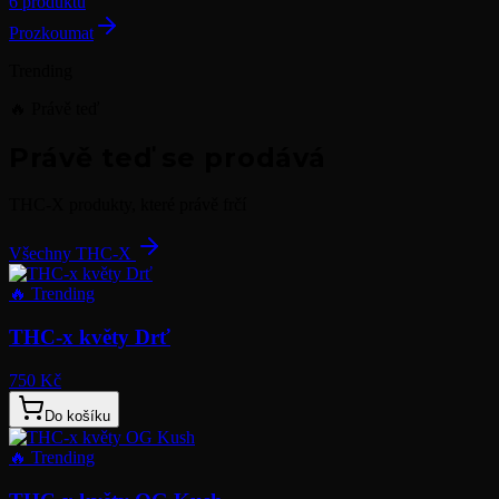
6 produktů
Prozkoumat
Trending
🔥 Právě teď
Právě teď se prodává
THC-X produkty, které právě frčí
Všechny THC-X
🔥
Trending
THC-x květy Drť
750 Kč
Do košíku
🔥
Trending