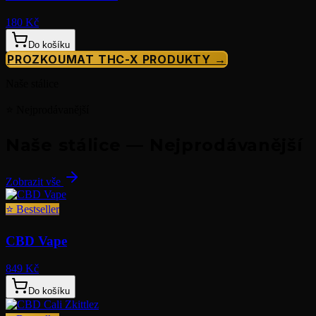
180 Kč
Do košíku
PROZKOUMAT THC-X PRODUKTY →
Naše stálice
⭐ Nejprodávanější
Naše stálice — Nejprodávanější
Zobrazit vše
⭐
Bestseller
CBD Vape
849 Kč
Do košíku