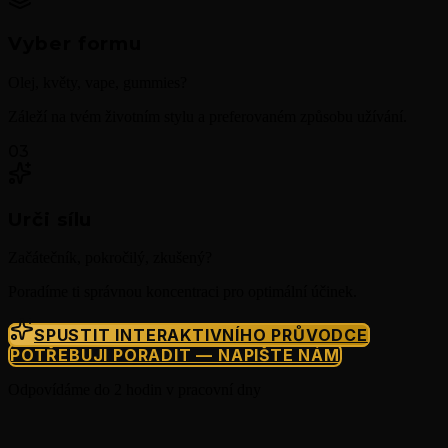
Vyber formu
Olej, květy, vape, gummies?
Záleží na tvém životním stylu a preferovaném způsobu užívání.
03
Urči sílu
Začátečník, pokročilý, zkušený?
Poradíme ti správnou koncentraci pro optimální účinek.
SPUSTIT INTERAKTIVNÍHO PRŮVODCE
POTŘEBUJI PORADIT — NAPIŠTE NÁM
Odpovídáme do 2 hodin v pracovní dny