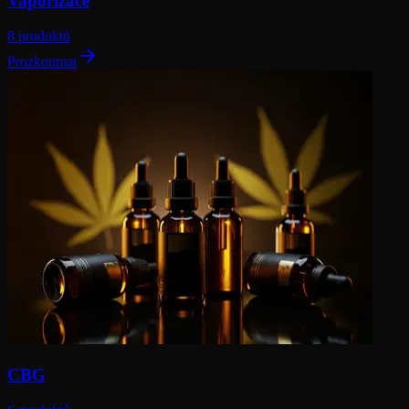
Vaporizace
8 produktů
Prozkoumat
CBG