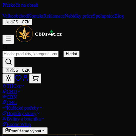
Přeskočit na obsah
Velkoobchod
Kontakt
Reklamace
Nabídky práce
Spolupráce
Blog
🇨🇿
CS
·
CZK
⌘K
Hledat
🇨🇿
CS
·
CZK
THC-x
CBD
CBN
CBG
Kuřácké potřeby
Doplňky stravy
Byliny a botanika
Exotic Whip
Pomůžeme vybrat