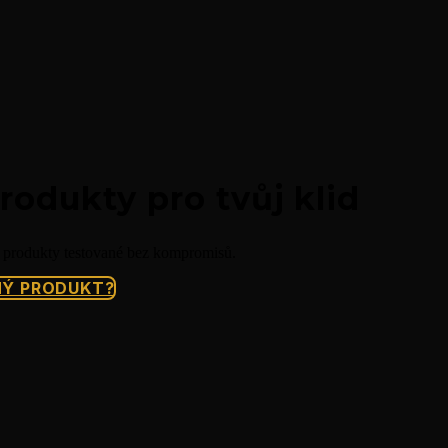
odukty pro tvůj klid
 produkty testované bez kompromisů.
NÝ PRODUKT?