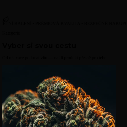
 BALENÍ • PRÉMIOVÁ KVALITA • BEZPEČNÉ NAKUPOVÁNÍ
Kategorie
Vyber si svou cestu
Od relaxace po kreativitu — najdi produkt přesně pro tebe