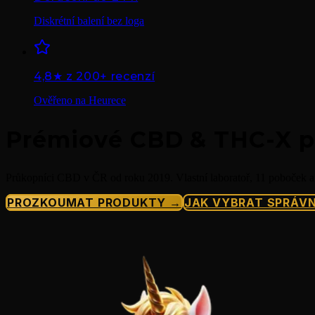
Diskrétní balení bez loga
4,8★ z 200+ recenzí
Ověřeno na Heurece
Prémiové CBD & THC-X pr
Průkopníci CBD v ČR od roku 2019. Vlastní laboratoř, 11 poboček a
PROZKOUMAT PRODUKTY →
JAK VYBRAT SPRÁV