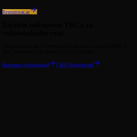
Registrovat se
Začněte nakupovat THCx za
velkoobchodní ceny
Zaregistrujte se jako velkoobchodní zákazník a získejte přístup k
B2B cenám pro celý sortiment THCx produktů.
Registrace velkoobchod
CBD Velkoobchod