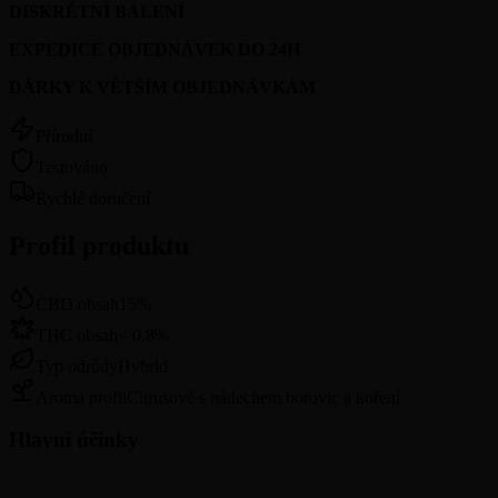
DISKRÉTNÍ BALENÍ
EXPEDICE OBJEDNÁVEK DO 24H
DÁRKY K VĚTŠÍM OBJEDNÁVKÁM
Přírodní
Testováno
Rychlé doručení
Profil produktu
CBD obsah
15
%
THC obsah
<
0.8
%
Typ odrůdy
Hybrid
Aroma profil
Citrusové s nádechem borovic a koření
Hlavní účinky