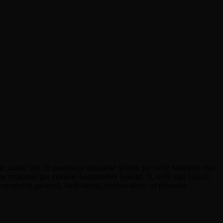
známý tím, že produkuje euforické účinky, po nichž následují vlny
lépe vyhrazen pro zkušené konzumenty konopí. Ti, kteří mají nízkou
nopných pacientů, kteří hledají rychlou úlevu od příznaků