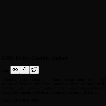
CBD Květy Cookies Indoor
Sdílet
“Cookies“, je dominantní hybridní kmen konopí s dominancí konopí 
relaxace celého těla. Jeden zásah Cookies ve vás zanechá pocit štěst
toleranci CBD, by měli s “Cookies” postupovat pomalu, protože účin
spojených s chronickou bolestí, nevolností a ztrátou chuti k jídlu.
THC <1% CBD <15%