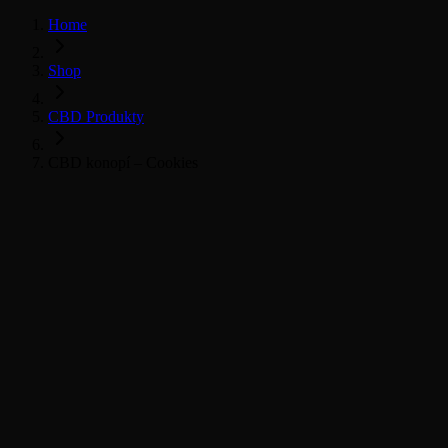
Home
Shop
CBD Produkty
CBD konopí – Cookies
Všechny CBD produkty
CBD Květy