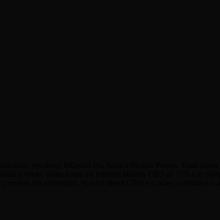
indického, vyrobený křížením OG Kush s Durban Poison. Tento kmen je 
í, hladu a stresu. Tento kmen má robustní hladinu CBD až 15% a je nej
ky mohou být ohromující. Vysoký obsah CBD v Cokies je oblíbený u ko