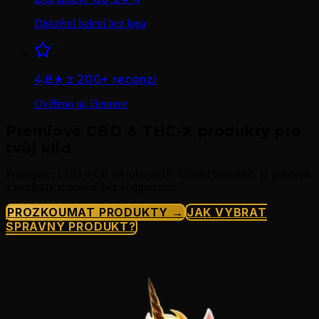
Diskrétní balení bez loga
4,8★ z 200+ recenzí
Ověřeno na Heurece
Prémiové CBD & THC-X produkty pro
tvůj klid
Průkopníci CBD v ČR od roku 2019. Vlastní laboratoř, 11 poboček
a produkty testované bez kompromisů.
PROZKOUMAT PRODUKTY →
JAK VYBRAT
SPRÁVNÝ PRODUKT?