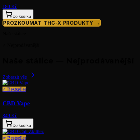
180 Kč
Do košíku
PROZKOUMAT THC-X PRODUKTY →
Naše stálice
⭐ Nejprodávanější
Naše stálice — Nejprodávanější
Zobrazit vše
⭐
Bestseller
CBD Vape
849 Kč
Do košíku
⭐
Bestseller