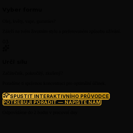
Vyber formu
Olej, květy, vape, gummies?
Záleží na tvém životním stylu a preferovaném způsobu užívání.
03
Urči sílu
Začátečník, pokročilý, zkušený?
Poradíme ti správnou koncentraci pro optimální účinek.
SPUSTIT INTERAKTIVNÍHO PRŮVODCE
POTŘEBUJI PORADIT — NAPIŠTE NÁM
Odpovídáme do 2 hodin v pracovní dny