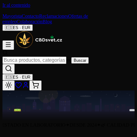
Ir al contenido
Mayorista
Contacto
Reclamaciones
Ofertas de
empleo
Colaboración
Blog
🇪🇸
ES
·
EUR
⌘K
Buscar
🇪🇸
ES
·
EUR
ESTADO EN LABORATORIO
✦
DESDE 2024
✦
🌿 CALIDAD P