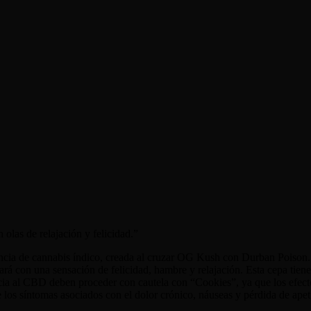
olas de relajación y felicidad.
”
ia de cannabis índico, creada al cruzar OG Kush con Durban Poison. E
jará con una sensación de felicidad, hambre y relajación. Esta cepa ti
cia al CBD deben proceder con cautela con “Cookies”, ya que los efec
 los síntomas asociados con el dolor crónico, náuseas y pérdida de apet