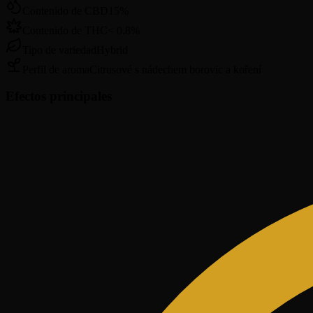
Contenido de CBD
15
%
Contenido de THC
<
0.8
%
Tipo de variedad
Hybrid
Perfil de aroma
Citrusové s nádechem borovic a koření
Efectos principales