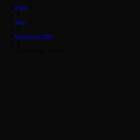
Home
Shop
Productos de CBD
CBD cannabis – Cookies
Všechny CBD produkty
CBD Květy