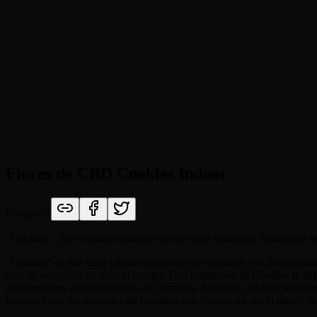
Flores de CBD Cookies Indoor
Compartir
“
Cookies – ¡la verdadera euforia con un sabor delicioso! Sumérgete en 
“Cookies” es una cepa híbrida dominante de cannabis con predominanc
olas de relajación en todo el cuerpo. Una inhalación de Cookies te de
consumidores experimentados de cannabis. Aquellos con baja toleran
popular entre los pacientes de cannabis que buscan un alivio rápido de