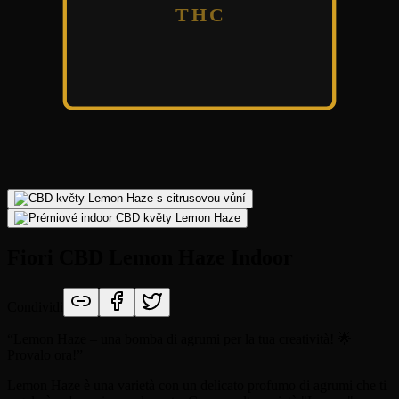
THC
Fiori CBD Lemon Haze Indoor
Condividi
“
Lemon Haze – una bomba di agrumi per la tua creatività! 🌟
Provalo ora!
”
Lemon Haze è una varietà con un delicato profumo di agrumi che ti