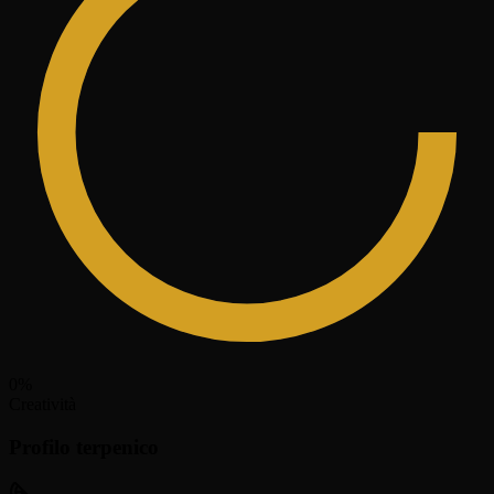
0
%
Creatività
Profilo terpenico