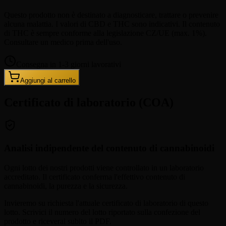
Questo prodotto non è destinato a diagnosticare, trattare o prevenire
alcuna malattia. I valori di CBD e THC sono indicativi. Il contenuto
di THC è sempre conforme alla legislazione CZ/UE (max. 1%).
Consultare un medico prima dell'uso.
Consegna in 1-3 giorni lavorativi
Aggiungi al carrello
Certificato di laboratorio (COA)
Analisi indipendente del contenuto di cannabinoidi
Ogni lotto dei nostri prodotti viene controllato in un laboratorio
accreditato. Il certificato conferma l'effettivo contenuto di
cannabinoidi, la purezza e la sicurezza.
Invieremo su richiesta l'attuale certificato di laboratorio di questo
lotto. Scrivici il numero del lotto riportato sulla confezione del
prodotto e riceverai subito il PDF.