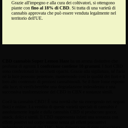
Grazie all'impegno e alla cura dei coltivatori, si ottengono
piante con
fino al 18% di CBD
. Si tratta di una varietà di
cannabis approvata che può essere venduta legalmente nel
territorio dell'UE.
CBD cannabis Super Lemon Haze
ha un aroma distintivo che
profuma di agrumi
1 confezione contiene 10 grammi
. I fiori CBD
sono confezionati in sacchetti opachi. Grazie alla sigillatura, né l'aria
né la luce possono penetrare, mantenendo così la qualità dei fiori e il
loro alto contenuto di preziosi cannabinoidi. Se il fiore fosse esposto
alla luce, si verificherebbe una degradazione indesiderata e una
successiva trasformazione del CBD in CBN e sostanze simili.
Cos'è la cannabis CBD? È una novità che sta emergendo nei negozi
fisici e online. La vendita di queste varietà speciali di cannabis è
assolutamente legale e dalla cannabis CBD si producono gocce,
snack, dolci e simili. Il CBD rappresenta infatti una sostanza con
effetti positivi sul corpo umano senza gli effetti psicoattivi
indesiderati causati dal THC. Non dimenticate di dare un'occhiata