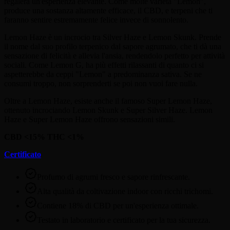
regalerà un'esperienza elevante. Come molte varietà "Lemon",
produce una sostanza altamente efficace, il CBD, e terpeni che ti
faranno sentire estremamente felice invece di sonnolento.
Lemon Haze è un incrocio tra Silver Haze e Lemon Skunk. Prende
il nome dal suo profilo terpenico dal sapore agrumato, che ti dà una
sensazione di felicità e allevia l'ansia, rendendolo perfetto per attività
sociali. Come Lemon G, ha più effetti rilassanti di quanto ci si
aspetterebbe da ceppi "Lemon" a predominanza sativa. Se ne
consumi troppo, non sorprenderti se poi non vuoi fare nulla.
Oltre a Lemon Haze, esiste anche il famoso Super Lemon Haze,
ottenuto incrociando Lemon Skunk e Super Silver Haze. Lemon
Haze e Super Lemon Haze offrono sensazioni simili.
CBD <15% THC <1%
Certificato
Profumo di agrumi fresco e sapore rinfrescante.
Alta qualità da coltivazione indoor con ricchi trichomi.
Contiene 18% di CBD per un'esperienza ottimale.
Testato in laboratorio e certificato per la tua sicurezza.