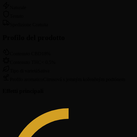
Naturale
Testato
Spedizione Gratuita
Profilo del prodotto
Contenuto CBD
18
%
Contenuto THC
<
0.5
%
Tipo di varietà
Sativa
Profilo aromatico
Citrusová s jemným kořeněným podtónem
Effetti principali