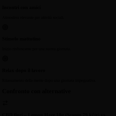
Incontri con amici
Atmosfera elevante per attività sociali.
Stimolo mattutino
Inizio rinfrescante per una nuova giornata.
Relax dopo il lavoro
Rilassamento della mente dopo una giornata impegnativa.
Confronto con alternative
CBD fiori – Lemon Haze 10g (Sconto 79 kč/g)
vs.