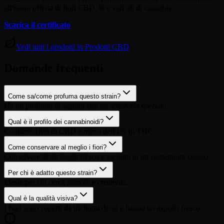
all'intera offerta di fiori CBD, tè e vari oli di cannabis.
Scarica il certificato
Vedi tutti i prodotti in Prodotti CBD
Domande frequenti
Come sa/come profuma questo strain?
Ha un profumo di agrumi con un sottotono speziato.
Qual è il profilo dei cannabinoidi?
Contiene 18% di CBD e meno dell'1% di THC.
Come conservare al meglio i fiori?
Conservare in un luogo fresco e asciutto in un contenitore chiuso.
Per chi è adatto questo strain?
Ideale per chi cerca stimolo e creatività.
Qual è la qualità visiva?
I fiori sono coperti da trichomi densi e hanno un aspetto fresco.