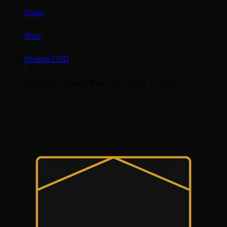
Home
Shop
Prodotti CBD
CBD fiori – Lemon Haze 10g (Sconto 79 kč/g)
Všechny CBD produkty
CBD Květy