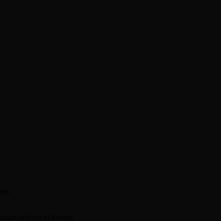
.
vem.
 nastavitelným výkonem.