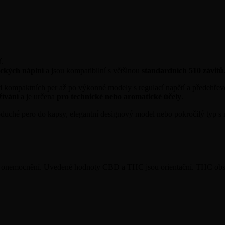
í.
ických náplní
a jsou kompatibilní s většinou
standardních 510 závitů
 kompaktních per až po výkonné modely s regulací napětí a předehře
žívání
a je určena
pro technické nebo aromatické účely
.
oduché pero do kapsy, elegantní designový model nebo pokročilý typ s
koli onemocnění. Uvedené hodnoty CBD a THC jsou orientační. THC obs