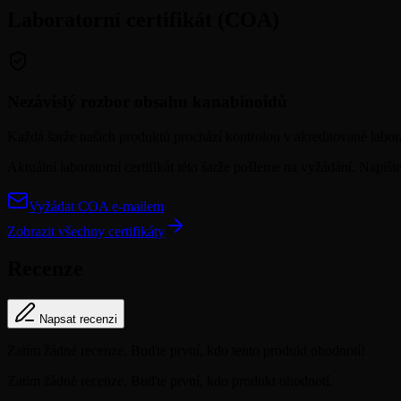
Laboratorní certifikát (COA)
Nezávislý rozbor obsahu kanabinoidů
Každá šarže našich produktů prochází kontrolou v akreditované laborat
Aktuální laboratorní certifikát této šarže pošleme na vyžádání. Napiš
Vyžádat COA e-mailem
Zobrazit všechny certifikáty
Recenze
Napsat recenzi
Zatím žádné recenze. Buďte první, kdo tento produkt ohodnotí!
Zatím žádné recenze. Buďte první, kdo produkt ohodnotí.