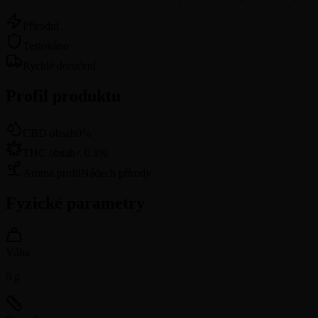
Přírodní
Testováno
Rychlé doručení
Profil produktu
CBD obsah
0
%
THC obsah
<
0.1
%
Aroma profil
Nádech přírody
Fyzické parametry
Váha
0
g