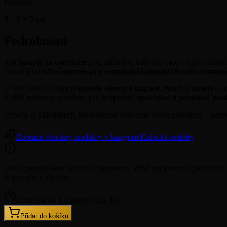
Rozměry
0 × 0 × 0
cm
Podrobnosti
510 baterie na cartridge
jsou základem každého vapovacího zařízen
Slouží jako
zdroj energie pro vaporizaci konopných nebo aromat
V naší nabídce najdete
baterie různých kapacit, tvarů a funkcí
– od
Každá baterie je navržena pro
bezpečné, spolehlivé a pohodlné pou
Vyberte si
510 baterii
, která přesně odpovídá vašim potřebám – jedn
Zobrazit všechny produkty v kategorii Kuřácké potřeby
Tento produkt není určen k diagnostice, léčbě ani prevenci jakého
se poraďte s lékařem.
Doručení do 1-3 pracovních dnů
Přidat do košíku