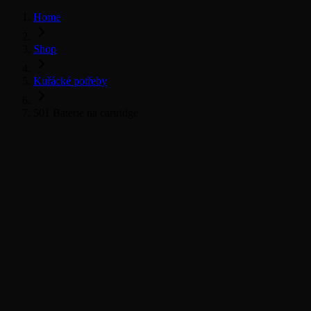
Home
Shop
Kuřácké potřeby
501 Baterie na cartridge
Vše pro kuřáky