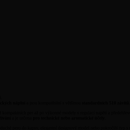
í.
ických náplní
a jsou kompatibilní s většinou
standardních 510 závitů
 kompaktních per až po výkonné modely s regulací napětí a předehře
žívání
a je určena
pro technické nebo aromatické účely
.
oduché pero do kapsy, elegantní designový model nebo pokročilý typ s