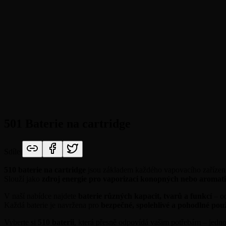
501 Baterie na cartridge
Sdílet
510 baterie na cartridge
jsou základem každého vapovacího zařízen
Slouží jako
zdroj energie pro vaporizaci konopných nebo aromat
V naší nabídce najdete
baterie různých kapacit, tvarů a funkcí
– od
Každá baterie je navržena pro
bezpečné, spolehlivé a pohodlné pou
Vyberte si
510 baterii
, která přesně odpovídá vašim potřebám – jedn