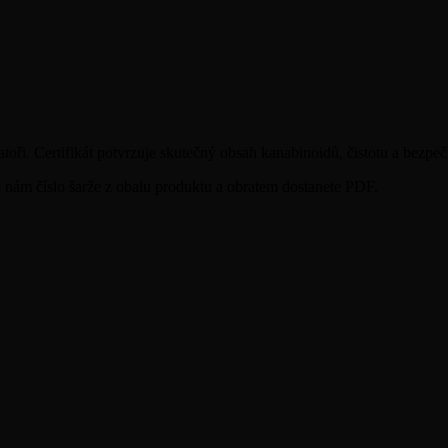
oři. Certifikát potvrzuje skutečný obsah kanabinoidů, čistotu a bezpeč
te nám číslo šarže z obalu produktu a obratem dostanete PDF.