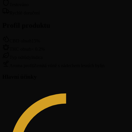
Testováno
Rychlé doručení
Profil produktu
CBD obsah
15
%
THC obsah
<
0.2
%
Typ odrůdy
Indica
Aroma profil
Zemitá vůně s nádechem lesních bylin
Hlavní účinky