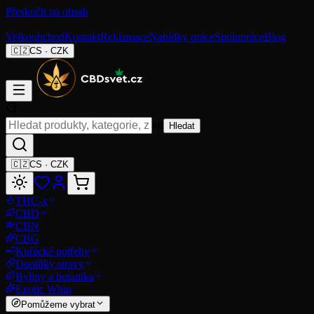
Přeskočit na obsah
Velkoobchod
Kontakt
Reklamace
Nabídky práce
Spolupráce
Blog
🇨🇿
CS
·
CZK
⌘K
Hledat
🇨🇿
CS
·
CZK
THC-x
CBD
CBN
CBG
Kuřácké potřeby
Doplňky stravy
Byliny a botanika
Exotic Whip
Pomůžeme vybrat