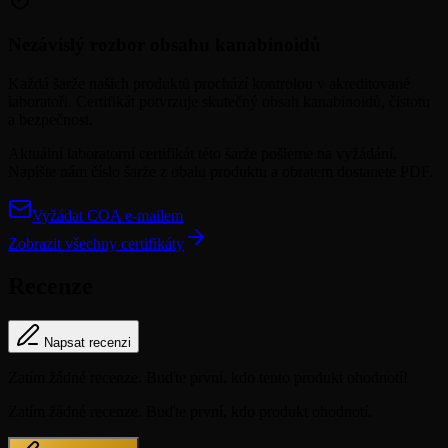
Nezávislý rozbor obsahu kanabinoidů
Každá šarže našich produktů prochází kontrolou v akreditované
laboratoři. Certifikát potvrzuje skutečný obsah kanabinoidů, čistotu
a bezpečnost.
Aktuální laboratorní certifikát této šarže pošleme na vyžádání.
Napište nám číslo šarže z obalu produktu a obratem dostanete PDF.
Vyžádat COA e-mailem
Zobrazit všechny certifikáty
Recenze
Napsat recenzi
Zatím žádné recenze. Buďte první, kdo tento produkt ohodnotí!
Zatím žádné recenze. Buďte první, kdo produkt ohodnotí.