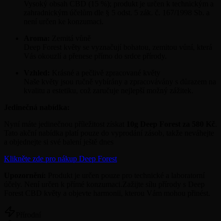
Vysoký obsah CBD (15 %); produkt je určen k technickým a
zahradnickým účelům dle § 5 odst. 5 zák. č. 167/1998 Sb. a
není určen ke konzumaci.
Aroma:
Zemitá vůně
Deep Forest květy se vyznačují bohatou, zemitou vůní, která
Vás okouzlí a přenese přímo do srdce přírody.
Vzhled:
Krásné a pečlivě zpracované květy
Naše květy jsou ručně vybírány a zpracovávány s důrazem na
kvalitu a estetiku, což zaručuje nejlepší možný zážitek.
Jedinečná nabídka:
Nyní máte jedinečnou příležitost získat
10g Deep Forest za 580 Kč
.
Tato akční nabídka platí pouze do vyprodání zásob, takže neváhejte
a objednejte si své balení ještě dnes
Klikněte zde pro nákup Deep Forest
Upozornění:
Produkt je určen pouze pro technické a laboratorní
účely. Není určen k přímé konzumaci.Zažijte sílu přírody s Deep
Forest CBD květy a objevte harmonii, kterou Vám mohou přinést.
Přírodní