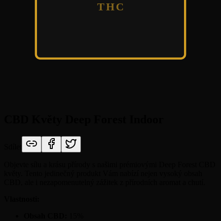
THC
CBD Květy Deep Forest Indoor
Sdílet
Objevte sílu a krásu přírody s našimi prémiovými Deep Forest CBD
květy. Tento jedinečný produkt Vám nabízí nejen vysoký obsah
CBD, ale i nezapomenutelný zážitek z přírodních aromat a chutí.
Vlastnosti:
Obsah CBD:
15%