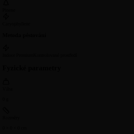
Pinene
Caryophyllene
Metoda pěstování
Indoor Premium
Kontrolované prostředí
Fyzické parametry
Váha
0
g
Rozměry
0 × 0 × 0
cm