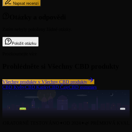
Napsat recenzi
Otázky a odpovědi
Zatím nebyly položeny žádné otázky.
Položit otázku
Prozkoumejte více
Prohlédněte si Všechny CBD produkty
Všechny produkty v Všechny CBD produkty
CBD Květy
CBD Kapky
CBD Čaje
CBD gummies
ORATORNĚ TESTOVÁNO
✦
OD 2024
✦
🌿 PRÉMIOVÁ KVALIT