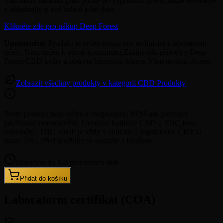
Tato akční nabídka platí pouze do vyprodání zásob, takže neváhejte
a objednejte si své balení ještě dnes
Klikněte zde pro nákup Deep Forest
Upozornění:
Produkt je určen pouze pro technické a laboratorní
účely. Není určen k přímé konzumaci.Zažijte sílu přírody s Deep
Forest CBD květy a objevte harmonii, kterou Vám mohou přinést.
Zobrazit všechny produkty v kategorii CBD Produkty
Tento produkt není určen k diagnostice, léčbě ani prevenci
jakéhokoli onemocnění. Uvedené hodnoty CBD a THC jsou
orientační. THC obsah je vždy v souladu s legislativou ČR/EU
(max. 1%). Před použitím se poraďte s lékařem.
Doručení do 1-3 pracovních dnů
Přidat do košíku
Laboratorní certifikát (COA)