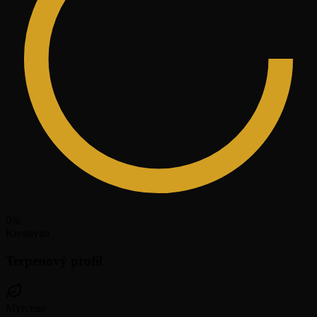
0
%
Kreativita
Terpenový profil
Myrcene