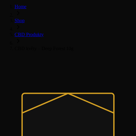
Home
Shop
CBD Produkty
CBD květy – Deep Forest 10g
Všechny CBD produkty