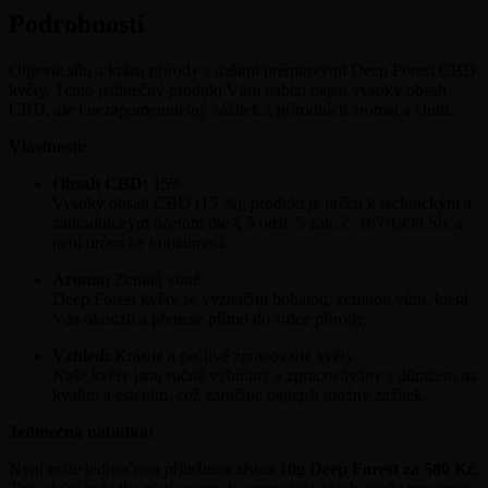
Podrobnosti
Objevte sílu a krásu přírody s našimi prémiovými Deep Forest CBD
květy. Tento jedinečný produkt Vám nabízí nejen vysoký obsah
CBD, ale i nezapomenutelný zážitek z přírodních aromat a chutí.
Vlastnosti:
Obsah CBD:
15%
Vysoký obsah CBD (15 %); produkt je určen k technickým a
zahradnickým účelům dle § 5 odst. 5 zák. č. 167/1998 Sb. a
není určen ke konzumaci.
Aroma:
Zemitá vůně
Deep Forest květy se vyznačují bohatou, zemitou vůní, která
Vás okouzlí a přenese přímo do srdce přírody.
Vzhled:
Krásné a pečlivě zpracované květy
Naše květy jsou ručně vybírány a zpracovávány s důrazem na
kvalitu a estetiku, což zaručuje nejlepší možný zážitek.
Jedinečná nabídka:
Nyní máte jedinečnou příležitost získat
10g Deep Forest za 580 Kč
.