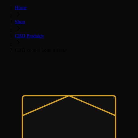
Home
Shop
CBD Produkty
CBD konopí Lemon Haze
Všechny CBD produkty
CBD Květy