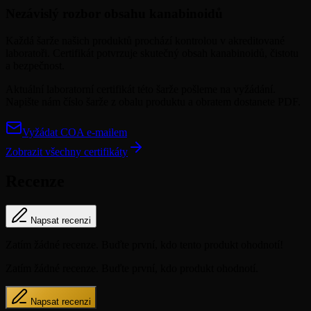
Nezávislý rozbor obsahu kanabinoidů
Každá šarže našich produktů prochází kontrolou v akreditované
laboratoři. Certifikát potvrzuje skutečný obsah kanabinoidů, čistotu
a bezpečnost.
Aktuální laboratorní certifikát této šarže pošleme na vyžádání.
Napište nám číslo šarže z obalu produktu a obratem dostanete PDF.
Vyžádat COA e-mailem
Zobrazit všechny certifikáty
Recenze
Napsat recenzi
Zatím žádné recenze. Buďte první, kdo tento produkt ohodnotí!
Zatím žádné recenze. Buďte první, kdo produkt ohodnotí.
Napsat recenzi