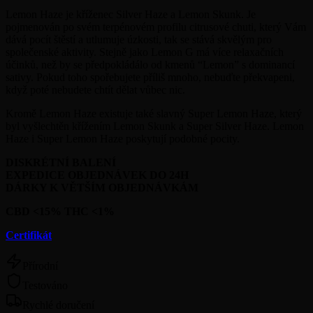
Lemon Haze je kříženec Silver Haze a Lemon Skunk. Je
pojmenován po svém terpénovém profilu citrusové chuti, který Vám
dává pocít štěstí a utlumuje úzkosti, tak se stává skvělým pro
společenské aktivity. Stejně jako Lemon G má více relaxačních
účinků, než by se předpokládálo od kmenů “Lemon” s dominancí
sativy. Pokud toho spořebujete příliš mnoho, nebuďte překvapeni,
když poté nebudete chtít dělat vůbec nic.
Kromě Lemon Haze existuje také slavný Super Lemon Haze, který
byl vyšlechtěn křížením Lemon Skunk a Super Silver Haze. Lemon
Haze i Super Lemon Haze poskytují podobné pocity.
DISKRÉTNÍ BALENÍ
EXPEDICE OBJEDNÁVEK DO 24H
DÁRKY K VĚTŠÍM OBJEDNÁVKÁM
CBD <15% THC <1%
Certifikát
Přírodní
Testováno
Rychlé doručení