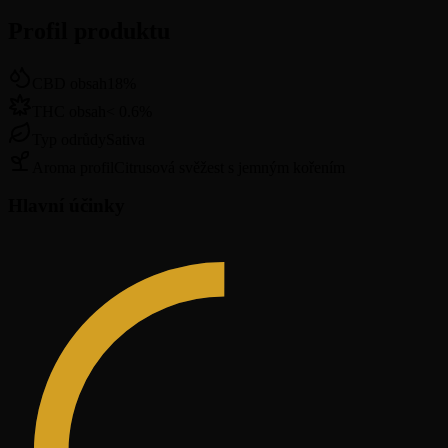
Profil produktu
CBD obsah
18
%
THC obsah
<
0.6
%
Typ odrůdy
Sativa
Aroma profil
Citrusová svěžest s jemným kořením
Hlavní účinky