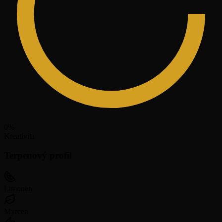
0
%
Kreativita
Terpenový profil
Limonen
Myrcen