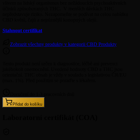
vlivem na lidský organismus bez nežádoucích psychoaktivních
účinků způsobovaných THC. V menších dávkách THC
nepředstavuje riziko. Nezapomeňte se podívat na celou nabídku
CBD květů, čajů a nejrůznější konopných olejů.
Stahnout certifikat
Zobrazit všechny produkty v kategorii CBD Produkty
Tento produkt není určen k diagnostice, léčbě ani prevenci
jakéhokoli onemocnění. Uvedené hodnoty CBD a THC jsou
orientační. THC obsah je vždy v souladu s legislativou ČR/EU
(max. 1%). Před použitím se poraďte s lékařem.
Doručení do 1-3 pracovních dnů
Přidat do košíku
Laboratorní certifikát (COA)