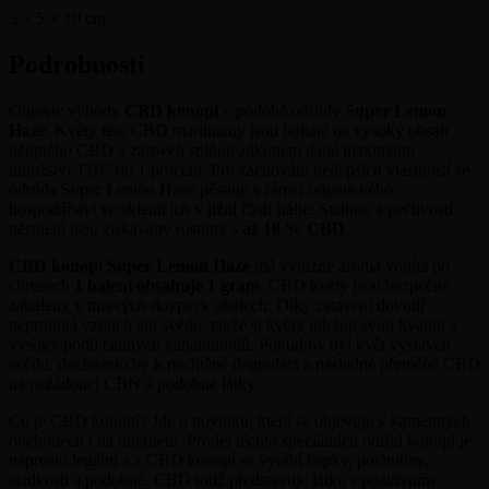
3 × 5 × 10
cm
Podrobnosti
Objevte výhody
CBD konopí
v podobě odrůdy
Super Lemon
Haze
. Květy této CBD marihuany jsou bohaté na vysoký obsah
účinného CBD a zároveň splňují zákonem dané maximální
množství THC do 1 procent. Pro zachování nejlepších vlastností se
odrůda Super Lemon Haze pěstuje v rámci organického
hospodářství ve sklenících v jižní části Itálie. Snahou a pečlivostí
pěstitelů jsou získávány rostliny s
až 18 % CBD
.
CBD konopí Super Lemon Haze
má výrazné aroma vonící po
citrusech
1 balení obsahuje 1 gram
. CBD květy jsou bezpečně
zabaleny v tmavých doypack obalech. Díky zatavení dovnitř
neproniká vzduch ani světlo, takže si květy udržují svou kvalitu a
vysoký podíl cenných kanabinoidů. Pokud by byl květ vystaven
světlu, docházelo by k nechtěné degradaci a následné přeměně CBD
na nežádoucí CBN a podobné látky.
Co je CBD konopí? Jde o novinku, která se objevuje v kamenných
obchodech i na internetu. Prodej těchto speciálních odrůd konopí je
naprosto legální a z CBD konopí se vyrábí kapky, pochutiny,
sladkosti a podobně. CBD totiž představuje látku s pozitivním