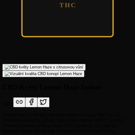
THC
CBD Květy Lemon Haze Indoor
Sdílet
Lemon Haze je odrůda s jemnou citrusovou vůní, která ve vás
vyvolá povznášející zážitek. Stejně jako mnoho odrůd “Lemon”,
produkují vysoce účinnou látku CBD a terpeny, díky kterým
nebudete ospalí, ale naopak se budete cítit extrémně šťastní.