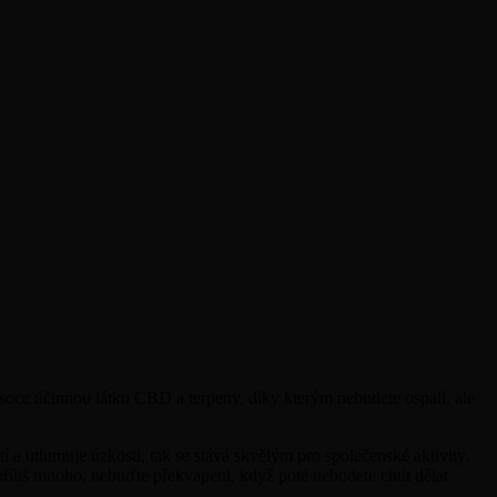
soce účinnou látku CBD a terpeny, díky kterým nebudete ospalí, ale
a utlumuje úzkosti, tak se stává skvělým pro společenské aktivity.
íliš mnoho, nebuďte překvapeni, když poté nebudete chtít dělat