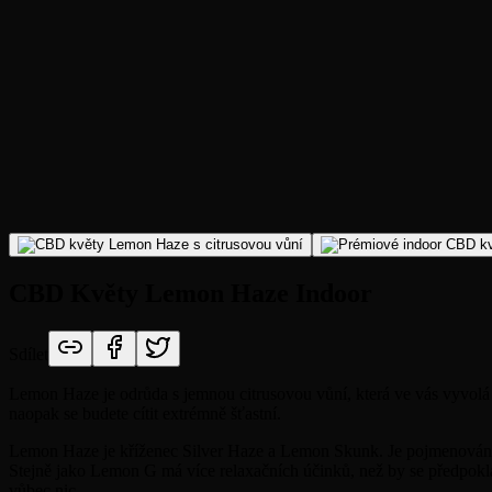
CBD Květy Lemon Haze Indoor
Sdílet
Lemon Haze je odrůda s jemnou citrusovou vůní, která ve vás vyvolá
naopak se budete cítit extrémně šťastní.
Lemon Haze je kříženec Silver Haze a Lemon Skunk. Je pojmenován po 
Stejně jako Lemon G má více relaxačních účinků, než by se předpokl
vůbec nic.