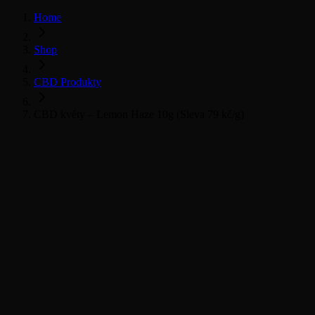
Home
Shop
CBD Produkty
CBD květy – Lemon Haze 10g (Sleva 79 kč/g)
Všechny CBD produkty
CBD Květy