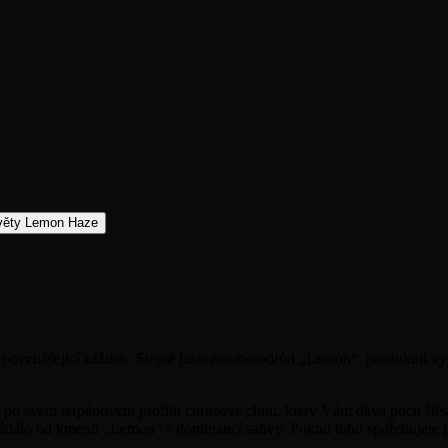
 povznášející zážitek. Stejně jako mnoho odrůd „Lemon“, produkují vy
svém terpénovém profilu citrusové chuti, který Vám dává pocít štěstí 
ádálo od kmenů „Lemon“ s dominancí sativy. Pokud toho spořebujete př