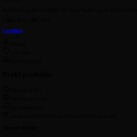
Kromě Lemon Haze existuje také slavný Super Lemon Haze, který by
CBD <15% THC <1%
Certifikát
Přírodní
Testováno
Rychlé doručení
Profil produktu
CBD obsah
18
%
THC obsah
<
0.5
%
Typ odrůdy
Sativa
Aroma profil
Citrusová s jemným kořeněným podtónem
Hlavní účinky