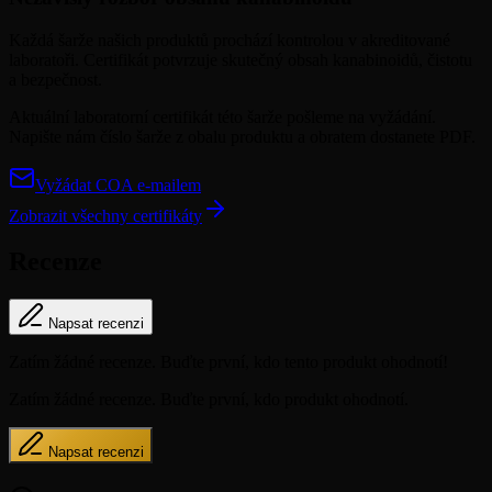
Každá šarže našich produktů prochází kontrolou v akreditované
laboratoři. Certifikát potvrzuje skutečný obsah kanabinoidů, čistotu
a bezpečnost.
Aktuální laboratorní certifikát této šarže pošleme na vyžádání.
Napište nám číslo šarže z obalu produktu a obratem dostanete PDF.
Vyžádat COA e-mailem
Zobrazit všechny certifikáty
Recenze
Napsat recenzi
Zatím žádné recenze. Buďte první, kdo tento produkt ohodnotí!
Zatím žádné recenze. Buďte první, kdo produkt ohodnotí.
Napsat recenzi