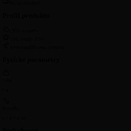
Rychlé doručení
Profil produktu
CBD obsah
0
%
THC obsah
<
0.5
%
Aroma profil
Zemitá a bylinná
Fyzické parametry
Váha
0
g
Rozměry
0 × 0 × 0
cm
Podrobnosti