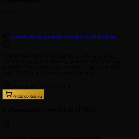
CBD V1
Zobrazit všechny produkty v kategorii CBD Produkty
Tento produkt není určen k diagnostice, léčbě ani prevenci
jakéhokoli onemocnění. Uvedené hodnoty CBD a THC jsou
orientační. THC obsah je vždy v souladu s legislativou ČR/EU
(max. 1%). Před použitím se poraďte s lékařem.
Doručení do 1-3 pracovních dnů
Přidat do košíku
Laboratorní certifikát (COA)
Nezávislý rozbor obsahu kanabinoidů