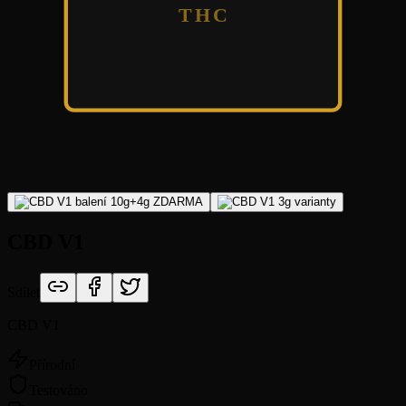
THC
CBD V1
Sdílet
CBD V1
Přírodní
Testováno