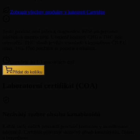
Zobrazit všechny produkty v kategorii Cartridge
Tento produkt není určen k diagnostice, léčbě ani prevenci
jakéhokoli onemocnění. Uvedené hodnoty CBD a THC jsou
orientační. THC obsah je vždy v souladu s legislativou ČR/EU
(max. 1%). Před použitím se poraďte s lékařem.
Doručení do 1-3 pracovních dnů
Přidat do košíku
Laboratorní certifikát (COA)
Nezávislý rozbor obsahu kanabinoidů
Každá šarže našich produktů prochází kontrolou v akreditované
laboratoři. Certifikát potvrzuje skutečný obsah kanabinoidů, čistotu
a bezpečnost.