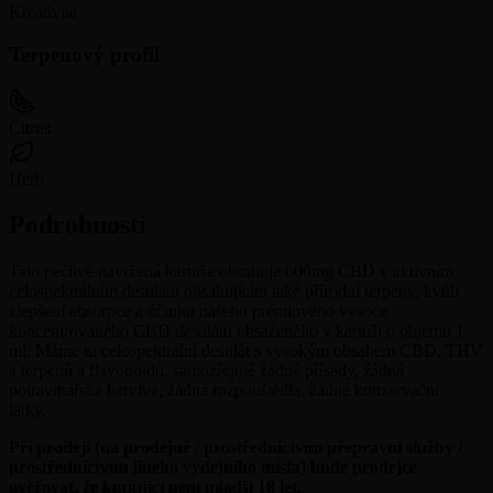
Kreativita
Terpenový profil
Citrus
Herb
Podrobnosti
Tato pečlivě navržená kartuše obsahuje 600mg CBD v aktivním
celospektrálním destilátu obsahujícím také přírodní terpeny, kvůli
zlepšení absorpce a účinku našeho prémiového vysoce
koncentrovaného CBD destilátu obsaženého v kartuši o objemu 1
ml. Máme tu celospektrální destilát s vysokým obsahem CBD, THV
a terpenů a flavonoidů, samozřejmě žádné přísady, žádná
potravinářská barviva, žádná rozpouštědla, žádné konzervační
látky.
Při prodeji (na prodejně / prostřednictvím přepravní služby /
prostřednictvím jiného výdejního místa) bude prodejce
ověřovat, že kupující není mladší 18 let.