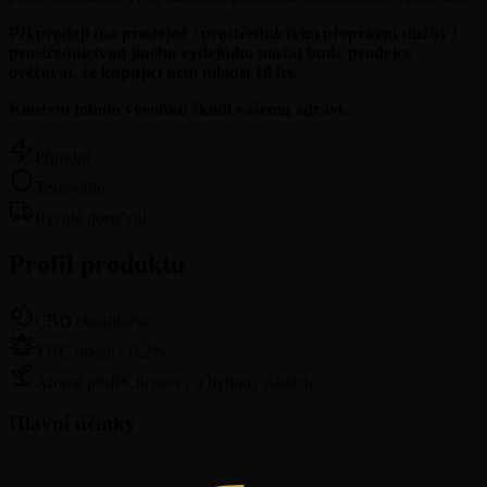
Při prodeji (na prodejně / prostřednictvím přepravní služby /
prostřednictvím jiného výdejního místa) bude prodejce
ověřovat, že kupující není mladší 18 let.
Kouření tohoto výrobku škodí vašemu zdraví.
Přírodní
Testováno
Rychlé doručení
Profil produktu
CBD obsah
60
%
THC obsah
<
0.2
%
Aroma profil
Citrusový a bylinný nádech
Hlavní účinky