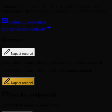
Aktuální laboratorní certifikát této šarže pošleme na vyžádání.
Napište nám číslo šarže z obalu produktu a obratem dostanete PDF.
Vyžádat COA e-mailem
Zobrazit všechny certifikáty
Recenze
Napsat recenzi
Zatím žádné recenze. Buďte první, kdo tento produkt ohodnotí!
Zatím žádné recenze. Buďte první, kdo produkt ohodnotí.
Napsat recenzi
Otázky a odpovědi
Zatím nebyly položeny žádné otázky.