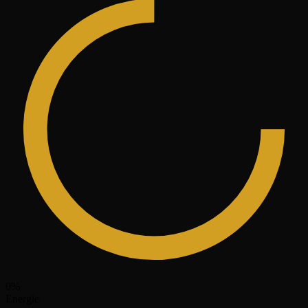
0
%
Energie