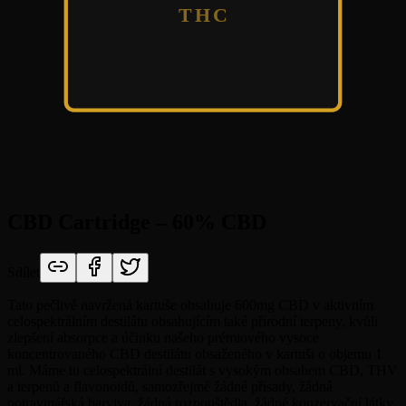
THC
CBD Cartridge – 60% CBD
Sdílet
Tato pečlivě navržená kartuše obsahuje 600mg CBD v aktivním
celospektrálním destilátu obsahujícím také přírodní terpeny, kvůli
zlepšení absorpce a účinku našeho prémiového vysoce
koncentrovaného CBD destilátu obsaženého v kartuši o objemu 1
ml. Máme tu celospektrální destilát s vysokým obsahem CBD, THV
a terpenů a flavonoidů, samozřejmě žádné přísady, žádná
potravinářská barviva, žádná rozpouštědla, žádné konzervační látky.