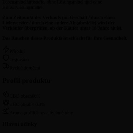
Lebensmittelfarbstoffe, ohne Lösungsmittel und ohne
Konservierungsmittel.
Zum Zeitpunkt des Verkaufs (im Geschäft / durch einen
Lieferservice / durch eine andere Abgabestelle) wird der
Verkäufer überprüfen, ob der Käufer unter 18 Jahre alt ist.
Das Rauchen dieses Produkts ist schlecht für Ihre Gesundheit.
Přírodní
Testováno
Rychlé doručení
Profil produktu
CBD obsah
60
%
THC obsah
<
0.3
%
Aroma profil
Citrus a bylinné tóny
Hlavní účinky