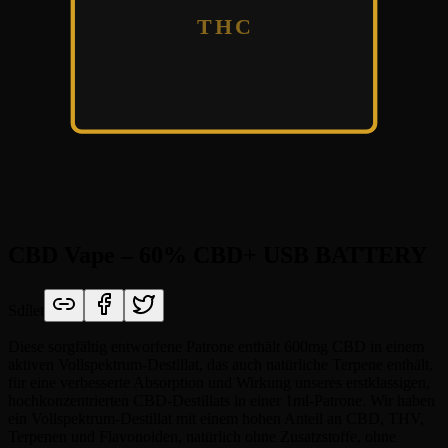
THC
CBD Vape – 60% CBD+ USB BATTERY
Sdílet
Diese sorgfältig entworfene Patrone enthält 600mg CBD in einem
aktiven Vollspektrum-Destillat, das auch natürliche Terpene enthält,
für eine verbesserte Absorption und Wirkung unseres erstklassigen,
hochkonzentrierten CBD-Destillats in einer 1ml-Patrone. Wir haben
ein Vollspektrum-Destillat mit einem hohen Anteil an CBD, THV,
Terpenen und Flavonoiden, natürlich ohne Zusatzstoffe, ohne