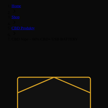
Home
Shop
CBD Produkty
CBD Vape – 60% CBD+ USB BATTERY
Všechny CBD produkty
Vaporizéry