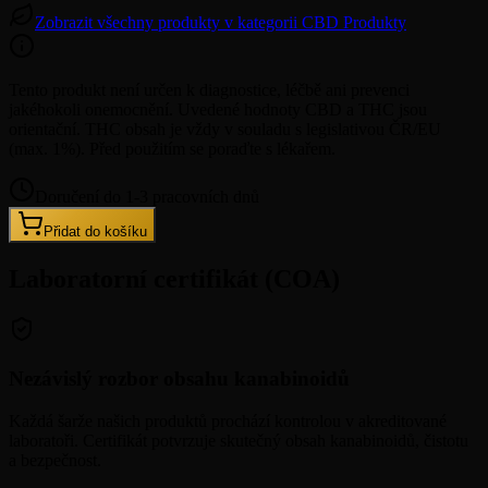
Zobrazit všechny produkty v kategorii CBD Produkty
Tento produkt není určen k diagnostice, léčbě ani prevenci
jakéhokoli onemocnění. Uvedené hodnoty CBD a THC jsou
orientační. THC obsah je vždy v souladu s legislativou ČR/EU
(max. 1%). Před použitím se poraďte s lékařem.
Doručení do 1-3 pracovních dnů
Přidat do košíku
Laboratorní certifikát (COA)
Nezávislý rozbor obsahu kanabinoidů
Každá šarže našich produktů prochází kontrolou v akreditované
laboratoři. Certifikát potvrzuje skutečný obsah kanabinoidů, čistotu
a bezpečnost.