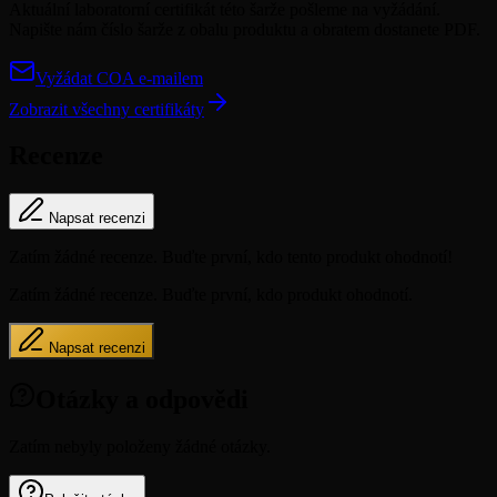
Aktuální laboratorní certifikát této šarže pošleme na vyžádání.
Napište nám číslo šarže z obalu produktu a obratem dostanete PDF.
Vyžádat COA e-mailem
Zobrazit všechny certifikáty
Recenze
Napsat recenzi
Zatím žádné recenze. Buďte první, kdo tento produkt ohodnotí!
Zatím žádné recenze. Buďte první, kdo produkt ohodnotí.
Napsat recenzi
Otázky a odpovědi
Zatím nebyly položeny žádné otázky.