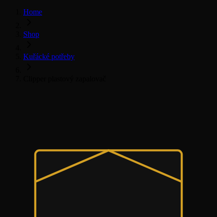
Home
Shop
Kuřácké potřeby
Clipper plastový zapalovač
Vše pro kuřáky