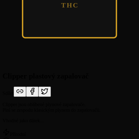
THC
Clipper plastový zapalovač
Sdílet
Clipper jsou oblíbené plynové zapalovače.
Plní se zespodu klasickým plynem do zapalovačů.
Vhodné jako dárek...
Přírodní