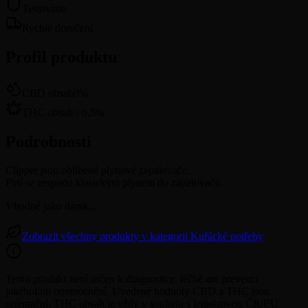
Testováno
Rychlé doručení
Profil produktu
CBD obsah
0
%
THC obsah
<
0.5
%
Podrobnosti
Clipper jsou oblíbené plynové zapalovače.
Plní se zespodu klasickým plynem do zapalovačů.
Vhodné jako dárek...
Zobrazit všechny produkty v kategorii Kuřácké potřeby
Tento produkt není určen k diagnostice, léčbě ani prevenci
jakéhokoli onemocnění. Uvedené hodnoty CBD a THC jsou
orientační. THC obsah je vždy v souladu s legislativou ČR/EU