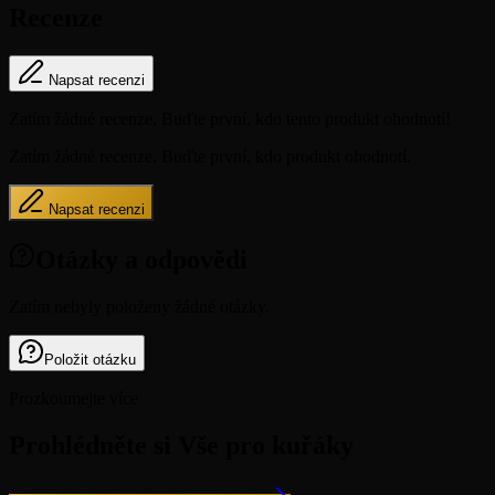
Recenze
Napsat recenzi
Zatím žádné recenze. Buďte první, kdo tento produkt ohodnotí!
Zatím žádné recenze. Buďte první, kdo produkt ohodnotí.
Napsat recenzi
Otázky a odpovědi
Zatím nebyly položeny žádné otázky.
Položit otázku
Prozkoumejte více
Prohlédněte si Vše pro kuřáky