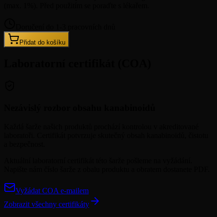
(max. 1%). Před použitím se poraďte s lékařem.
Doručení do 1-3 pracovních dnů
Přidat do košíku
Laboratorní certifikát (COA)
Nezávislý rozbor obsahu kanabinoidů
Každá šarže našich produktů prochází kontrolou v akreditované
laboratoři. Certifikát potvrzuje skutečný obsah kanabinoidů, čistotu
a bezpečnost.
Aktuální laboratorní certifikát této šarže pošleme na vyžádání.
Napište nám číslo šarže z obalu produktu a obratem dostanete PDF.
Vyžádat COA e-mailem
Zobrazit všechny certifikáty