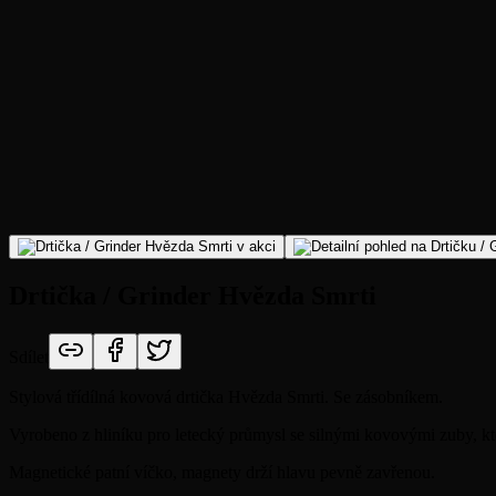
Drtička / Grinder Hvězda Smrti
Sdílet
Stylová třídílná kovová drtička Hvězda Smrti. Se zásobníkem.
Vyrobeno z hliníku pro letecký průmysl se silnými kovovými zuby, kt
Magnetické patní víčko, magnety drží hlavu pevně zavřenou.