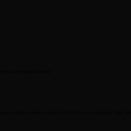
eré zaručuje jemné broušení.
koli onemocnění. Uvedené hodnoty CBD a THC jsou orientační. THC obs