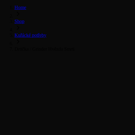
Home
Shop
Kuřácké potřeby
Drtička / Grinder Hvězda Smrti
Vše pro kuřáky