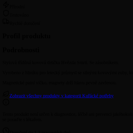
Přírodní
Testováno
Rychlé doručení
Profil produktu
Podrobnosti
Stylová třídílná kovová drtička Hvězda Smrti. Se zásobníkem.
Vyrobeno z hliníku pro letecký průmysl se silnými kovovými zuby, kt
Magnetické patní víčko, magnety drží hlavu pevně zavřenou.
Zobrazit všechny produkty v kategorii Kuřácké potřeby
Tento produkt není určen k diagnostice, léčbě ani prevenci jakého
se poraďte s lékařem.
Doručení do 1-3 pracovních dnů