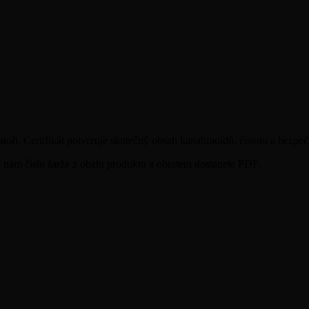
oři. Certifikát potvrzuje skutečný obsah kanabinoidů, čistotu a bezpeč
te nám číslo šarže z obalu produktu a obratem dostanete PDF.