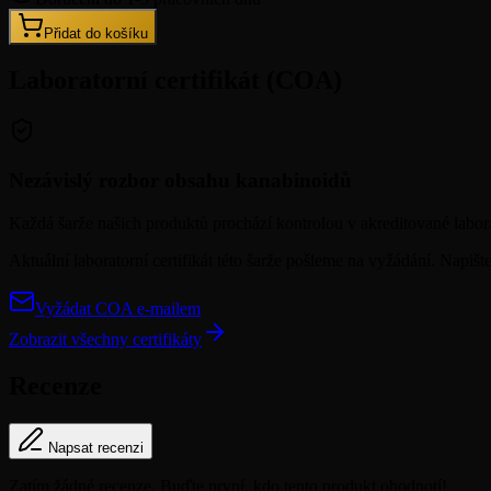
Přidat do košíku
Laboratorní certifikát (COA)
Nezávislý rozbor obsahu kanabinoidů
Každá šarže našich produktů prochází kontrolou v akreditované laborat
Aktuální laboratorní certifikát této šarže pošleme na vyžádání. Napiš
Vyžádat COA e-mailem
Zobrazit všechny certifikáty
Recenze
Napsat recenzi
Zatím žádné recenze. Buďte první, kdo tento produkt ohodnotí!