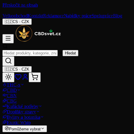
Přeskočit na obsah
Velkoobchod
Kontakt
Reklamace
Nabídky práce
Spolupráce
Blog
🇨🇿
CS
·
CZK
⌘K
Hledat
🇨🇿
CS
·
CZK
THC-x
CBD
CBN
CBG
Kuřácké potřeby
Doplňky stravy
Byliny a botanika
Exotic Whip
Pomůžeme vybrat