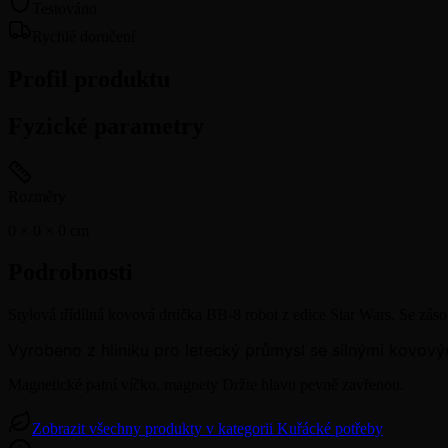
Testováno
Rychlé doručení
Profil produktu
Fyzické parametry
Rozměry
0 × 0 × 0
cm
Podrobnosti
Stylová třídílná kovová drtička BB-8 robot z edice Star Wars. Se zás
Vyrobeno z hliníku pro letecký průmysl se silnými kovový
Magnetické patní víčko, magnety Držte hlavu pevně zavřenou.
Zobrazit všechny produkty v kategorii Kuřácké potřeby