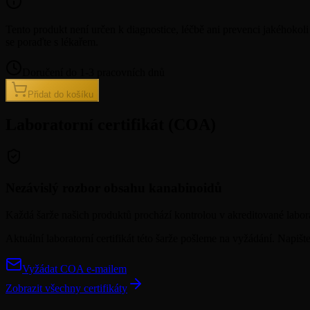
Tento produkt není určen k diagnostice, léčbě ani prevenci jakého
se poraďte s lékařem.
Doručení do 1-3 pracovních dnů
Přidat do košíku
Laboratorní certifikát (COA)
Nezávislý rozbor obsahu kanabinoidů
Každá šarže našich produktů prochází kontrolou v akreditované laborat
Aktuální laboratorní certifikát této šarže pošleme na vyžádání. Napiš
Vyžádat COA e-mailem
Zobrazit všechny certifikáty