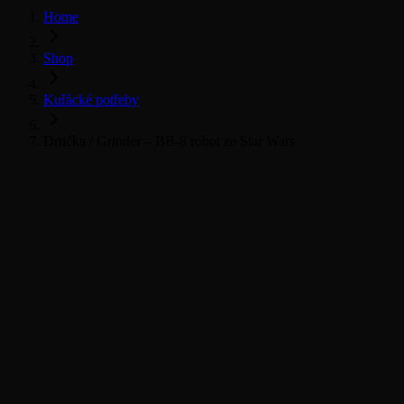
Home
Shop
Kuřácké potřeby
Drtička / Grinder – BB-8 robot ze Star Wars
Vše pro kuřáky