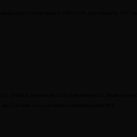
koli onemocnění. Uvedené hodnoty CBD a THC jsou orientační. THC obs
oři. Certifikát potvrzuje skutečný obsah kanabinoidů, čistotu a bezpeč
te nám číslo šarže z obalu produktu a obratem dostanete PDF.