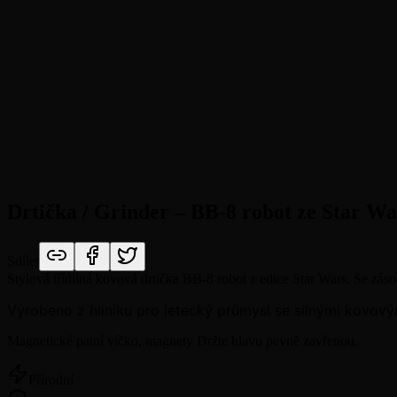
Drtička / Grinder – BB-8 robot ze Star Wa
Sdílet
Stylová třídílná kovová drtička BB-8 robot z edice Star Wars. Se zás
Vyrobeno z hliníku pro letecký průmysl se silnými kovový
Magnetické patní víčko, magnety Držte hlavu pevně zavřenou.
Přírodní