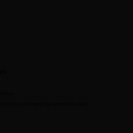
rs
obníkem.
mi zuby, které zaručuje jemné broušení.