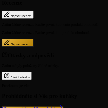
Recenze
Napsat recenzi
Zatím žádné recenze. Buďte první, kdo tento produkt ohodnotí!
Zatím žádné recenze. Buďte první, kdo produkt ohodnotí.
Napsat recenzi
Otázky a odpovědi
Zatím nebyly položeny žádné otázky.
Položit otázku
Prozkoumejte více
Prohlédněte si Vše pro kuřáky