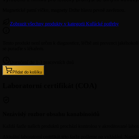
Magnetické patní víčko, magnety Držte hlavu pevně zavřenou.
Zobrazit všechny produkty v kategorii Kuřácké potřeby
Tento produkt není určen k diagnostice, léčbě ani prevenci jakého
se poraďte s lékařem.
Doručení do 1-3 pracovních dnů
Přidat do košíku
Laboratorní certifikát (COA)
Nezávislý rozbor obsahu kanabinoidů
Každá šarže našich produktů prochází kontrolou v akreditované laborat
Aktuální laboratorní certifikát této šarže pošleme na vyžádání. Napiš