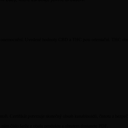
koli onemocnění. Uvedené hodnoty CBD a THC jsou orientační. THC obs
oři. Certifikát potvrzuje skutečný obsah kanabinoidů, čistotu a bezpeč
te nám číslo šarže z obalu produktu a obratem dostanete PDF.