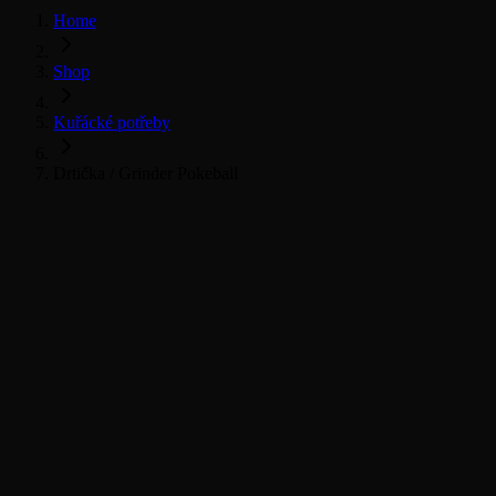
Home
Shop
Kuřácké potřeby
Drtička / Grinder Pokeball
Vše pro kuřáky