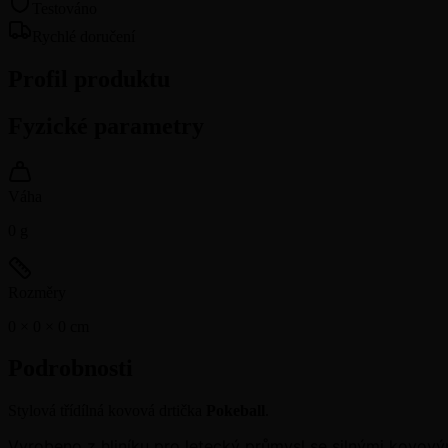
Testováno
Rychlé doručení
Profil produktu
Fyzické parametry
Váha
0
g
Rozměry
0 × 0 × 0
cm
Podrobnosti
Stylová třídílná kovová drtička
Pokeball
.
Vyrobeno z hliníku pro letecký průmysl se silnými kovový