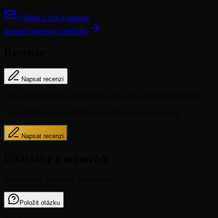
Vyžádat COA e-mailem
Zobrazit všechny certifikáty
Recenze
Napsat recenzi
Zatím žádné recenze. Buďte první, kdo tento produkt ohodnotí!
Zatím žádné recenze. Buďte první, kdo produkt ohodnotí.
Napsat recenzi
Otázky a odpovědi
Zatím nebyly položeny žádné otázky.
Položit otázku