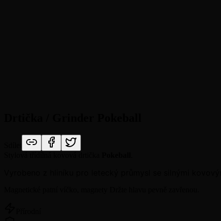
Drtička / Grinder Pokeball
Sdílet
Stylová třídílná kovová drtička
Pokeball
.
Vyrobeno z hliníku pro letecký průmysl se silnými kovový
Magnetické patní víčko, magnety Držte hlavu pevně zavřenou.
Přírodní