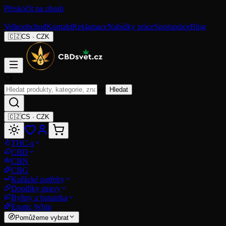
Přeskočit na obsah
Velkoobchod
Kontakt
Reklamace
Nabídky práce
Spolupráce
Blog
🇨🇿
CS
·
CZK
⌘K
Hledat
🇨🇿
CS
·
CZK
THC-x
CBD
CBN
CBG
Kuřácké potřeby
Doplňky stravy
Byliny a botanika
Exotic Whip
Pomůžeme vybrat