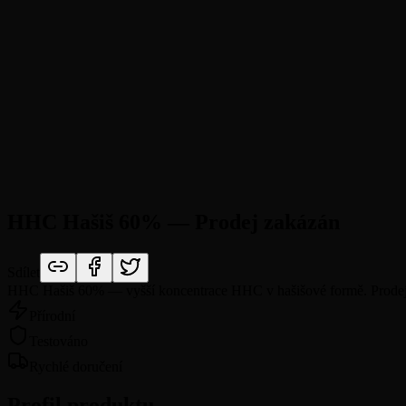
HHC Hašiš 60% — Prodej zakázán
Sdílet
HHC Hašiš 60% — vyšší koncentrace HHC v hašišové formě. Prodej
Přírodní
Testováno
Rychlé doručení
Profil produktu