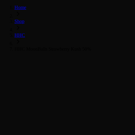
Home
Shop
HHC
HHC MoonBalls Strawberry Kush 50%
HHC
HHC MoonBalls