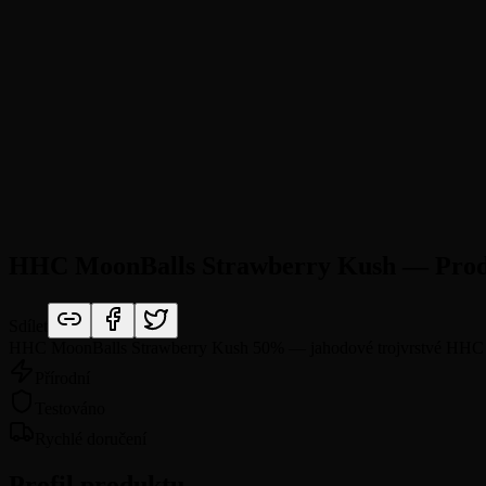
HHC MoonBalls Strawberry Kush — Prod
Sdílet
HHC MoonBalls Strawberry Kush 50% — jahodové trojvrstvé HHC m
Přírodní
Testováno
Rychlé doručení
Profil produktu