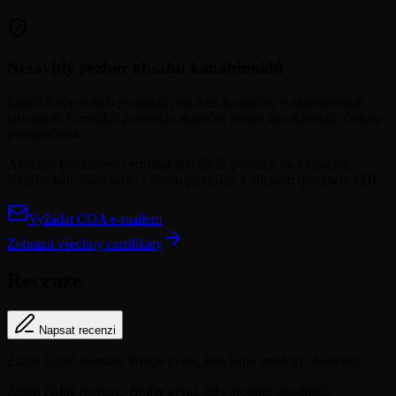
Nezávislý rozbor obsahu kanabinoidů
Každá šarže našich produktů prochází kontrolou v akreditované
laboratoři. Certifikát potvrzuje skutečný obsah kanabinoidů, čistotu
a bezpečnost.
Aktuální laboratorní certifikát této šarže pošleme na vyžádání.
Napište nám číslo šarže z obalu produktu a obratem dostanete PDF.
Vyžádat COA e-mailem
Zobrazit všechny certifikáty
Recenze
Napsat recenzi
Zatím žádné recenze. Buďte první, kdo tento produkt ohodnotí!
Zatím žádné recenze. Buďte první, kdo produkt ohodnotí.