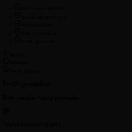
Sladké aroma žvýkačky
Indica-dominantní profil
Indoor pěstování
HHC-P kanabinoid
Ruční zpracování
Přírodní
Testováno
Rychlé doručení
Profil produktu
Kdy použít tento produkt
Sladké terpenové profily