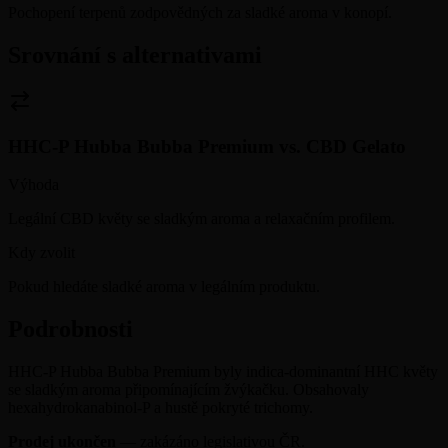
Pochopení terpenů zodpovědných za sladké aroma v konopí.
Srovnání s alternativami
HHC-P Hubba Bubba Premium
vs.
CBD Gelato
Výhoda
Legální CBD květy se sladkým aroma a relaxačním profilem.
Kdy zvolit
Pokud hledáte sladké aroma v legálním produktu.
Podrobnosti
HHC-P Hubba Bubba Premium byly indica-dominantní HHC květy
se sladkým aroma připomínajícím žvýkačku. Obsahovaly
hexahydrokanabinol-P a hustě pokryté trichomy.
Prodej ukončen
— zakázáno legislativou ČR.