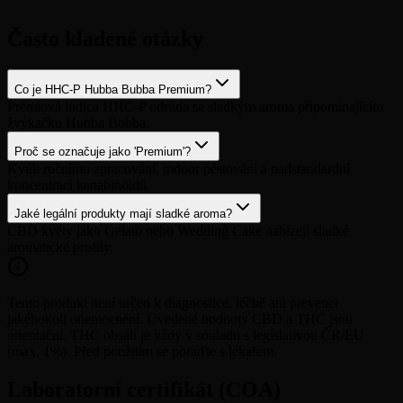
Často kladené otázky
Co je HHC-P Hubba Bubba Premium?
Prémiová indica HHC-P odrůda se sladkým aroma připomínajícím
žvýkačku Hubba Bubba.
Proč se označuje jako 'Premium'?
Kvůli ručnímu zpracování, indoor pěstování a nadstandardní
koncentraci kanabinoidů.
Jaké legální produkty mají sladké aroma?
CBD květy jako Gelato nebo Wedding Cake nabízejí sladké
aromatické profily.
Tento produkt není určen k diagnostice, léčbě ani prevenci
jakéhokoli onemocnění. Uvedené hodnoty CBD a THC jsou
orientační. THC obsah je vždy v souladu s legislativou ČR/EU
(max. 1%). Před použitím se poraďte s lékařem.
Laboratorní certifikát (COA)