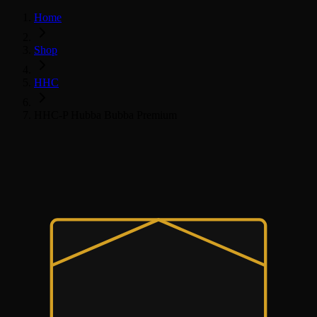
Home
Shop
HHC
HHC-P Hubba Bubba Premium
HHC
HHC Květy