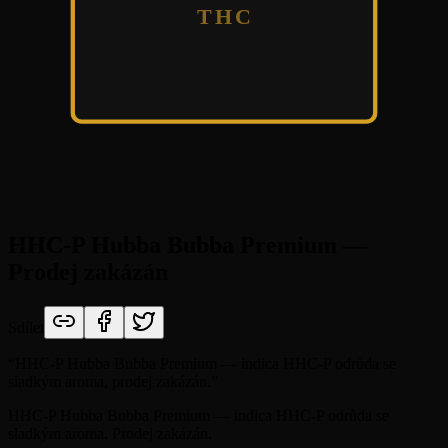
THC
HHC-P Hubba Bubba Premium —
Prodej zakázán
Sdílet
“
HHC-P Hubba Bubba Premium — indica HHC-P odrůda se
sladkým aroma, prodej zakázán.
”
HHC-P Hubba Bubba Premium — indica HHC-P odrůda se
sladkým aroma. Prodej zakázán.