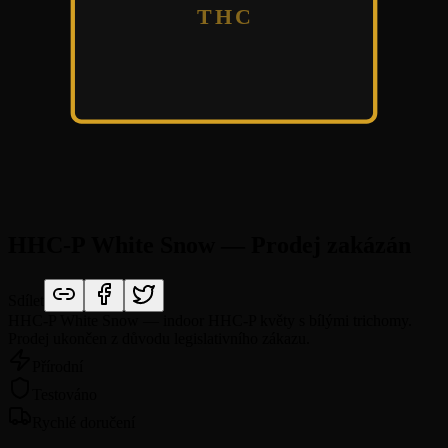
THC
HHC-P White Snow — Prodej zakázán
Sdílet
HHC-P White Snow — indoor HHC-P květy s bílými trichomy.
Prodej ukončen z důvodu legislativního zákazu.
Přírodní
Testováno
Rychlé doručení