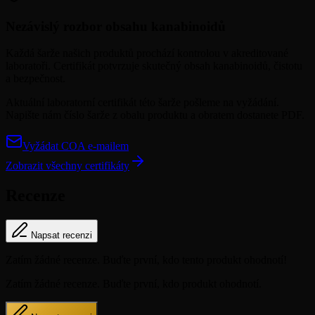
Nezávislý rozbor obsahu kanabinoidů
Každá šarže našich produktů prochází kontrolou v akreditované
laboratoři. Certifikát potvrzuje skutečný obsah kanabinoidů, čistotu
a bezpečnost.
Aktuální laboratorní certifikát této šarže pošleme na vyžádání.
Napište nám číslo šarže z obalu produktu a obratem dostanete PDF.
Vyžádat COA e-mailem
Zobrazit všechny certifikáty
Recenze
Napsat recenzi
Zatím žádné recenze. Buďte první, kdo tento produkt ohodnotí!
Zatím žádné recenze. Buďte první, kdo produkt ohodnotí.