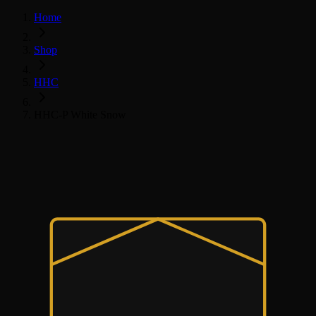
Home
Shop
HHC
HHC-P White Snow
HHC
HHC Květy