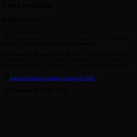
Profil produktu
Podrobnosti
HHC-P White Snow byly indoor HHC květy obsahující
hexahydrokanabinol-P (HHC-P). Vyznačovaly se bílým pokrytím
trichomů a zemitým aroma s nádechem borovic.
Tento produkt již není v prodeji.
Vláda České republiky zakázala
prodej HHC a podobných syntetických kanabinoidů. Legální
alternativy zahrnují CBD květy, CBG květy nebo CBN produkty.
Zobrazit všechny produkty v kategorii HHC
Jak fungovaly HHC květy