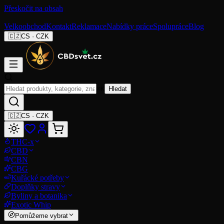
Přeskočit na obsah
Velkoobchod
Kontakt
Reklamace
Nabídky práce
Spolupráce
Blog
🇨🇿
CS
·
CZK
⌘K
Hledat
🇨🇿
CS
·
CZK
THC-x
CBD
CBN
CBG
Kuřácké potřeby
Doplňky stravy
Byliny a botanika
Exotic Whip
Pomůžeme vybrat