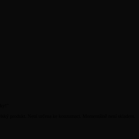
uky!
”
elský produkt. Není určena ke konzumaci. Momentálně není skladem.