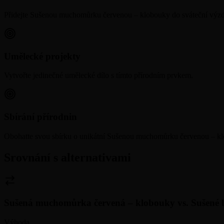
Přidejte Sušenou muchomůrku červenou – klobouky do sváteční výz
Umělecké projekty
Vytvořte jedinečné umělecké dílo s tímto přírodním prvkem.
Sbírání přírodnin
Obohatte svou sbírku o unikátní Sušenou muchomůrku červenou – k
Srovnání s alternativami
Sušená muchomůrka červená – klobouky
vs.
Sušené 
Výhoda