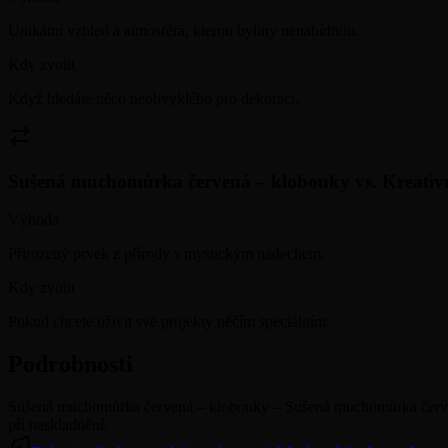
Unikátní vzhled a atmosféra, kterou byliny nenabídnou.
Kdy zvolit
Když hledáte něco neobvyklého pro dekoraci.
Sušená muchomůrka červená – klobouky
vs.
Kreativ
Výhoda
Přirozený prvek z přírody s mystickým nádechem.
Kdy zvolit
Pokud chcete oživit své projekty něčím speciálním.
Podrobnosti
Sušená muchomůrka červená – klobouky – Sušená muchomůrka červená
při naskladnění.