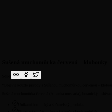
Sušená muchomůrka červená – klobouky
Sdílet
“
Objevte kouzlo přírody s Sušenou muchomůrkou červenou – klobo
Sušená muchomůrka červená (Amanita muscaria), botanický a sběrat
Unikátní botanický a sběratelský produkt.
Přirozená součást dekorací a uměleckých projektů.