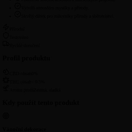
Vytváří atmosféru mystiky a přírody.
Skvělý dárek pro milovníky přírody a sběratelství.
Přírodní
Testováno
Rychlé doručení
Profil produktu
CBD obsah
0
%
THC obsah
<
0.5
%
Aroma profil
Zemitá, sladká
Kdy použít tento produkt
Vánoční dekorace