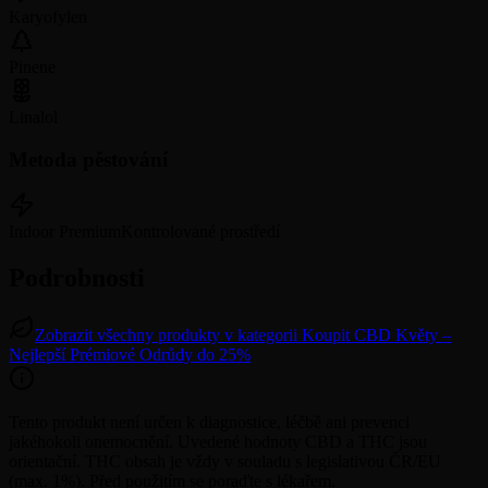
Karyofylen
Pinene
Linalol
Metoda pěstování
Indoor Premium
Kontrolované prostředí
Podrobnosti
Zobrazit všechny produkty v kategorii Koupit CBD Květy –
Nejlepší Prémiové Odrůdy do 25%
Tento produkt není určen k diagnostice, léčbě ani prevenci
jakéhokoli onemocnění. Uvedené hodnoty CBD a THC jsou
orientační. THC obsah je vždy v souladu s legislativou ČR/EU
(max. 1%). Před použitím se poraďte s lékařem.