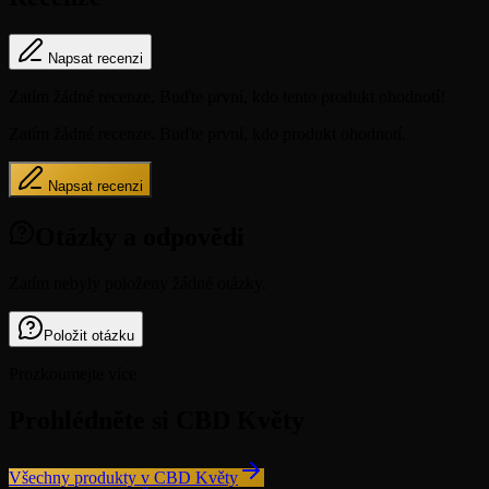
Napsat recenzi
Zatím žádné recenze. Buďte první, kdo tento produkt ohodnotí!
Zatím žádné recenze. Buďte první, kdo produkt ohodnotí.
Napsat recenzi
Otázky a odpovědi
Zatím nebyly položeny žádné otázky.
Položit otázku
Prozkoumejte více
Prohlédněte si CBD Květy
Všechny produkty v CBD Květy