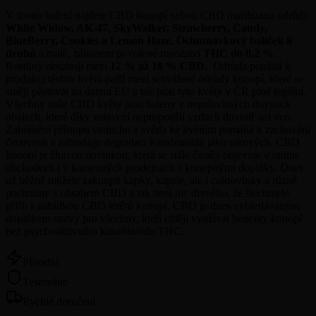
V tomto balení najdete CBD konopí neboli CBD marihuanu odrůdy
White Widow, AK-47, SkyWalker, Strawberry, Candy,
BlueBerry, Cookies a Lemon Haze
.
Ochutnávkový balíček 8
druhů
a malé, zákonem povolené množství
THC do 0,2 %
.
Rostliny obsahují mezi
12 % až 18 % CBD.
Odrůda použitá k
produkci těchto květů patří mezi schválené odrůdy konopí, které se
smějí pěstovat na území EU a tak jsou tyto květy v ČR plně legální.
Všechny naše CBD květy jsou baleny v neprůsvitných doypack
obalech, které díky zatavení nepropouští vzduch dovnitř ani ven.
Zabránění přístupu vzduchu a světla ke květům pomáhá k zachování
čerstvosti a zabraňuje degradaci kanabinoidů jako takových. CBD
konopí je žhavou novinkou, která se stále častěji objevuje v online
obchodech i v kamenných prodejnách s konopnými doplňky. Dnes
už běžně můžete zakoupit kapky, kapsle, ale i cukrovinky a různé
pochutiny s obsahem CBD a tak není nic divného, že šlechtitelé
přišli s nabídkou CBD květů konopí. CBD je dnes vyhledávaným
doplňkem stravy pro všechny, kteří chtějí využívat benefity konopí
bez psychoaktivního kanabinoidu THC.
Přírodní
Testováno
Rychlé doručení