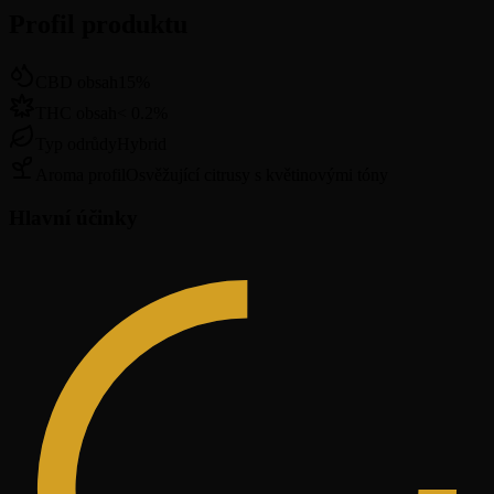
Profil produktu
CBD obsah
15
%
THC obsah
<
0.2
%
Typ odrůdy
Hybrid
Aroma profil
Osvěžující citrusy s květinovými tóny
Hlavní účinky