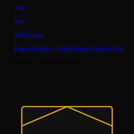
Home
Shop
CBD Produkty
Koupit CBD Květy – Nejlepší Prémiové Odrůdy do 25%
CBD květy – Starter pack 8 druhů
CBD Květy