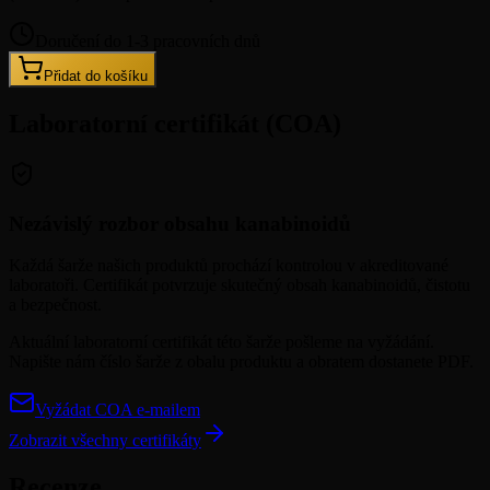
Doručení do 1-3 pracovních dnů
Přidat do košíku
Laboratorní certifikát (COA)
Nezávislý rozbor obsahu kanabinoidů
Každá šarže našich produktů prochází kontrolou v akreditované
laboratoři. Certifikát potvrzuje skutečný obsah kanabinoidů, čistotu
a bezpečnost.
Aktuální laboratorní certifikát této šarže pošleme na vyžádání.
Napište nám číslo šarže z obalu produktu a obratem dostanete PDF.
Vyžádat COA e-mailem
Zobrazit všechny certifikáty
Recenze