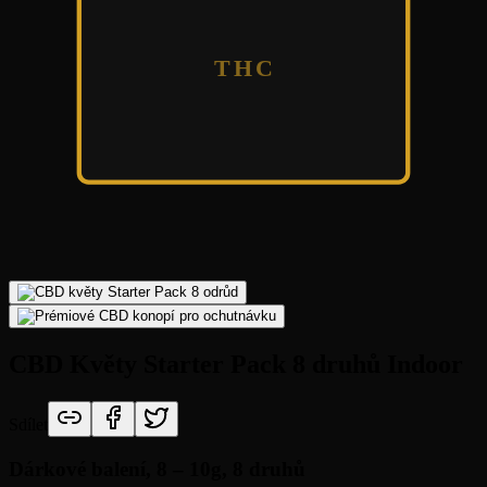
THC
CBD Květy Starter Pack 8 druhů Indoor
Sdílet
Dárkové balení,
8 – 10g, 8 druhů