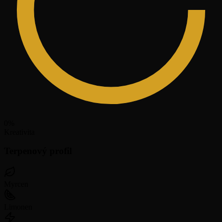
0
%
Kreativita
Terpenový profil
Myrcen
Limonen