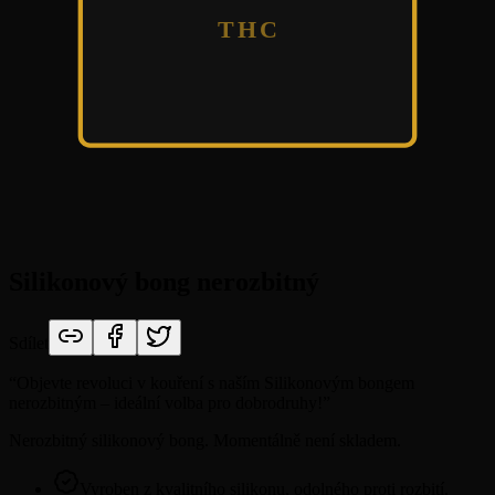
THC
Silikonový bong nerozbitný
Sdílet
“
Objevte revoluci v kouření s naším Silikonovým bongem
nerozbitným – ideální volba pro dobrodruhy!
”
Nerozbitný silikonový bong. Momentálně není skladem.
Vyroben z kvalitního silikonu, odolného proti rozbití.