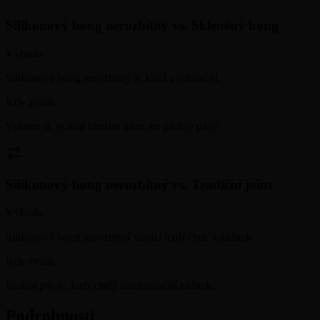
Silikonový bong nerozbitný
vs.
Skleněný bong
Výhoda
Silikonový bong nerozbitný je lehčí a odolnější.
Kdy zvolit
Vyberte si, pokud hledáte něco, co přežije pády.
Silikonový bong nerozbitný
vs.
Tradiční joint
Výhoda
Silikonový bong nerozbitný nabízí lepší chuť a zážitek.
Kdy zvolit
Ideální pro ty, kteří chtějí intenzivnější zážitek.
Podrobnosti