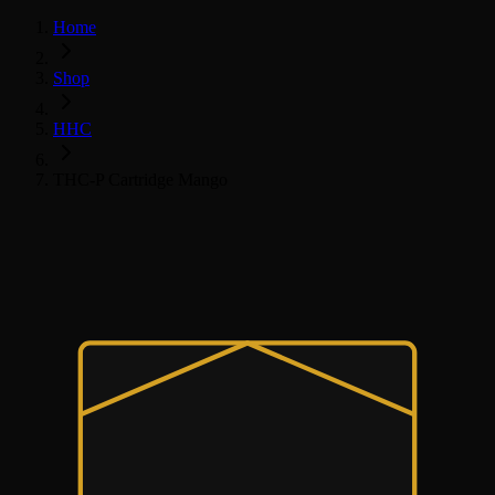
Home
Shop
HHC
THC-P Cartridge Mango
HHC
HHC Vape & Cartridge