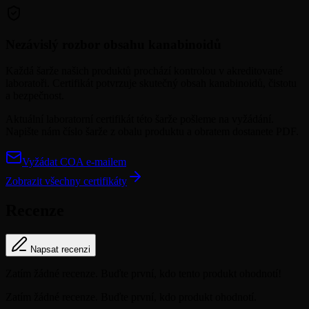
Nezávislý rozbor obsahu kanabinoidů
Každá šarže našich produktů prochází kontrolou v akreditované
laboratoři. Certifikát potvrzuje skutečný obsah kanabinoidů, čistotu
a bezpečnost.
Aktuální laboratorní certifikát této šarže pošleme na vyžádání.
Napište nám číslo šarže z obalu produktu a obratem dostanete PDF.
Vyžádat COA e-mailem
Zobrazit všechny certifikáty
Recenze
Napsat recenzi
Zatím žádné recenze. Buďte první, kdo tento produkt ohodnotí!
Zatím žádné recenze. Buďte první, kdo produkt ohodnotí.