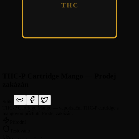
THC
THC-P Cartridge Mango — Prodej
zakázán
Sdílet
THC-P Cartridge Mango — vaporizační THC-P cartridge s
mangovou příchutí. Prodej zakázán.
Přírodní
Testováno