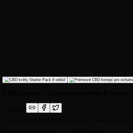
CBD цветы – стартовый набор 8 сортов
Поделиться
“
Стартовый набор, полный разнообразия! 8 премиальных сорто
Подарочная упаковка,
8 – 10 г, 8 сортов