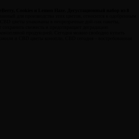
eBerry, Cookies и Lemon Haze
.
Дегустационный набор из 8
ванный для производства этих цветов, относится к одобренным
 CBD цветы упакованы в непрозрачные дой-пак пакеты,
ет сохранить свежесть и предотвращает деградацию
 с конопляной продукцией. Сегодня можно свободно купить
дложили и CBD цветы конопли. CBD сегодня – востребованная