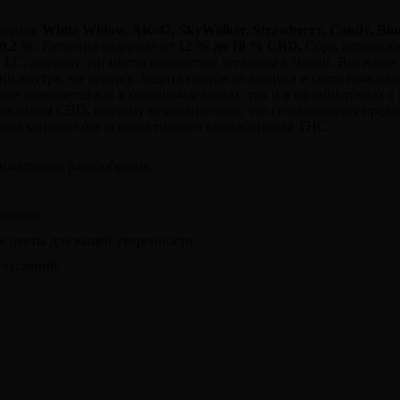
 сортов
White Widow, AK-47, SkyWalker, Strawberry, Candy, Blu
0,2 %
. Растения содержат от
12 % до 18 % CBD.
Сорт, использо
 ЕС, поэтому эти цветы полностью легальны в Чехии. Все наши
ни внутрь, ни наружу. Защита цветов от воздуха и света помога
аще появляется как в онлайн-магазинах, так и в офлайн-точках
одержанием CBD, поэтому неудивительно, что селекционеры пре
твами конопли без психоактивного каннабиноида THC.
имального разнообразия.
бления.
 цветы для вашей уверенности.
чатлений.