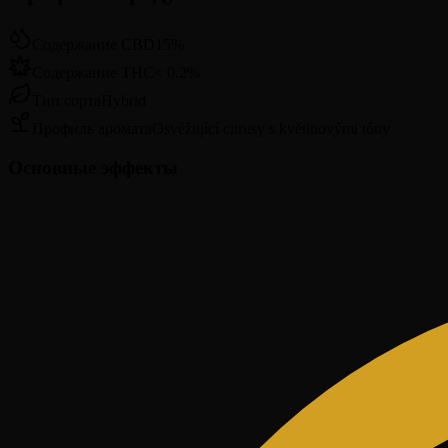
Содержание CBD
15
%
Содержание THC
<
0.2
%
Тип сорта
Hybrid
Профиль аромата
Osvěžující citrusy s květinovými tóny
Основные эффекты