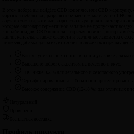
В этом наборе вы найдёте CBD коноплю, или CBD марихуану,
сортов
и небольшое, разрешённое законом количество
THC до 
сортам конопли, которые разрешено выращивать на территории
которые благодаря герметичной запайке не пропускают воздух 
каннабиноидов. CBD конопля – горячая новинка, которая всё ч
капли, капсулы, а также сладости и различные лакомства с с
пищевая добавка для всех, кто хочет пользоваться преимущес
Восемь уникальных сортов в одной упаковке для макс
Выращено indoor с акцентом на качество и вкус.
THC ниже 0,2 % для легального и безопасного употре
Сертифицированные и лабораторно протестированные
Высокое содержание CBD (12-18 %) для отличных впе
Натуральный
Проверено
Бесплатная доставка
Профиль продукта