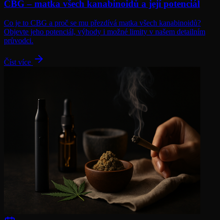
CBG – matka všech kanabinoidů a její potenciál
Co je to CBG a proč se mu přezdívá matka všech kanabinoidů?
Objevte jeho potenciál, výhody i možné limity v našem detailním
průvodci.
Číst více