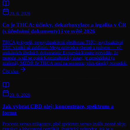
20. 6. 2026
Co je THCA: účinky, dekarboxylace a legalita v ČR
(s úředními dokumenty) i ve světě 2026
THCA je kyselá, nepsychoaktivní předforma THC; psychoaktivní
THC vzniká až zahřátím. Mega průvodce chemií a právem — vč.
unikátních úředních dokumentů: Evropská komise potvrdila, že
metoda, o niž se opírá Kriminalistický ústav, je zemědělská (a
zrušená), MZDR že THCA není na seznamu, plus dánský rozsudek.
Číst více
20. 6. 2026
Jak vybrat CBD olej: koncentrace, spektrum a
forma
Procenta versus miligramy, plné spektrum versus izolát, nosné oleje,
extrakce a laboratorní certifikát. Praktický průvodce, jak se v