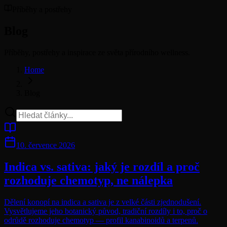
Příběhy a postřehy
Blog
Příběhy, postřehy a inspirace ze světa přírodního wellness.
Home
Blog
10. července 2026
Indica vs. sativa: jaký je rozdíl a proč
rozhoduje chemotyp, ne nálepka
Dělení konopí na indica a sativa je z velké části zjednodušení.
Vysvětlujeme jeho botanický původ, tradiční rozdíly i to, proč o
odrůdě rozhoduje chemotyp — profil kanabinoidů a terpenů.