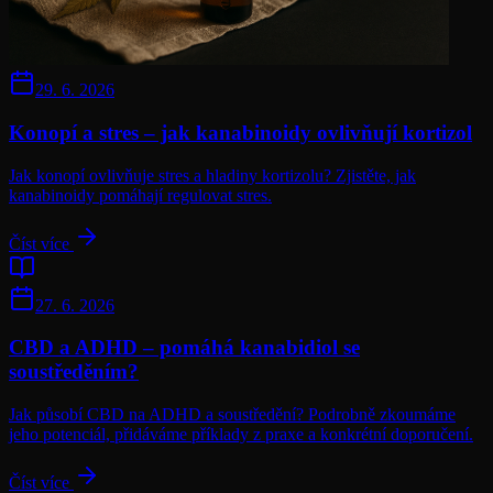
29. 6. 2026
Konopí a stres – jak kanabinoidy ovlivňují kortizol
Jak konopí ovlivňuje stres a hladiny kortizolu? Zjistěte, jak
kanabinoidy pomáhají regulovat stres.
Číst více
27. 6. 2026
CBD a ADHD – pomáhá kanabidiol se
soustředěním?
Jak působí CBD na ADHD a soustředění? Podrobně zkoumáme
jeho potenciál, přidáváme příklady z praxe a konkrétní doporučení.
Číst více