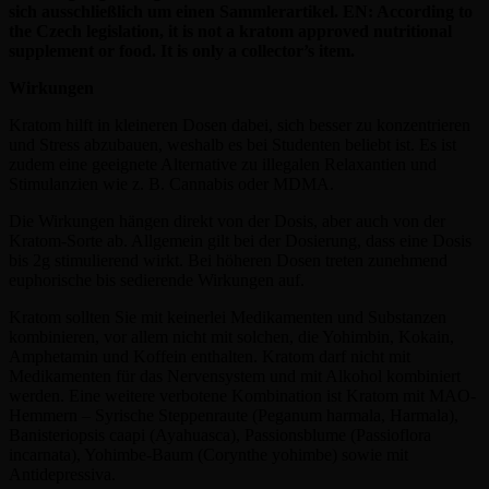
sich ausschließlich um einen Sammlerartikel. EN: According to
the Czech legislation, it is not a kratom approved nutritional
supplement or food. It is only a collector’s item.
Wirkungen
Kratom hilft in kleineren Dosen dabei, sich besser zu konzentrieren
und Stress abzubauen, weshalb es bei Studenten beliebt ist. Es ist
zudem eine geeignete Alternative zu illegalen Relaxantien und
Stimulanzien wie z. B. Cannabis oder MDMA.
Die Wirkungen hängen direkt von der Dosis, aber auch von der
Kratom-Sorte ab. Allgemein gilt bei der Dosierung, dass eine Dosis
bis 2g stimulierend wirkt. Bei höheren Dosen treten zunehmend
euphorische bis sedierende Wirkungen auf.
Kratom sollten Sie mit keinerlei Medikamenten und Substanzen
kombinieren, vor allem nicht mit solchen, die Yohimbin, Kokain,
Amphetamin und Koffein enthalten. Kratom darf nicht mit
Medikamenten für das Nervensystem und mit Alkohol kombiniert
werden. Eine weitere verbotene Kombination ist Kratom mit MAO-
Hemmern – Syrische Steppenraute (Peganum harmala, Harmala),
Banisteriopsis caapi (Ayahuasca), Passionsblume (Passioflora
incarnata), Yohimbe-Baum (Corynthe yohimbe) sowie mit
Antidepressiva.