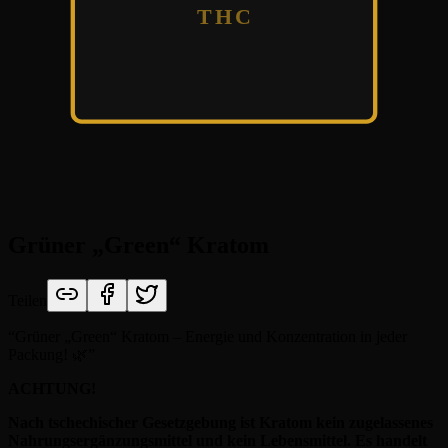
THC
Grüner „Green“ Kratom
Teilen
“
Grüner „Green“ Kratom – Energie und Konzentration in jeder
Packung! 🌿
”
ACHTUNG!
Nach tschechischer Gesetzgebung ist Kratom kein zugelassenes
Nahrungsergänzungsmittel und kein Lebensmittel. Es handelt