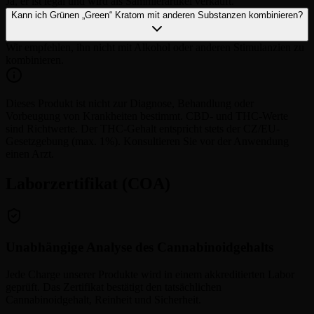
Ja, er ist legal und wird als Sammlerartikel verkauft.
Kann ich Grünen „Green“ Kratom mit anderen Substanzen kombinieren?
Wir empfehlen, ihn nicht mit Alkohol oder anderen Stimulanzien zu
kombinieren.
Dieses Produkt ist nicht zur Diagnose, Behandlung oder
Vorbeugung von Krankheiten bestimmt. CBD- und THC-Werte
sind Richtwerte. Der THC-Gehalt entspricht stets der CZ/EU-
Gesetzgebung (max. 1%). Konsultieren Sie vor der Anwendung
einen Arzt.
Laborzertifikat (COA)
Unabhängige Analyse des Cannabinoidgehalts
Jede Charge unserer Produkte wird in einem akkreditierten Labor
geprüft. Das Zertifikat bestätigt den tatsächlichen
Cannabinoidgehalt, Reinheit und Sicherheit.