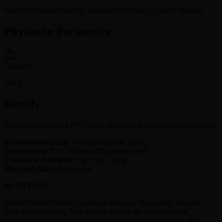
Wenn Sie Energie suchen, wählen Sie Grünen „Green“ Kratom.
Physische Parameter
Gewicht
100
g
Details
Dieses Produkt ist in PVC-Folie und einer Papierschachtel verpackt.
Zusammensetzung:
100% gemahlene Blätter
Verpackung:
PVC-Folie und Papierschachtel
Erhältliche Mengen:
25g , 50g , 100g
Herkunftsland:
Indonesien
ACHTUNG!
Dieses Produkt bieten wir derzeit nicht an. Da es unter die neue
PML-Gesetzgebung fällt, warten wir auf die erforderlichen
Genehmigungen für ein legales Inverkehrbringen. Sobald alles