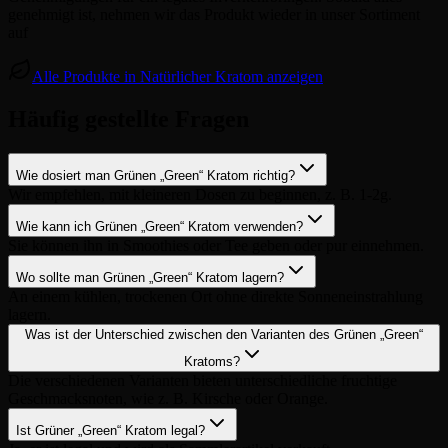
genehmigt ist, nehmen wir das Produkt wieder in unser Sortiment
auf
Alle Produkte in Natürlicher Kratom anzeigen
Häufig gestellte Fragen
Wie dosiert man Grünen „Green“ Kratom richtig?
Wir empfehlen, mit kleineren Dosen zu beginnen, z. B. 1-2g.
Wie kann ich Grünen „Green“ Kratom verwenden?
Sie können ihn in Smoothies oder Tee geben oder pur einnehmen.
Wo sollte man Grünen „Green“ Kratom lagern?
An einem kühlen, trockenen Ort ohne direkte Sonneneinstrahlung
lagern.
Was ist der Unterschied zwischen den Varianten des Grünen „Green“
Kratoms?
Die verschiedenen Varianten bieten unterschiedliche fruchtige
Geschmacksnoten, wie z. B. Kirsche oder Orange.
Ist Grüner „Green“ Kratom legal?