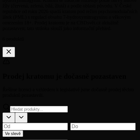
hydroxymitragynin. Kratom se tradičně rozlišuje podle barvy listové
žíly (červená, zelená, bílá, žlutá) a podle oblasti původu. V České
republice od roku 2026 spadá kratom pod režim psychomodulačních
látek (PML) s regulací obsahu 7-hydroxymitragyninu a věkovým
omezením 18+. Prodej kratomu je na CBDsvět.cz aktuálně
pozastaven; tato stránka slouží jako informační přehled.
6
produktů
Prodej kratomu je dočasně pozastaven
Řešíme licenci a vzhledem k legislativě jsme dočasně prodej těchto
produktů pozastavili.
–
Ve slevě