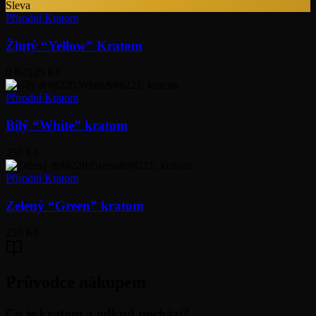
Sleva
Přirodní Kratom
Žlutý “Yellow” Kratom
0 Kč
125 Kč
Přirodní Kratom
Bílý “White” kratom
250 Kč
Přirodní Kratom
Zelený “Green” kratom
250 Kč
Průvodce nákupem
Co je kratom a odkud pochází?