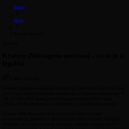
Home
Shop
Přirodní Kratom
Kolekce
Kratom (Mitragyna speciosa) – co to je a
legalita
Krátká odpověď
Kratom (Mitragyna speciosa) je tropický strom z jihovýchodní Asie,
jehož listy obsahují alkaloidy mitragynin a 7-hydroxymitragynin. V
ČR od roku 2026 spadá pod režim psychomodulačních látek
(PML). Prodej kratomu je na CBDsvět.cz aktuálně pozastaven.
Kratom (Mitragyna speciosa) je tropický strom z čeledi
mořenovitých, původem z jihovýchodní Asie (Thajsko, Indonésie,
Malajsie). Jeho listy obsahují alkaloidy, zejména mitragynin a 7-