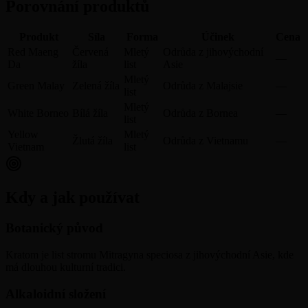
Porovnání produktů
Produkt
Síla
Forma
Účinek
Cena
Red Maeng
Červená
Mletý
Odrůda z jihovýchodní
—
Da
žíla
list
Asie
Mletý
Green Malay
Zelená žíla
Odrůda z Malajsie
—
list
Mletý
White Borneo
Bílá žíla
Odrůda z Bornea
—
list
Yellow
Mletý
Žlutá žíla
Odrůda z Vietnamu
—
Vietnam
list
Kdy a jak používat
Botanický původ
Kratom je list stromu Mitragyna speciosa z jihovýchodní Asie, kde
má dlouhou kulturní tradici.
Alkaloidní složení