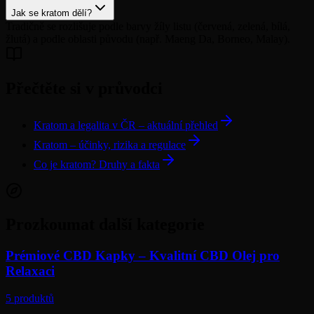
Jak se kratom dělí?
Tradičně se rozlišuje podle barvy žíly listu (červená, zelená, bílá,
žlutá) a podle oblasti původu (např. Maeng Da, Borneo, Malay).
Přečtěte si v průvodci
Kratom a legalita v ČR – aktuální přehled
Kratom – účinky, rizika a regulace
Co je kratom? Druhy a fakta
Prozkoumat další kategorie
Prémiové CBD Kapky – Kvalitní CBD Olej pro
Relaxaci
5
produktů