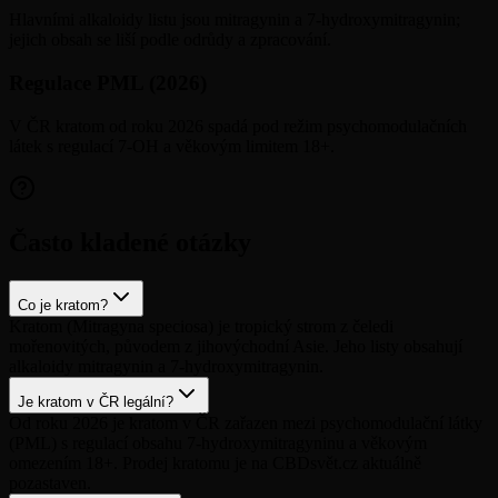
Hlavními alkaloidy listu jsou mitragynin a 7-hydroxymitragynin;
jejich obsah se liší podle odrůdy a zpracování.
Regulace PML (2026)
V ČR kratom od roku 2026 spadá pod režim psychomodulačních
látek s regulací 7-OH a věkovým limitem 18+.
Často kladené otázky
Co je kratom?
Kratom (Mitragyna speciosa) je tropický strom z čeledi
mořenovitých, původem z jihovýchodní Asie. Jeho listy obsahují
alkaloidy mitragynin a 7-hydroxymitragynin.
Je kratom v ČR legální?
Od roku 2026 je kratom v ČR zařazen mezi psychomodulační látky
(PML) s regulací obsahu 7-hydroxymitragyninu a věkovým
omezením 18+. Prodej kratomu je na CBDsvět.cz aktuálně
pozastaven.