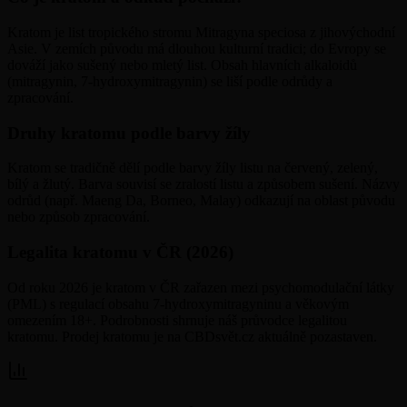
Kratom je list tropického stromu Mitragyna speciosa z jihovýchodní
Asie. V zemích původu má dlouhou kulturní tradici; do Evropy se
dováží jako sušený nebo mletý list. Obsah hlavních alkaloidů
(mitragynin, 7-hydroxymitragynin) se liší podle odrůdy a
zpracování.
Druhy kratomu podle barvy žíly
Kratom se tradičně dělí podle barvy žíly listu na červený, zelený,
bílý a žlutý. Barva souvisí se zralostí listu a způsobem sušení. Názvy
odrůd (např. Maeng Da, Borneo, Malay) odkazují na oblast původu
nebo způsob zpracování.
Legalita kratomu v ČR (2026)
Od roku 2026 je kratom v ČR zařazen mezi psychomodulační látky
(PML) s regulací obsahu 7-hydroxymitragyninu a věkovým
omezením 18+. Podrobnosti shrnuje náš průvodce legalitou
kratomu. Prodej kratomu je na CBDsvět.cz aktuálně pozastaven.