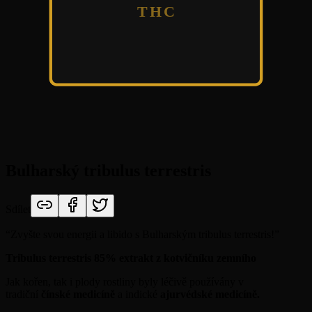
THC
Bulharský tribulus terrestris
Sdílet
“
Zvyšte svou energii a libido s Bulharským tribulus terrestris!
”
Tribulus terrestris 85% extrakt z kotvičníku zemního
Jak kořen, tak i plody rostliny byly léčivě používány v
tradiční
čínské medicíně
a indické
ajurvédské medicíně.