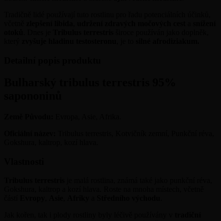
Tradičně lidé používají tuto rostlinu pro řadu potenciálních účinků,
včetně
zlepšení libida
,
udržení zdravých močových cest
a
snížení
otoků
. Dnes je
Tribulus terrestris
široce používán jako doplněk,
který
zvyšuje hladinu
testosteronu
, je to
silné afrodiziakum.
Detailní popis produktu
Bulharský tribulus terrestris 95%
sapononinů
Země Původu:
Evropa, Asie, Afrika.
Oficiální název:
Tribulus terrestris, Kotvičník zemní, Punkční réva,
Gokshura, kaltrop, kozí hlava.
Vlastnosti
Tribulus terrestris
je malá rostlina, známá také jako punkční réva,
Gokshura, kaltrop a kozí hlava. Roste na mnoha místech, včetně
částí
Evropy
,
Asie
,
Afriky
a
Středního východu
.
Jak kořen, tak i plody rostliny byly léčivě používány v
tradiční