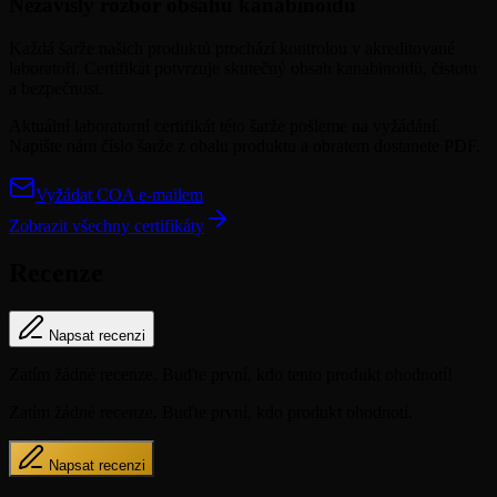
Nezávislý rozbor obsahu kanabinoidů
Každá šarže našich produktů prochází kontrolou v akreditované
laboratoři. Certifikát potvrzuje skutečný obsah kanabinoidů, čistotu
a bezpečnost.
Aktuální laboratorní certifikát této šarže pošleme na vyžádání.
Napište nám číslo šarže z obalu produktu a obratem dostanete PDF.
Vyžádat COA e-mailem
Zobrazit všechny certifikáty
Recenze
Napsat recenzi
Zatím žádné recenze. Buďte první, kdo tento produkt ohodnotí!
Zatím žádné recenze. Buďte první, kdo produkt ohodnotí.
Napsat recenzi