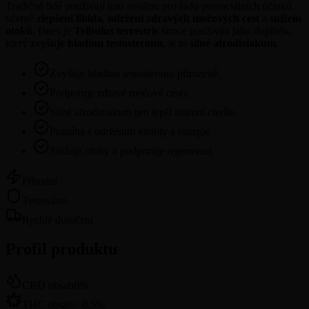
Tradičně lidé používají tuto rostlinu pro řadu potenciálních účinků,
včetně
zlepšení libida
,
udržení zdravých močových cest
a
snížení
otoků
. Dnes je
Tribulus terrestris
široce používán jako doplněk,
který
zvyšuje hladinu
testosteronu
, je to
silné afrodiziakum.
Zvyšuje hladinu testosteronu přirozeně.
Podporuje zdravé močové cesty.
Silné afrodiziakum pro lepší intimní chvíle.
Pomáhá s udržením vitality a energie.
Snižuje otoky a podporuje regeneraci.
Přírodní
Testováno
Rychlé doručení
Profil produktu
CBD obsah
0
%
THC obsah
<
0.5
%