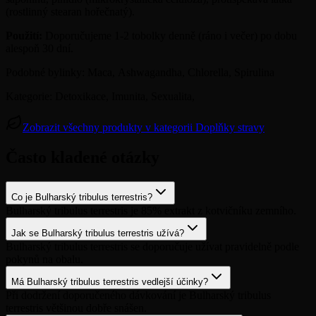
(rostlinný stearan hořečnatý).
Použití:
Doporučujeme 1-2 tobolky denně (ráno i večer) po dobu
alespoň 30 dní.
Podobné bylinky: Maca, Ashwagandha, Chlorella, Spirulina
Kategorie: Detoxikace, Imunita, Sexualita,
Zobrazit všechny produkty v kategorii Doplňky stravy
Často kladené otázky
Co je Bulharský tribulus terrestris?
Bulharský tribulus terrestris je 85% extrakt z kotvičníku zemního.
Jak se Bulharský tribulus terrestris užívá?
Bulharský tribulus terrestris se doporučuje užívat pravidelně podle
pokynů na obalu.
Má Bulharský tribulus terrestris vedlejší účinky?
Při dodržení doporučeného dávkování je Bulharský tribulus
terrestris většinou dobře snášen.