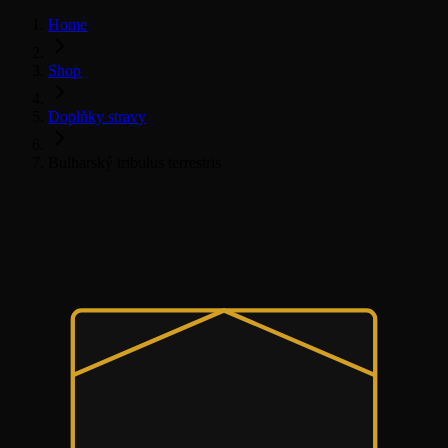
Home
Shop
Doplňky stravy
Bulharský tribulus terrestris
Všechny doplňky stravy