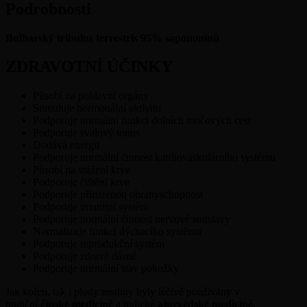
Podrobnosti
Bulharský tribulus terrestris 95% sapononinů
ZDRAVOTNÍ ÚČINKY
Působí na pohlavní orgány
Stimuluje hormonální aktivitu
Podporuje normální funkci dolních močových cest
Podporuje svalový tonus
Dodává energii
Podporuje normální činnost kardiovaskulárního systému
Působí na srážení krve
Podporuje čištění krve
Podporuje přirozenou obranyschopnost
Podporuje imunitní systém
Podporuje normální činnost nervové soustavy
Normalizuje funkci dýchacího systému
Podporuje reprodukční systém
Podporuje zdravé dásně
Podporuje normální stav pokožky
Jak kořen, tak i plody rostliny byly léčivě používány v
tradiční
čínské medicíně
a indické
ajurvédské medicíně.