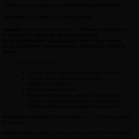
Tribulus terrestris bojuje proti
onkologickému onemocnění
.
SAPONINY V TRIBULUS TERRESTRIS
Saponiny
jsou chemické sloučeniny v
Tribulus terrestris
a jsou
považovány za
důležité prvky pevného zdraví
.
Pomáhají
odbourávat odpadní látky,
jedy z těla
a následně
tím
zlepšují celkový proces trávení a vstřebávání výživin ze
stravy.
Účinky Kotvičníku:
Zvyšuje libido, chuť k sexu a je to afrodiziakum
Zdravé srdce a snížení krevního cukru
Působí proti zánětlivě
Posiluje imunitní systém
Podpůrná léčba ledvin, močových kamenů a jater
Pomáhá s problémy s prostatnou a vylučováním
Zmírňuje příznaky onkologického onemocnění
Počet dávek v balení:
60 (1 denní dávka = 1 - 2 tobolky) celkem
60 tobolek.
Složení:
Extrakt z byliny Tribulus terrestris o síle 95 % steroidních
saponinů, plnidlo (mikrokrystalická celulóza), protispékavá látka