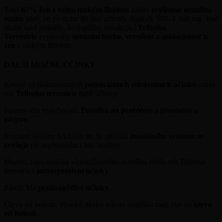
Také
67% žen s velmi nízkým libidem
zažilo
zvýšenou sexuální
touhu
poté, co po dobu 90 dnů užívaly doplněk 500–1 500 mg. Jiné
studie také uváděly, že doplňky obsahující
Tribulus
Terrestris
zvyšovaly
sexuální touhu, vzrušení a spokojenost u
žen
s nízkým libidem.
DALŠÍ MOŽNÉ ÚČINKY
Kromě již diskutovaných
potenciálních zdravotních účinků
může
mít
Tribulus terrestris
další účinky:
Rovnováha vylučování:
Pomáhá na problémy s prostatou a
zácpou
.
Imunitní systém: Ukázalo se, že aktivita
imunitního systému se
zvyšuje
při suplementaci této rostliny.
Mozek: Jako součást vícesložkového doplňku může mít Tribulus
terrestris i
antidepresivní účinky
.
Zánět: Má
protizánětlivé účinky.
Úleva od bolesti: Vysoké dávky tohoto doplňku mají vliv na
úlevu
od bolesti
.