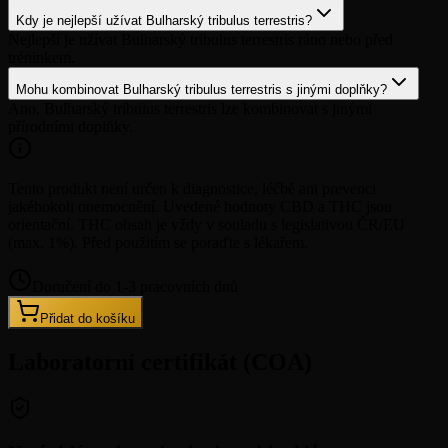
Kdy je nejlepší užívat Bulharský tribulus terrestris?
Nejlepší je užívat Bulharský tribulus terrestris ráno nebo před
tréninkem.
Mohu kombinovat Bulharský tribulus terrestris s jinými doplňky?
Ano, Bulharský tribulus terrestris lze kombinovat s jinými
přírodními doplňky.
Tento produkt není určen k diagnostice, léčbě ani prevenci
jakéhokoli onemocnění. Uvedené hodnoty CBD a THC jsou
orientační. THC obsah je vždy v souladu s legislativou ČR/EU
(max. 1%). Před použitím se poraďte s lékařem.
Doručení do 1-3 pracovních dnů
Přidat do košíku
Laboratorní certifikát (COA)