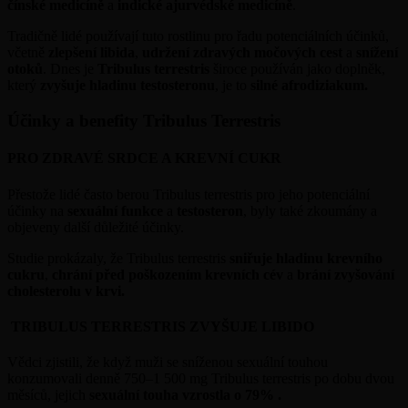
čínské medicíně
a
indické ajurvédské medicíně
.
Tradičně lidé používají tuto rostlinu pro řadu potenciálních účinků,
včetně
zlepšení libida
,
udržení zdravých močových cest
a
snížení
otoků
. Dnes je
Tribulus terrestris
široce používán jako doplněk,
který
zvyšuje hladinu testosteronu
, je to
silné afrodiziakum.
Účinky a benefity Tribulus Terrestris
PRO ZDRAVÉ SRDCE A KREVNÍ CUKR
Přestože lidé často berou Tribulus terrestris pro jeho potenciální
účinky na
sexuální funkce
a
testosteron
, byly také zkoumány a
objeveny další důležité účinky.
Studie prokázaly, že Tribulus terrestris
sniřuje hladinu krevního
cukru
,
chrání před poškozením krevních cév
a
brání zvyšování
cholesterolu v krvi.
TRIBULUS TERRESTRIS ZVYŠUJE LIBIDO
Vědci zjistili, že když muži se sníženou sexuální touhou
konzumovali denně 750–1 500 mg Tribulus terrestris po dobu dvou
měsíců, jejich
sexuální touha vzrostla o 79% .