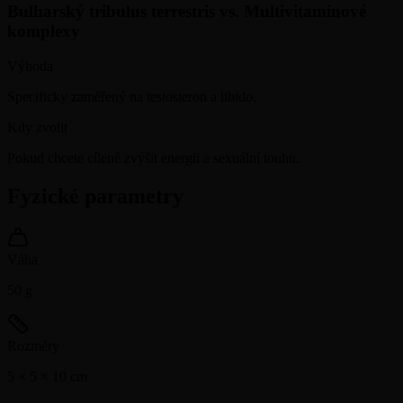
Bulharský tribulus terrestris
vs.
Multivitaminové
komplexy
Výhoda
Specificky zaměřený na testosteron a libido.
Kdy zvolit
Pokud chcete cíleně zvýšit energii a sexuální touhu.
Fyzické parametry
Váha
50
g
Rozměry
5 × 5 × 10
cm