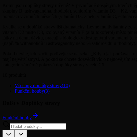
Komu jsou doplňky stravy určené? V první řadě dospělým, kteří chtěj
skupiny B, ashwagandha, rhodiola), seniorům (vitamín D3 + K2, vápn
populaci v zimních měsících (vitamín D3, zinek, vitamín C, echinacea
Kvalita se u doplňků stravy liší dramaticky. Levné multivitamíny ze s
vitamín D2 místo D3, izolovaný vitamín E (alfa-tokoferol) místo plné
látky na denní dávku, pracují s biologicky dostupnými variantami (ch
(např. % withanolidů u ashwagandhy nebo % salidrosidu u rhodioly).
Pokud nevíte, kde začít, podívejte se na sekci „Kdy a jak používat“ ní
mají největší smysl. A pokud se chcete dozvědět víc o nejnovějším 
kategorie záměrně pokrývá doplňky stravy v celé šíři.
10
produktů
Všechny doplňky stravy
(
10
)
Funkční houby
(
3
)
Další v Doplňky stravy
Funkční houby