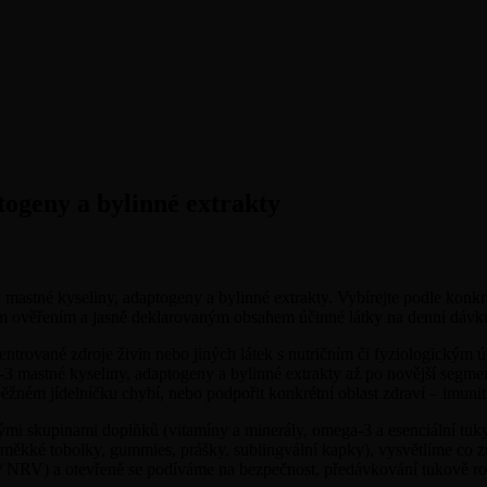
togeny a bylinné extrakty
astné kyseliny, adaptogeny a bylinné extrakty. Vybírejte podle konkrétn
ním ověřením a jasně deklarovaným obsahem účinné látky na denní dávk
entrované zdroje živin nebo jiných látek s nutričním či fyziologický
-3 mastné kyseliny, adaptogeny a bylinné extrakty až po novější seg
 v běžném jídelníčku chybí, nebo podpořit konkrétní oblast zdraví – imun
ými skupinami doplňků (vitamíny a minerály, omega-3 a esenciální tuky
, měkké tobolky, gummies, prášky, sublingvální kapky), vysvětlíme co zn
 / NRV) a otevřeně se podíváme na bezpečnost, předávkování tukově ro