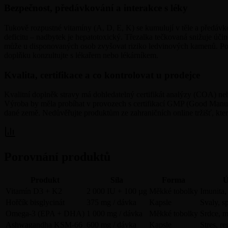
Bezpečnost, předávkování a interakce s léky
Tukově rozpustné vitamíny (A, D, E, K) se kumulují v těle a předávk
deficitu – nadbytek je hepatotoxický. Třezalka tečkovaná snižuje úči
může u disponovaných osob zvyšovat riziko ledvinových kamenů. Pokud
doplňku konzultujte s lékařem nebo lékárníkem.
Kvalita, certifikace a co kontrolovat u prodejce
Kvalitní doplněk stravy má dohledatelný certifikát analýzy (COA) nebo
Výroba by měla probíhat v provozech s certifikací GMP (Good Manufac
dané země. Nedůvěřujte produktům ze zahraničních online tržišť, kte
Porovnání produktů
Produkt
Síla
Forma
Ú
Vitamín D3 + K2
2 000 IU + 100 µg
Měkké tobolky
Imunita,
Hořčík bisglycinát
375 mg / dávka
Kapsle
Svaly, s
Omega-3 (EPA + DHA)
1 000 mg / dávka
Měkké tobolky
Srdce, m
Ashwagandha KSM-66
600 mg / dávka
Kapsle
Stres, r