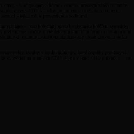
m, omega-3, adaptogeny), lidem s vysokou pracovní zátěží (vitamíny
vá, jód, omega-3 DHA – vždy po konzultaci s lékařem) i obecné
nemoci – jejich rolí je preventivní a podpůrná.
činných látek – oxid hořečnatý místo bisglycinátu hořčíku, syntetický
vy preferujeme značky, které deklarují konkrétní formu a obsah účinné
rostlinných extraktů uvádějí standardizovaný obsah aktivních složek
e/vlasy/nehty, klouby) s konkrétními tipy, které doplňky pro daný cíl
hluboký výklad na stránkách CBD oleje a v sekci CBD průvodce – tato