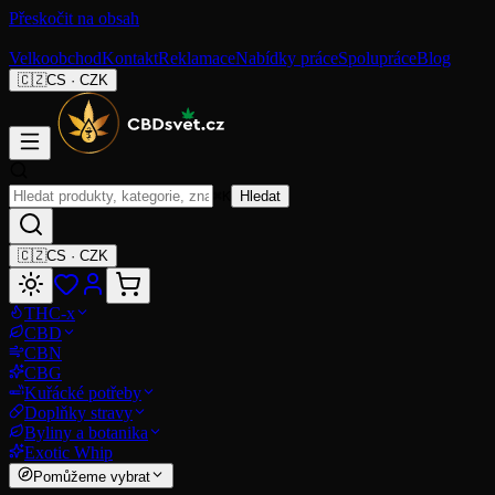
Přeskočit na obsah
Velkoobchod
Kontakt
Reklamace
Nabídky práce
Spolupráce
Blog
🇨🇿
CS
·
CZK
⌘K
Hledat
🇨🇿
CS
·
CZK
THC-x
CBD
CBN
CBG
Kuřácké potřeby
Doplňky stravy
Byliny a botanika
Exotic Whip
Pomůžeme vybrat