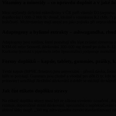
Vitamíny a minerály – co opravdu doplnit a v jaké f
Mezi nejčastěji deficitní mikroživiny v ČR patří vitamín D3 (zejmén
doplňování 1 000–2 000 IU denně, ideálně s vitamínem K2 (MK-7) pro s
hořečnatý. Multivitamíny mají smysl jen jako pojistka při nepravidelné 
Adaptogeny a bylinné extrakty – ashwagandha, rhod
Adaptogeny jsou rostliny, které pomáhají tělu lépe zvládat stresovo
KSM-66 nebo Sensoril, dávkování 300–600 mg denně po dobu 8–12 týd
Kurkuma (extrakt s piperinem nebo lipozomální) podporuje normální fun
Formy doplňků – kapsle, tablety, gummies, prášky, 
Tvrdé kapsle (HPMC/želatina) jsou univerzální – přesná dávka, žádná 
hůře se polykají. Gummies jsou chutné a vhodné pro děti či ty, kdo ne
potraviny) umožňují flexibilní dávkování a dobře se míchají do nápo
Jak číst etiketu doplňku stravy
Na etiketě doplňku stravy musí být ze zákona uvedeno: označení „dop
existuje, doporučené denní dávkování, upozornění o nepřekračování d
aktivní látky (např. „300 mg ashwagandha extrakt standardizovaný na