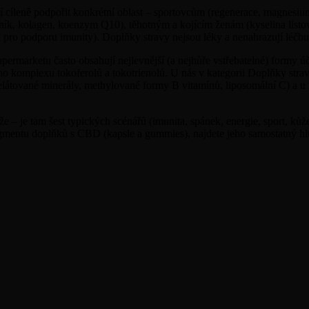
í cíleně podpořit konkrétní oblast – sportovcům (regenerace, magnesiu
ík, kolagen, koenzym Q10), těhotným a kojícím ženám (kyselina listo
 pro podporu imunity). Doplňky stravy nejsou léky a nenahrazují léčbu 
upermarketu často obsahují nejlevnější (a nejhůře vstřebatelné) formy ú
ho komplexu tokoferolů a tokotrienolů. U nás v kategorii Doplňky stra
elátované minerály, methylované formy B vitamínů, liposomální C) a u 
že – je tam šest typických scénářů (imunita, spánek, energie, sport, kůž
segmentu doplňků s CBD (kapsle a gummies), najdete jeho samostatný 