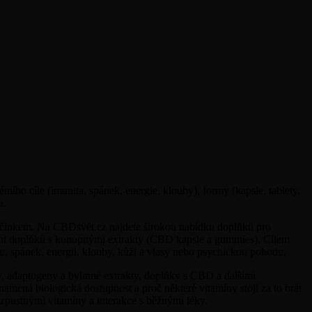
ího cíle (imunita, spánek, energie, klouby), formy (kapsle, tablety,
u.
m účinkem. Na CBDsvět.cz najdete širokou nabídku doplňků pro
ment doplňků s konopnými extrakty (CBD kapsle a gummies). Cílem
itu, spánek, energii, klouby, kůži a vlasy nebo psychickou pohodu.
, adaptogeny a bylinné extrakty, doplňky s CBD a dalšími
amená biologická dostupnost a proč některé vitamíny stojí za to brát
zpustnými vitamíny a interakce s běžnými léky.