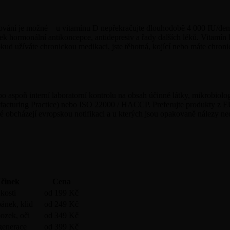
ování je možné – u vitamínu D nepřekračujte dlouhodobě 4 000 IU/den 
nek hormonální antikoncepce, antidepresiv a řady dalších léků. Vitamí
 užíváte chronickou medikaci, jste těhotná, kojící nebo máte chronick
 aspoň interní laboratorní kontrolu na obsah účinné látky, mikrobiologi
turing Practice) nebo ISO 22000 / HACCP. Preferujte produkty z EU – 
ré obcházejí evropskou notifikaci a u kterých jsou opakovaně nálezy n
činek
Cena
 kosti
od 199 Kč
pánek, klid
od 249 Kč
ozek, oči
od 349 Kč
egenerace
od 399 Kč