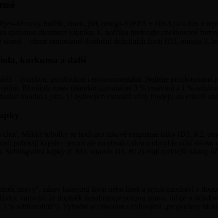
ormě
a říjen–březen), hořčík, zinek, jód, omega-3 (EPA + DHA) a u žen v r
právnou distribuci vápníku. U hořčíku preferujte chelátované formy (bi
stravě – cílené samostatné doplnění deficitních živin (D3, omega-3, hořč
iola, kurkuma a další
u zátěž – fyzickou, psychickou i environmentální. Nejlépe prozkoumaná
nů. Rhodiola rosea (standardizovaná na 3 % rosavinů a 1 % salidrosi
kci kloubů a játra. U bylinných extraktů vždy hledejte na etiketě stand
kapky
chuť. Měkké tobolky se hodí pro tukově rozpustné látky (D3, K2, omega
radi polykají kapsle – pozor ale na obsah cukru a obvykle nižší dávku ú
jů. Sublingvální kapky (CBD, vitamín D3, B12) mají rychlejší nástup 
lněk stravy“, název kategorií živin nebo látek a jejich množství v do
ávky, varování že doplněk nenahrazuje pestrou stravu, údaje o skladov
 5 % withanolidů“). Vyhněte se etiketám s mlhavými „proprietary blen