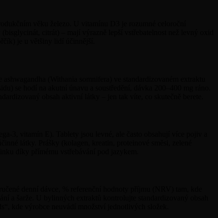
eprodukčním věku železo. U vitamínu D3 je rozumné celoroční
sglycinát, citrát) – mají výrazně lepší vstřebatelnost než levný oxid
ík) je u většiny lidí účinnější.
 je ashwagandha (Withania somnifera) ve standardizovaném extraktu
du) se hodí na akutní únavu a soustředění, dávka 200–400 mg ráno.
ardizovaný obsah aktivní látky – jen tak víte, co skutečně berete.
-3, vitamín E). Tablety jsou levné, ale často obsahují více pojiv a
činné látky. Prášky (kolagen, kreatin, proteinové směsi, zelené
účinku díky přímému vstřebávání pod jazykem.
poručené denní dávce, % referenční hodnoty příjmu (NRV) tam, kde
ání a šarže. U bylinných extraktů kontrolujte standardizovaný obsah
ds“, kde výrobce neuvádí množství jednotlivých složek.