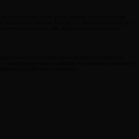
bez kontroly hladin v krvi. Železo doplňujte jen při prokázaném
n K snižuje účinek warfarinu. Vitamín C ve vysokých dávkách (1 g+)
é onemocnění (ledviny, játra, štítná žláza), nasazení nového
ckou čistotu a u rostlinných extraktů na pesticidy a těžké kovy.
mají jednotnou regulaci a notifikaci na ministerstvu zdravotnictví
edeklarovaných látek nebo kontaminace.