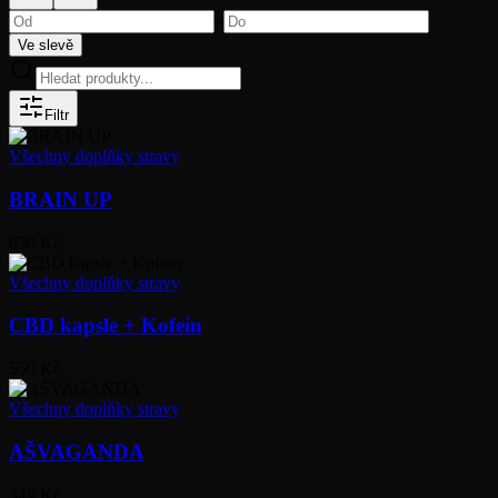
–
Ve slevě
Filtr
Všechny doplňky stravy
BRAIN UP
650 Kč
Všechny doplňky stravy
CBD kapsle + Kofein
550 Kč
Všechny doplňky stravy
AŠVAGANDA
349 Kč