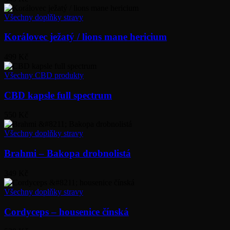
Všechny doplňky stravy
Korálovec ježatý / lions mane hericium
499 Kč
Všechny CBD produkty
CBD kapsle full spectrum
550 Kč
Všechny doplňky stravy
Brahmi – Bakopa drobnolistá
349 Kč
Všechny doplňky stravy
Cordyceps – housenice čínská