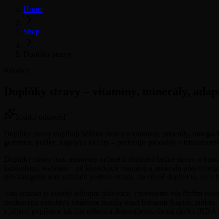
Home
Shop
Doplňky stravy
Kolekce
Doplňky stravy – vitamíny, minerály, adap
Krátká odpověď
Doplňky stravy doplňují běžnou stravu o vitamíny, minerály, omega-3 m
gummies, prášky, kapky) a kvality – preferujte produkty s laborator
Doplňky stravy jsou potraviny určené k doplnění běžné stravy o konc
každodenní wellness – od klasických vitamínů a minerálů přes omega
této kategorie není nahradit pestrou stravu, ale cíleně doplnit to, co
Tato stránka je dlouhý nákupní průvodce. Provedeme vás čtyřmi velk
rostlinnými extrakty), ukážeme rozdíly mezi formami (kapsle, tablety
s jídlem, popíšeme jak číst etiketu a doporučenou denní dávku (RDA