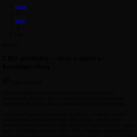
Home
Shop
CBG
Kolekce
CBG produkty – oleje a masti s
kanabigerolem
Krátká odpověď
CBG (kanabigerol) je kanabinoid označovaný jako matka
kanabinoidů, protože z něj v rostlině vznikají další kanabinoidy.
Nabízíme CBG oleje a masti s laboratorně doloženým složením.
CBG (kanabigerol) je kanabinoid, ze kterého v konopné rostlině
vznikají další kanabinoidy včetně CBD a THC – proto se mu
přezdívá matka kanabinoidů. Na CBDsvět.cz nabízíme CBG oleje a
masti s doloženým obsahem CBG i THC. Produkty jsou určeny k
technickým a zahradnickým účelům dle § 5 odst. 5 zák. č. 167/1998