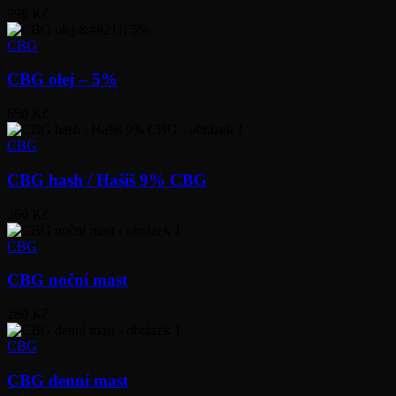
998 Kč
CBG
CBG olej – 5%
650 Kč
CBG
CBG hash / Hašiš 9% CBG
260 Kč
CBG
CBG noční mast
280 Kč
CBG
CBG denní mast