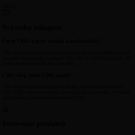
280 Kč
Průvodce nákupem
Co je CBG a proč matka kanabinoidů?
CBG (přesněji jeho kyselá forma CBGA) je výchozí látka, ze které
v rostlině enzymaticky vznikají CBD, THC a další kanabinoidy. Ve
zralém konopí ho proto bývá jen málo.
CBG olej, nebo CBG mast?
CBG olej je určen k technickým účelům s doloženým obsahem
CBG. CBG mast je kosmetika pro vnější péči o pokožku. Vybírejte
podle formy a deklarovaného obsahu CBG.
Porovnání produktů