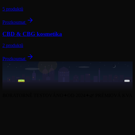
5
produktů
Prozkoumat
CBD & CBG kosmetika
2
produktů
Prozkoumat
BORATORNĚ TESTOVÁNO
✦
OD 2024
✦
🌿 PRÉMIOVÁ KVALI