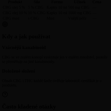
Produkt
Síla
Forma
Účinek
Cena
CBG olej 5 %
5 % CBG
Kapky 10 ml
500 mg CBG
—
CBG olej 10 %
10 % CBG
Kapky 10 ml
1000 mg CBG
—
CBG mast
s CBG
Mast
Vnější péče
—
Kdy a jak používat
Vzácnější kanabinoid
CBG se ve zralém konopí vyskytuje jen v malém množství, protože
se přeměňuje na jiné kanabinoidy.
Doložené složení
Obsah CBG i THC každé šarže ověřuje laboratoř; certifikát je u
produktu.
Často kladené otázky