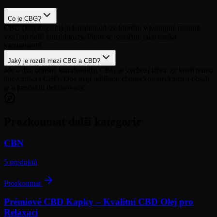
Co je CBG?
CBG (kanabigerol) je kanabinoid, ze kterého v konopné rostlině
vznikají další kanabinoidy. Proto se označuje jako matka
kanabinoidů.
Jaký je rozdíl mezi CBG a CBD?
Jde o dva odlišné kanabinoidy. CBG je výchozí látka, ze které mimo
jiné vzniká i CBD. Oba mají odlišnou chemickou strukturu a obsah
je u produktů deklarovaný.
Prozkoumat další kategorie
CBN
5
produktů
Prozkoumat
Prémiové CBD Kapky – Kvalitní CBD Olej pro
Relaxaci