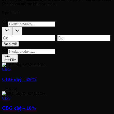
Sb.; nejsou určeny ke konzumaci.
6
produktů
–
Ve slevě
Filtr
CBG
CBG olej – 20%
1 299 Kč
CBG
CBG olej – 10%