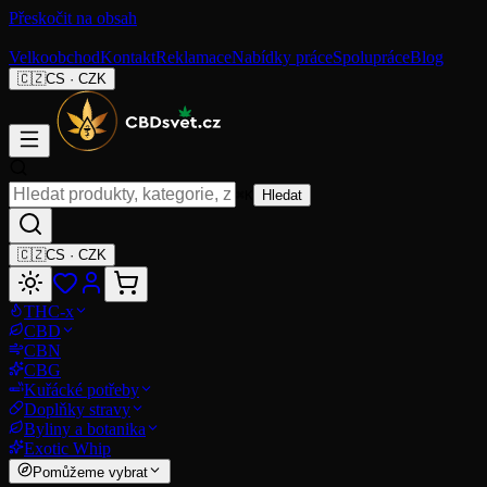
Přeskočit na obsah
Velkoobchod
Kontakt
Reklamace
Nabídky práce
Spolupráce
Blog
🇨🇿
CS
·
CZK
⌘K
Hledat
🇨🇿
CS
·
CZK
THC-x
CBD
CBN
CBG
Kuřácké potřeby
Doplňky stravy
Byliny a botanika
Exotic Whip
Pomůžeme vybrat