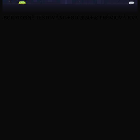
BORATORNĚ TESTOVÁNO
✦
OD 2024
✦
🌿 PRÉMIOVÁ KVALI
Všechny produkty
O nás
Blog
Certifikáty (COA)
Obchodní podmínky
Ochrana osobních údajů