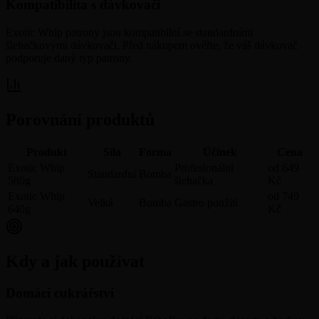
Kompatibilita s dávkovači
Exotic Whip patrony jsou kompatibilní se standardními
šlehačkovými dávkovači. Před nákupem ověřte, že váš dávkovač
podporuje daný typ patrony.
Porovnání produktů
Produkt
Síla
Forma
Účinek
Cena
Exotic Whip
Profesionální
od 649
Standardní
Bomba
580g
šlehačka
Kč
Exotic Whip
od 749
Velká
Bomba
Gastro použití
640g
Kč
Kdy a jak používat
Domácí cukrářství