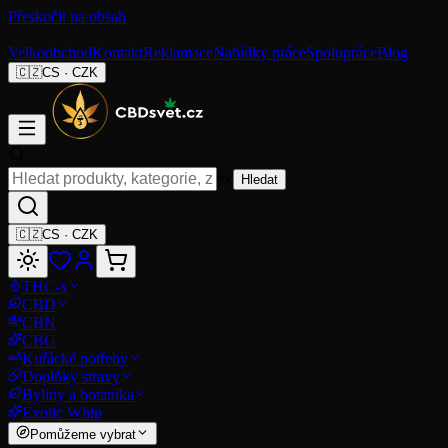
Přeskočit na obsah
Velkoobchod
Kontakt
Reklamace
Nabídky práce
Spolupráce
Blog
🇨🇿
CS
·
CZK
⌘K
Hledat
🇨🇿
CS
·
CZK
THC-x
CBD
CBN
CBG
Kuřácké potřeby
Doplňky stravy
Byliny a botanika
Exotic Whip
Pomůžeme vybrat