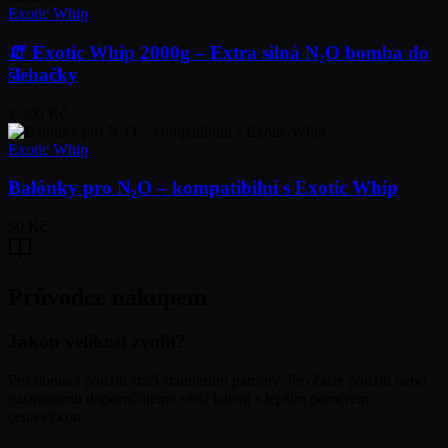
Exotic Whip
🧯 Exotic Whip 2000g – Extra silná N₂O bomba do
šlehačky
2 500 Kč
Exotic Whip
Balónky pro N₂O – kompatibilní s Exotic Whip
50 Kč
Průvodce nákupem
Jakou velikost zvolit?
Pro domácí použití stačí standardní patrony. Pro časté použití nebo
gastronomii doporučujeme větší balení s lepším poměrem
cena/výkon.