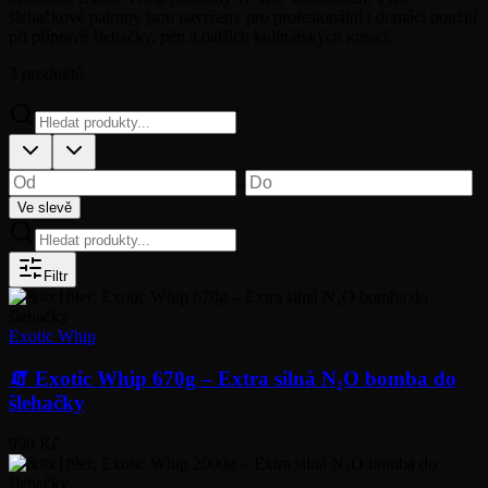
šlehačkové patrony jsou navrženy pro profesionální i domácí použití
při přípravě šlehačky, pěn a dalších kulinářských kreací.
3
produktů
–
Ve slevě
Filtr
Exotic Whip
🧯 Exotic Whip 670g – Extra silná N₂O bomba do
šlehačky
999 Kč