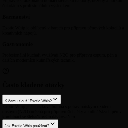
Připravte si dokonalou domácí šlehačku na dorty, dezerty a horkou
čokoládu s profesionálním výsledkem.
Barmanství
Exotic Whip je oblíbený v barech pro přípravu pěnových koktejlů a
kreativních nápojů.
Gastronomie
Profesionální kuchaři využívají N2O pro přípravu espum, pěn a
dalších moderních kulinářských technik.
Často kladené otázky
K čemu slouží Exotic Whip?
Exotic Whip je šlehačková bomba s potravinářským oxidem
dusným (N2O) určená pro přípravu šlehačky a kulinářských pěn v
kombinaci se šlehačkovým dávkovačem.
Jak Exotic Whip používat?