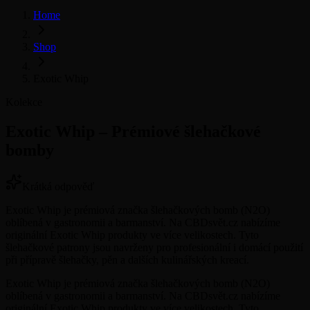
Home
Shop
Exotic Whip
Kolekce
Exotic Whip – Prémiové šlehačkové
bomby
Krátká odpověď
Exotic Whip je prémiová značka šlehačkových bomb (N2O)
oblíbená v gastronomii a barmanství. Na CBDsvět.cz nabízíme
originální Exotic Whip produkty ve více velikostech. Tyto
šlehačkové patrony jsou navrženy pro profesionální i domácí použití
při přípravě šlehačky, pěn a dalších kulinářských kreací.
Exotic Whip je prémiová značka šlehačkových bomb (N2O)
oblíbená v gastronomii a barmanství. Na CBDsvět.cz nabízíme
originální Exotic Whip produkty ve více velikostech. Tyto