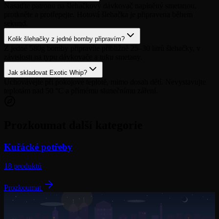
Nasaďte patronu na šlehačkový dávkovač naplněný smetanou,
protkněte a protřepejte. Hotová šlehačka je připravena během
sekund.
Kolik šlehačky z jedné bomby připravím?
Z jedné 580g bomby připravíte přibližně 25–30 litrů šlehačky, v
závislosti na typu dávkovače a tuku smetany.
Jak skladovat Exotic Whip?
Uchovávejte při pokojové teplotě, mimo dosah dětí. Nevystavujte
teplotám nad 50 °C a přímému slunečnímu záření.
Prozkoumat další kategorie
Kuřácké potřeby
18
produktů
Prozkoumat