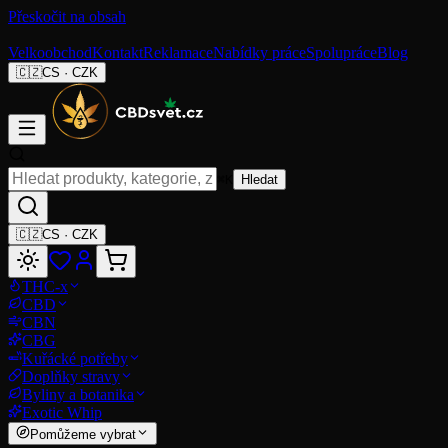
Přeskočit na obsah
Velkoobchod
Kontakt
Reklamace
Nabídky práce
Spolupráce
Blog
🇨🇿
CS
·
CZK
⌘K
Hledat
🇨🇿
CS
·
CZK
THC-x
CBD
CBN
CBG
Kuřácké potřeby
Doplňky stravy
Byliny a botanika
Exotic Whip
Pomůžeme vybrat