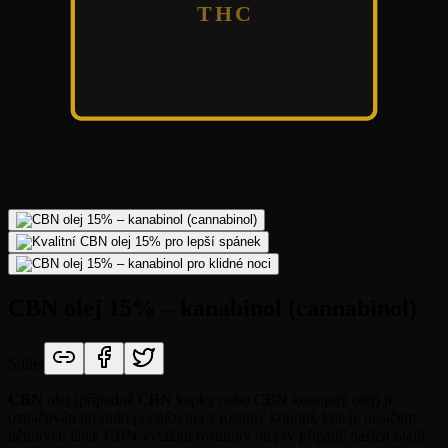
THC
CBN olej 15% – kanabinol (cannabinol)
Sdílet
CBN
olej (případně CBN kapky nebo CBN konopný olej) je
označován produkt pocházející z rostliny konopí, kde je nosičem
účinných látek CBN výtažku rostlinný olej (v případě našich olejů