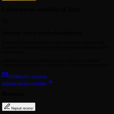
Laboratorní certifikát (COA)
Nezávislý rozbor obsahu kanabinoidů
Každá šarže našich produktů prochází kontrolou v akreditované
laboratoři. Certifikát potvrzuje skutečný obsah kanabinoidů, čistotu
a bezpečnost.
Aktuální laboratorní certifikát této šarže pošleme na vyžádání.
Napište nám číslo šarže z obalu produktu a obratem dostanete PDF.
Vyžádat COA e-mailem
Zobrazit všechny certifikáty
Recenze
Napsat recenzi