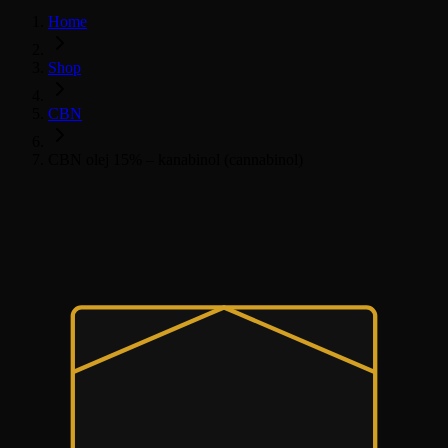
Home
Shop
CBN
CBN olej 15% – kanabinol (cannabinol)
CBN