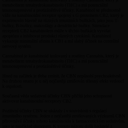
metabolitem tetrahydrokanabinolu (THC) a má potenciální
imunosupresivní a protizánětlivé účinky. Kanabinol se přednostně
váže na kanabinoidní receptor spojený s G-proteinem CB2, který je
exprimován hlavně na různých imunitních buňkách, jako jsou T-
buňky, B-buňky, makrofágy a dendritické buňky. Stimulace
receptorů CB2 kanabinolem může v těchto buňkách vyvolat
apoptózu a inhibovat produkci různých cytokinů. Kanabinol
vykazuje minimální afinitu k CB1 a má slabý účinek na centrální
nervový systém.
Cannabinol je kanabinoid izolovaný z rostliny Cannabis, který je
metabolitem tetrahydrokanabinolu (THC) a má potenciální
imunosupresivní a protizánětlivé účinky.
Hned na začátek je třeba zmínit, že CBN nepůsobí psychoaktivně.
Na druhou stranu je u něj nejčastěji zmiňován tělesný efekt vedoucí
k ospalosti.
Současná věda sedativní účinky CBN přičítá jeho schopnosti
aktivovat kanabinoidní receptory CB2.
Pozitivní účinky CBN se ukázaly i v souvislosti s regulací
imunitního systému. Jeden z nejčastěji zmiňovaných výzkumů CBN
přirovnává účinky tohoto kanabinoidu k farmaceutickým sedativům,
jako je například diazepam. K tomuto názoru došli badatelé z