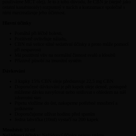
používáme MCT olej). Je to z toho důvodu, že CBN je (stejně jako
ostatní kanabinoidy) rozpustný v tucích a konzumace společně s
nimi maximalizuje jeho účinnost.
Hlavní účinky
Pomáhá při léčbě bolesti,
Pozitivně ovlivňuje náladu,
CBN má velice silné sedativní účinky a proto může pomocí
při nespavosti
Má pozitivní vliv na normální činnost svalů a kloubů
Příznivě působí na imunitní systém
Dávkování
3 kapky 15% CBN oleje představuje 22,5 mg CBN
Doporučené dávkování je pět kapek oleje denně, postupně
můžeme dávku navyšovat nebo snižovat s ohledem na náš
zdravotní stav
Pipetu vložíme do úst, nakapeme potřebné množství a
polkneme
Doporučujeme užívat hodinu před spaním
Jedna lahvička (10ml) vystačí na 200 kapek
Množství:
10 ml
Nežádoucí účinky:
Nežádoucí účinky nejsou známe