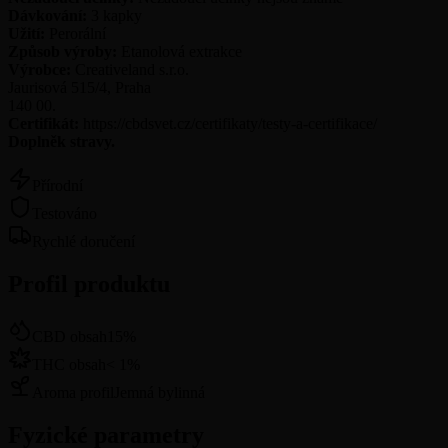
Dávkování:
3
kapky
Užití:
Perorální
Způsob výroby:
Etanolová extrakce
Výrobce:
Creativeland s.r.o.
Jaurisová 515/4, Praha
140 00.
Certifikát:
https://cbdsvet.cz/certifikaty/testy-a-certifikace/
Doplněk stravy.
Přírodní
Testováno
Rychlé doručení
Profil produktu
CBD obsah
15
%
THC obsah
<
1
%
Aroma profil
Jemná bylinná
Fyzické parametry