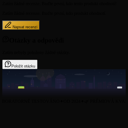
Zatím žádné recenze. Buďte první, kdo tento produkt ohodnotí!
Zatím žádné recenze. Buďte první, kdo produkt ohodnotí.
Napsat recenzi
Otázky a odpovědi
Zatím nebyly položeny žádné otázky.
Položit otázku
ORATORNĚ TESTOVÁNO
✦
OD 2024
✦
🌿 PRÉMIOVÁ KVALIT