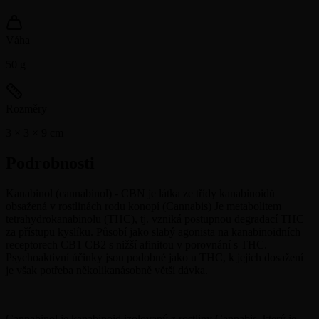
Váha
50
g
Rozměry
3 × 3 × 9
cm
Podrobnosti
Kanabinol (cannabinol) - CBN je látka ze třídy kanabinoidů
obsažená v rostlinách rodu konopí (Cannabis) Je metabolitem
tetrahydrokanabinolu (THC), tj. vzniká postupnou degradací THC
za přístupu kyslíku. Působí jako slabý agonista na kanabinoidních
receptorech CB1 CB2 s nižší afinitou v porovnání s THC.
Psychoaktivní účinky jsou podobné jako u THC, k jejich dosažení
je však potřeba několikanásobně větší dávka.
Cannabinol je kanabinoid izolovaný z rostliny Cannabis, který je