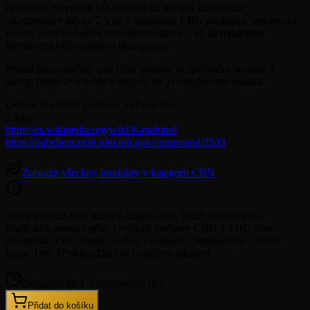
laboratoře SteepHill během testů na myších subjektech:
„Konzumace dávky 2,5 až 5 miligramů CBN poskytuje sedativní a
tělesně relaxační efekt rovnající se dávce 5 až 10 miligramů
farmaceutického sedativa diazepamu.
Pokud jsou všechny tyto látky podány ve správném poměru a
dávce, jedná se o velmi efektivní lék pro podpoření spánku.
Účinek je aktivní po dobu 5 až 6 hodin.
Zdroj:
https://cs.wikipedia.org/wiki/Kanabinol
https://pubchem.ncbi.nlm.nih.gov/compound/2543
Zobrazit všechny produkty v kategorii CBN
Tento produkt není určen k diagnostice, léčbě ani prevenci
jakéhokoli onemocnění. Uvedené hodnoty CBD a THC jsou
orientační. THC obsah je vždy v souladu s legislativou ČR/EU
(max. 1%). Před použitím se poraďte s lékařem.
Doručení do 1-3 pracovních dnů
Přidat do košíku