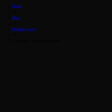
Home
Shop
Doplňky stravy
Cordyceps – housenice čínská
Všechny doplňky stravy