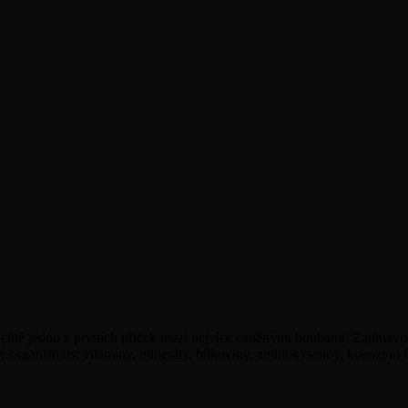
icíně jednu z prvních příček mezi nejvíce ceněnými houbami. Zajímavo
ký organismus: vitamíny, minerály, bílkoviny, aminokyseliny, koenzym 