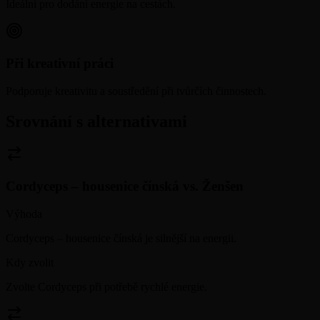
Ideální pro dodání energie na cestách.
Při kreativní práci
Podporuje kreativitu a soustředění při tvůrčích činnostech.
Srovnání s alternativami
Cordyceps – housenice čínská
vs.
Ženšen
Výhoda
Cordyceps – housenice čínská je silnější na energii.
Kdy zvolit
Zvolte Cordyceps při potřebě rychlé energie.