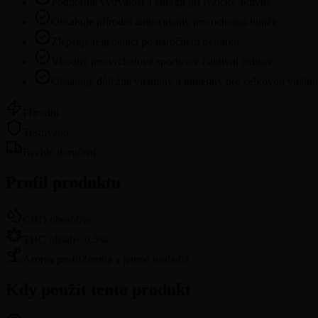
Podporuje vytrvalost a energii při fyzické aktivitě.
Obsahuje přírodní antioxidanty pro ochranu buněk.
Zlepšuje regeneraci po náročném tréninku.
Vhodný pro vrcholové sportovce i aktivní jedince.
Obsahuje důležité vitamíny a minerály pro celkovou vitalitu
Přírodní
Testováno
Rychlé doručení
Profil produktu
CBD obsah
0
%
THC obsah
<
0.5
%
Aroma profil
Zemitá a jemně nasládlá
Kdy použít tento produkt