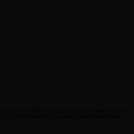
stí je, že v rámci čínské medicíny má Cordyceps podobné využití jako
Q10. Pro obsah těchto látek je tato houba velmi oblíbená zejména