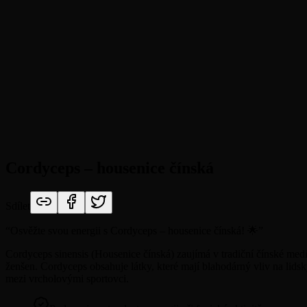
Cordyceps – housenice čínská
Sdílet
“
Osvěžte svou energii s Cordyceps – housenice čínská! 🌟
”
Cordyceps sinensis (Housenice čínská) zaujímá v tradiční čínské med
ženšen. Cordyceps obsahuje látky, které mají blahodárný vliv na lids
mezi vrcholovými sportovci.