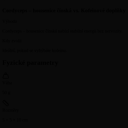
Cordyceps – housenice čínská
vs.
Kofeinové doplňky
Výhoda
Cordyceps – housenice čínská nabízí stabilní energii bez nervozity.
Kdy zvolit
Ideální, pokud se vyhýbáte kofeinu.
Fyzické parametry
Váha
50
g
Rozměry
5 × 5 × 10
cm