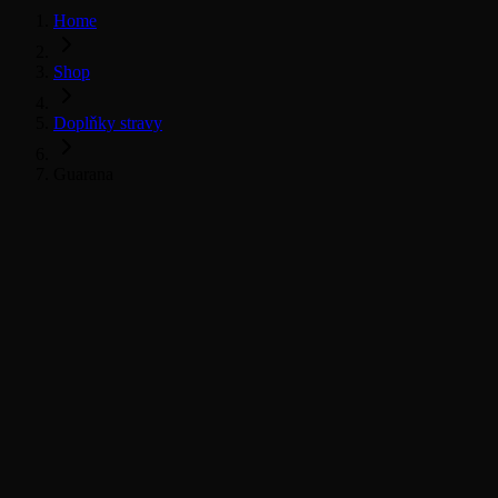
Home
Shop
Doplňky stravy
Guarana
Všechny doplňky stravy