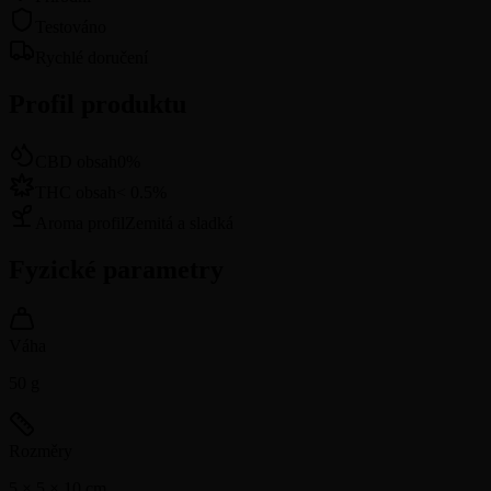
Testováno
Rychlé doručení
Profil produktu
CBD obsah
0
%
THC obsah
<
0.5
%
Aroma profil
Zemitá a sladká
Fyzické parametry
Váha
50
g
Rozměry
5 × 5 × 10
cm