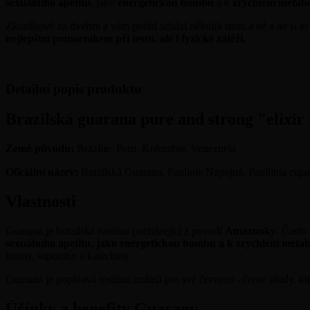
sexuálního apetitu
, jako
energetickou bombu
a k
zrychlení metab
Zkouškové za dveřmi a vám pořád schází několik stran a né a né si t
nejlepším pomocníkem při testu, ale i fyzické zátěži.
Detailní popis produktu
Brazilská guarana pure and strong "elixír 
Země původu:
Brazílie, Peru, Kolumbie, Venezuela
Oficiální název:
Brazilská Guarana, Paulinie Nápojná, Paullinia cupan
Vlastnosti
Guarana je brazilská rostlina pocházející z povodí
Amazonky
. Často 
sexuálního apetitu, jako energetickou bombu a k zrychlení meta
taniny, saponiny a katechiny.
Guarana je popínavá rostlina známá pro své červeno - černé plody, kte
Účinky a benefity Guarany