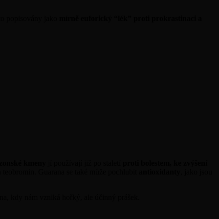
sto popisovány jako
mírně euforický “lék” proti prokrastinaci a
onské kmeny
jí používají již po staletí
proti bolestem, ke zvýšení
n a teobromin. Guarana se také může pochlubit
antioxidanty
, jako jsou
mena, kdy nám vzniká hořký, ale účinný prášek.