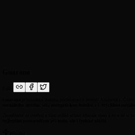
Guarana
Sdílet
Guarana
je brazilská rostlina pocházející z povodí Amazonky. Často s
sexuálního apetitu
, jako
energetickou bombu
a k
zrychlení metab
Zkouškové za dveřmi a vám pořád schází několik stran a né a né si t
nejlepším pomocníkem při testu, ale i fyzické zátěži.
Přírodní