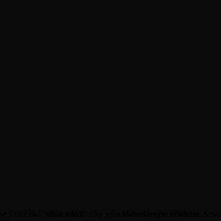
e jí také říká “
elixír mládí
” díky jejím
blahodárným účinkům
. Amaz