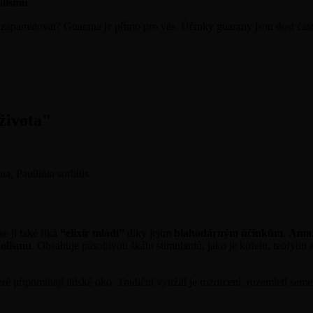
olismu
.
o zapamatovat? Guarana je přímo pro vás. Účinky guarany jsou dost ča
života"
a, Paullinia sorbilis
se jí také říká
“elixír mládí”
díky jejím
blahodárným účinkům
.
Amaz
bolismu
. Obsahuje působivou škálu stimulantů, jako je kofein, teofyli
ré připomínají lidské oko. Tradiční využití je rozdrcení, rozemletí se