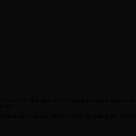
e jí také říká “
elixír mládí
” díky jejím
blahodárným účinkům
. Amaz
olismu
.
o zapamatovat? Guarana je přímo pro vás. Účinky guarany jsou dost ča