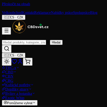
Přeskočit na obsah
Velkoobchod
Kontakt
Reklamace
Nabídky práce
Spolupráce
Blog
🇨🇿
CS
·
CZK
⌘K
Hledat
🇨🇿
CS
·
CZK
THC-x
CBD
CBN
CBG
Kuřácké potřeby
Doplňky stravy
Byliny a botanika
Exotic Whip
Pomůžeme vybrat