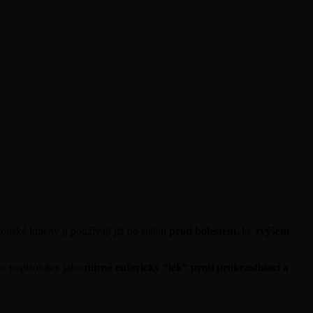
onské kmeny jí používají již po staletí
proti bolestem
, ke
zvýšení
sto popisovány jako
mírně euforický “lék” proti prokrastinaci a