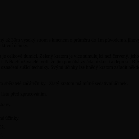
elený až 30m vysoký strom s kmenem o průměru do 1m původem z jihov
aktivní účinky.
je celkově tlumící. Zelený kratom je více stimulující než červený, jeho 
. Někteří uživatelé tvrdí, že jim pomáhá zvládat úzkosti a deprese. Bíl
 označení sušící techniky. Svými účinky lze hnědý kratom zařadit někde 
o sběratelé začátečniky. Zlatý kratom má mírně sedativní účinek.
 listu před zpracováním.
travy.
né účinky.
áž.
ť.