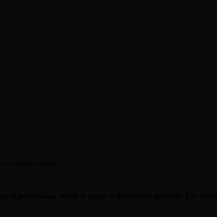
pů v každém balení!
”
 či potravinou. Jedná se pouze o sběratelský předmět. EN: Accordi