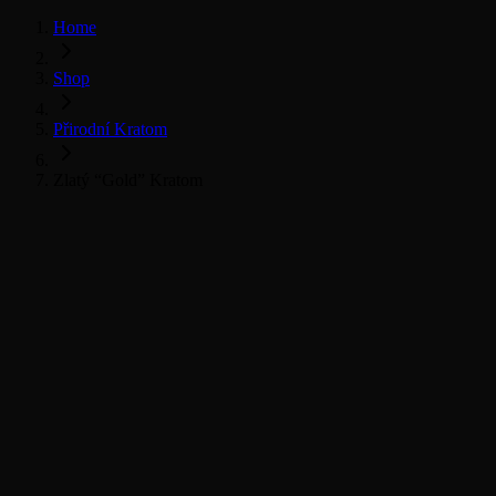
Home
Shop
Přirodní Kratom
Zlatý “Gold” Kratom
Přirodní Kratom