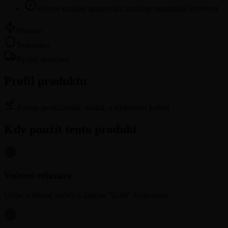
Vysoce kvalitní zpracování zaručuje maximální čerstvost.
Přírodní
Testováno
Rychlé doručení
Profil produktu
Aroma profil
Zemitá, sladká, s nádechem koření
Kdy použít tento produkt
Večerní relaxace
Užijte si klidné večery s Zlatým “Gold” Kratomem.