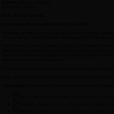
Kratom
(Mitragyna speciosa)
Sušené listí v prášku
Zlatý „GOLD“ Kratom
Nevíte, který druh kratomu vyhovuje právě vám?
Mitragyna speciosa (obecně známý jako kratom) je tropický, stález
Guinea), kde jej v tradiční medicíně využívají pro své léčivé a psycho
Obecně řečeno, je červený kratom uklidňující, dobře potlačuje bolest a 
oblíbený mezi sportovci a lidmi vykonávajícími fyzicky náročnou práci
Hnědý a Zlatý kratom neoznačuje barvu žilnatiny, ale spíše se jedná o
druhu kratomu zažijete lehkou euforii.
Zlatý kratom je kratom s mírně sedativním účinkem a tak je vhodný pr
Pozn.: zmiňované barevné varianty kratomu vychází z barvy žilnatiny
Upozornění:
Produkt není schválen jako potravina ani jako doplněk s
Zlatý “Gold” Kratom má jedinečnou žlutou barvu a vyváže
Dostupný v balení 25g, 50g a 100g, vyberte si ideální gram
Jemně mletý prášek pro snadnou přípravu a vyváženou chu