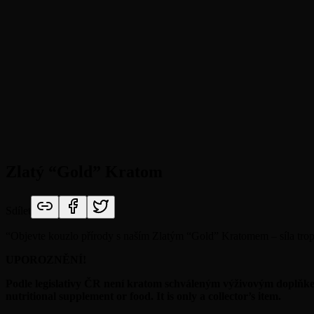
Zlatý “Gold” Kratom
Sdílet
“
Objevte kouzlo přírody s naším Zlatým “Gold” Kratomem – síla tro
UPOROZNĚNÍ!
Podle legislativy ČR není kratom schváleným výživovým doplňkem,
nutritional supplement or food. It is only a collector’s item.