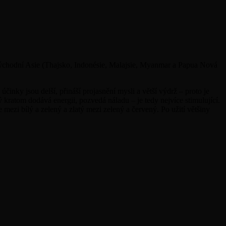
ýchodní Asie (Thajsko, Indonésie, Malajsie, Myanmar a Papua Nová
účinky jsou delší, přináší projasnění mysli a větší výdrž – proto je
ý kratom dodává energii, pozvedá náladu – je tedy nejvíce stimulující.
mezi bílý a zelený a zlatý mezi zelený a červený. Po užití většiny