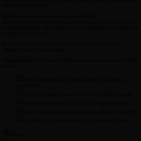
zažijete lehkou euforii.
Žlutý kratom je druh kratomu s nejvýraznějším
sedativně/stimulačním (kolísajícím) efektem, a proto je vhodný pro
pokročilé sběratele. Žlutý kratom má silný kolisávý mezí sedativním
a stimulačním účinkem.
Pozn.: zmiňované barevné varianty kratomu vychází z barvy
žilnatiny listu před zpracováním.
Upozornění:
Produkt není schválen jako potravina ani jako doplněk
stravy.
Žlutý kratom přináší vyvážené účinky pro pohodu a
soustředění.
Pochází z Thajska, známého svými kvalitními kratomy.
Dostupný ve variantách 25g, 50g a 100g pro každého.
Jemně mletý prášek zaručuje snadnou přípravu a použití.
Čerstvé listy zpracované šetrně pro zachování kvality.
Přírodní