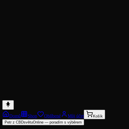
CBD
Chomutov
CBD
České Budějovice
CBD
Hradec Králové
CBD
Mladá Boleslav
Regiony
Přehled regionů ČR
Ověřeno zákazníky
Heureka.cz · 4,8/5
Domů
Shop
Oblíbené
Můj účet
Košík
Petr z CBDsvětu
Online — poradím s výběrem