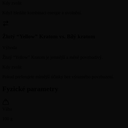
Kdy zvolit
Když hledáte kombinaci energie a uvolnění.
Žlutý “Yellow” Kratom
vs.
Bílý kratom
Výhoda
Žlutý “Yellow” Kratom je jemnější a méně povzbudivý.
Kdy zvolit
Pokud preferujete mírnější účinky bez výrazného povzbuzení.
Fyzické parametry
Váha
100
g