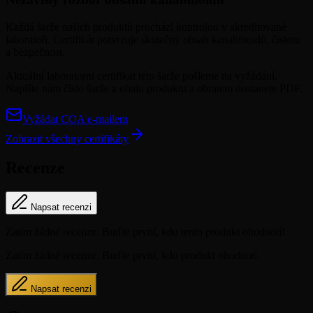
Každá šarže našich produktů prochází kontrolou v akreditované
laboratoři. Certifikát potvrzuje skutečný obsah kanabinoidů, čistotu
a bezpečnost.
Aktuální laboratorní certifikát této šarže pošleme na vyžádání.
Napište nám číslo šarže z obalu produktu a obratem dostanete PDF.
Vyžádat COA e-mailem
Zobrazit všechny certifikáty
Recenze
Napsat recenzi
Zatím žádné recenze. Buďte první, kdo tento produkt ohodnotí!
Zatím žádné recenze. Buďte první, kdo produkt ohodnotí.
Napsat recenzi