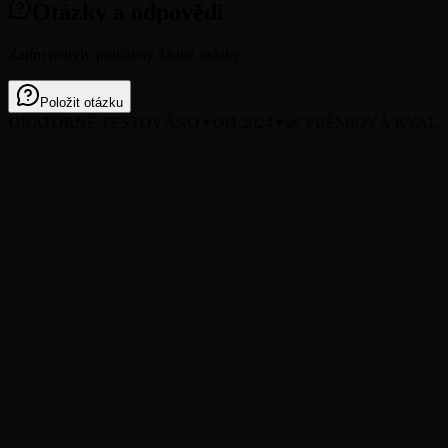
Otázky a odpovědi
Zatím nebyly položeny žádné otázky.
Položit otázku
ORATORNĚ TESTOVÁNO
✦
OD 2024
✦
🌿 PRÉMIOVÁ KVALIT
Všechny produkty
O nás
Blog
Certifikáty (COA)