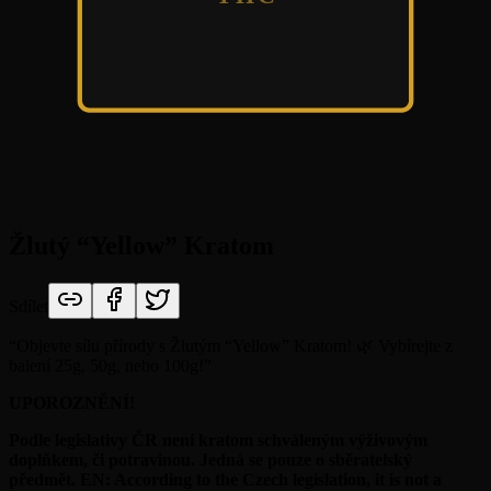
Žlutý “Yellow” Kratom
Sdílet
“
Objevte sílu přírody s Žlutým “Yellow” Kratom! 🌿 Vybírejte z
balení 25g, 50g, nebo 100g!
”
UPOROZNĚNÍ!
Podle legislativy ČR není kratom schváleným výživovým
doplňkem, či potravinou. Jedná se pouze o sběratelský
předmět. EN: According to the Czech legislation, it is not a