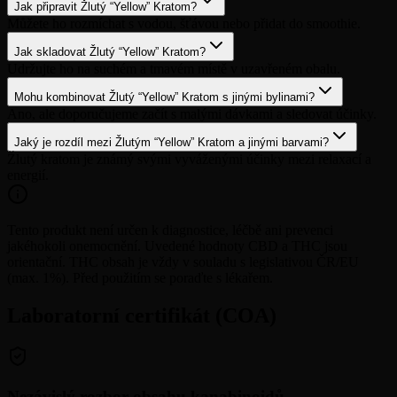
Jak připravit Žlutý “Yellow” Kratom?
Můžete ho rozmíchat s vodou, šťávou nebo přidat do smoothie.
Jak skladovat Žlutý “Yellow” Kratom?
Udržujte ho na suchém a tmavém místě v uzavřeném obalu.
Mohu kombinovat Žlutý “Yellow” Kratom s jinými bylinami?
Ano, ale doporučujeme začít s malými dávkami a sledovat účinky.
Jaký je rozdíl mezi Žlutým “Yellow” Kratom a jinými barvami?
Žlutý kratom je známý svými vyváženými účinky mezi relaxací a
energií.
Tento produkt není určen k diagnostice, léčbě ani prevenci
jakéhokoli onemocnění. Uvedené hodnoty CBD a THC jsou
orientační. THC obsah je vždy v souladu s legislativou ČR/EU
(max. 1%). Před použitím se poraďte s lékařem.
Laboratorní certifikát (COA)
Nezávislý rozbor obsahu kanabinoidů