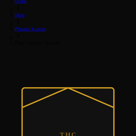
Home
Shop
Přirodní Kratom
Žlutý “Yellow” Kratom
Přirodní Kratom
THC