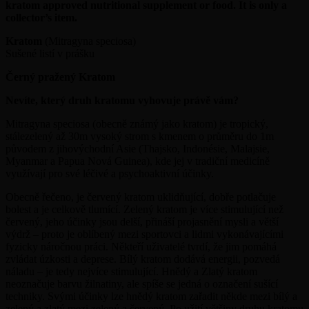
kratom approved nutritional supplement or food. It is only a
collector’s item.
Kratom
(Mitragyna speciosa)
Sušené listí v prášku
Černý pražený Kratom
Nevíte, který druh kratomu vyhovuje právě vám?
Mitragyna speciosa (obecně známý jako kratom) je tropický,
stálezelený až 30m vysoký strom s kmenem o průměru do 1m
původem z jihovýchodní Asie (Thajsko, Indonésie, Malajsie,
Myanmar a Papua Nová Guinea), kde jej v tradiční medicíně
využívají pro své léčivé a psychoaktivní účinky.
Obecně řečeno, je červený kratom uklidňující, dobře potlačuje
bolest a je celkově tlumící. Zelený kratom je více stimulující než
červený, jeho účinky jsou delší, přináší projasnění mysli a větší
výdrž – proto je oblíbený mezi sportovci a lidmi vykonávajícími
fyzicky náročnou práci. Někteří uživatelé tvrdí, že jim pomáhá
zvládat úzkosti a deprese. Bílý kratom dodává energii, pozvedá
náladu – je tedy nejvíce stimulující. Hnědý a Zlatý kratom
neoznačuje barvu žilnatiny, ale spíše se jedná o označení sušící
techniky. Svými účinky lze hnědý kratom zařadit někde mezi bílý a
zelený a zlatý mezi zelený a červený. Po užití většiny druhu kratomu