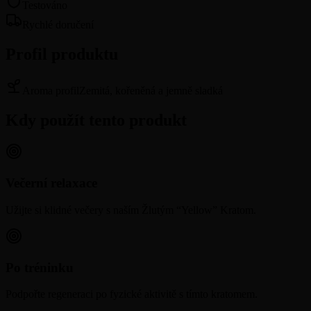
Testováno
Rychlé doručení
Profil produktu
Aroma profil
Zemitá, kořeněná a jemně sladká
Kdy použít tento produkt
Večerní relaxace
Užijte si klidné večery s naším Žlutým “Yellow” Kratom.
Po tréninku
Podpořte regeneraci po fyzické aktivitě s tímto kratomem.