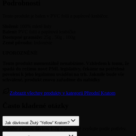
Podrobnosti
Tento produkt je balen v PVC folii a papírové krabičce.
Složení:
100% mleté listy
Balení:
PVC folii a papírová krabička
Dostupné gramáže:
25g , 50g , 100g
Země původu:
Indonésie
UPOROZNĚNÍ!
Tento produkt momentálně nenabízíme. Vzhledem k tomu, že
spadá do režimu nové PML legislativy, čekáme na potřebná
povolení k jeho legálnímu uvádění na trh. Jakmile bude vše
schválené, produkt znovu zařadíme do nabídky
Zobrazit všechny produkty v kategorii Přirodní Kratom
Často kladené otázky
Jak dávkovat Žlutý “Yellow” Kratom?
Začněte s malou dávkou 1-2g a postupně zvyšujte podle potřeby.