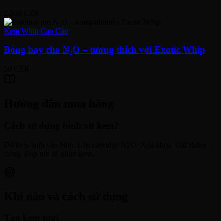
2.500 CZK
Kem Whip Cao Cấp
Bóng bay cho N₂O – tương thích với Exotic Whip
50 CZK
Hướng dẫn mua hàng
Cách sử dụng bình xịt kem?
Đổ kem lạnh vào bình. Lắp cartridge N2O. Xoá khoá. Giữ thẳng
đứng. Bóp nút để phun kem.
Khi nào và cách sử dụng
Tạo kem tươi