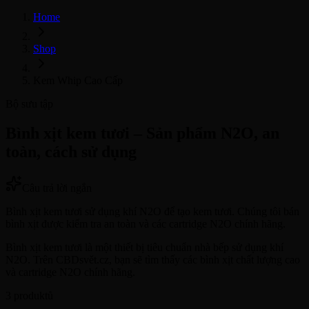
Home
Shop
Kem Whip Cao Cấp
Bộ sưu tập
Bình xịt kem tươi – Sản phẩm N2O, an
toàn, cách sử dụng
Câu trả lời ngắn
Bình xịt kem tươi sử dụng khí N2O để tạo kem tươi. Chúng tôi bán
bình xịt được kiểm tra an toàn và các cartridge N2O chính hãng.
Bình xịt kem tươi là một thiết bị tiêu chuẩn nhà bếp sử dụng khí
N2O. Trên CBDsvět.cz, bạn sẽ tìm thấy các bình xịt chất lượng cao
và cartridge N2O chính hãng.
3
produktů