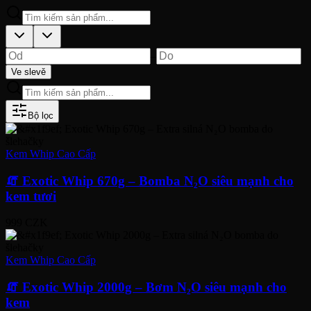
–
Ve slevě
Bộ lọc
Kem Whip Cao Cấp
🧯 Exotic Whip 670g – Bomba N₂O siêu mạnh cho
kem tươi
999 CZK
Kem Whip Cao Cấp
🧯 Exotic Whip 2000g – Bơm N₂O siêu mạnh cho
kem