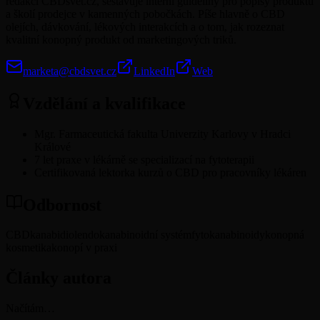
redakci CBDsvět.cz, sestavuje interní guideliny pro popisy produktů
a školí prodejce v kamenných pobočkách. Píše hlavně o CBD
olejích, dávkování, lékových interakcích a o tom, jak rozeznat
kvalitní konopný produkt od marketingových triků.
marketa@cbdsvet.cz
LinkedIn
Web
Vzdělání a kvalifikace
Mgr. Farmaceutická fakulta Univerzity Karlovy v Hradci
Králové
7 let praxe v lékárně se specializací na fytoterapii
Certifikovaná lektorka kurzů o CBD pro pracovníky lékáren
Odbornost
CBD
kanabidiol
endokanabinoidní systém
fytokanabinoidy
konopná
kosmetika
konopí v praxi
Články autora
Načítám…