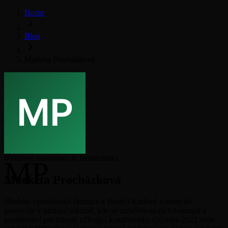
Home
Blog
Markéta Procházková
Hlavní redaktorka & farmaceutka
MP
Markéta Procházková
Markéta vystudovala farmacii v Hradci Králové a sedm let
pracovala v pražské lékárně, kde se zaměřovala na fytoterapii a
poradenství pro klienty užívající kanabinoidy. Od roku 2022 vede