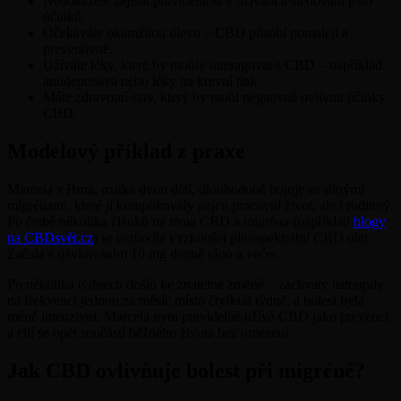
Nedokážete zajistit pravidelnost v užívání a sledování jeho
účinků.
Očekáváte okamžitou úlevu – CBD působí pomaleji a
preventivně.
Užíváte léky, které by mohly interagovat s CBD – například
antidepresiva nebo léky na krevní tlak.
Máte zdravotní stav, který by mohl negativně ovlivnit účinky
CBD.
Modelový příklad z praxe
Marcela z Brna, matka dvou dětí, dlouhodobě bojuje se silnými
migrénami, které jí komplikovaly nejen pracovní život, ale i rodinný.
Po četbě několika článků na téma CBD a migréna (například
blogy
na CBDsvět.cz
) se rozhodla vyzkoušet plnospektrální CBD olej.
Začala s dávkováním 10 mg denně ráno a večer.
Po několika týdnech došlo ke znatelné změně – záchvaty ustoupily
na frekvenci jednou za měsíc místo čtyřkrát týdně, a bolest byla
méně intenzivní. Marcela nyní pravidelně užívá CBD jako prevenci
a cítí se opět součástí běžného života bez omezení.
Jak CBD ovlivňuje bolest při migréně?