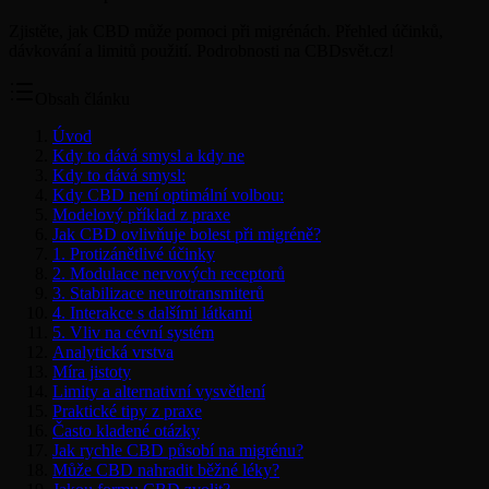
Zjistěte, jak CBD může pomoci při migrénách. Přehled účinků,
dávkování a limitů použití. Podrobnosti na CBDsvět.cz!
Obsah článku
Úvod
Kdy to dává smysl a kdy ne
Kdy to dává smysl:
Kdy CBD není optimální volbou:
Modelový příklad z praxe
Jak CBD ovlivňuje bolest při migréně?
1. Protizánětlivé účinky
2. Modulace nervových receptorů
3. Stabilizace neurotransmiterů
4. Interakce s dalšími látkami
5. Vliv na cévní systém
Analytická vrstva
Míra jistoty
Limity a alternativní vysvětlení
Praktické tipy z praxe
Často kladené otázky
Jak rychle CBD působí na migrénu?
Může CBD nahradit běžné léky?