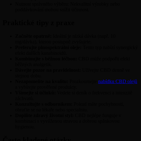
Nutnost správného výběru: Nekvalitní výrobky nebo
poddávkování mohou snížit účinnost.
Praktické tipy z praxe
Začněte opatrně:
Ideální je nízká dávka (např. 10
mg/dávka), kterou postupně zvyšujete.
Preferujte plnospektrální oleje:
Tento typ nabízí synergický
efekt dalších kanabinoidů.
Kombinujte s běžnou léčbou:
CBD může podpořit efekt
běžných analgetik.
Dávejte pozor na pravidelnost:
Užívejte CBD denně ve
stejnou dobu.
Nezapomeňte na kvalitu:
Prozkoumejte
nabídku CBD olejů
a vybírejte prověřené produkty.
Všímejte si účinků:
Vedete si deník o frekvenci a intenzitě
záchvatů.
Konzultujte s odborníkem:
Pokud máte pochybnosti,
obraťte se na lékaře nebo specialistu.
Doplňte zdravý životní styl:
CBD nejlépe funguje v
kombinaci s vyváženou stravou a dobrou spánkovou
hygienou.
Často kladené otázky