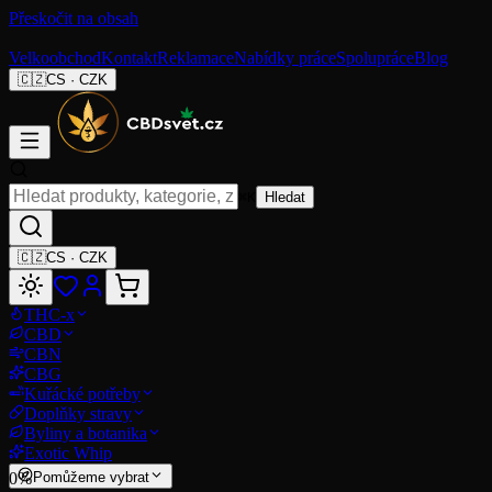
Přeskočit na obsah
Velkoobchod
Kontakt
Reklamace
Nabídky práce
Spolupráce
Blog
🇨🇿
CS
·
CZK
⌘K
Hledat
🇨🇿
CS
·
CZK
THC-x
CBD
CBN
CBG
Kuřácké potřeby
Doplňky stravy
Byliny a botanika
Exotic Whip
0
%
Pomůžeme vybrat