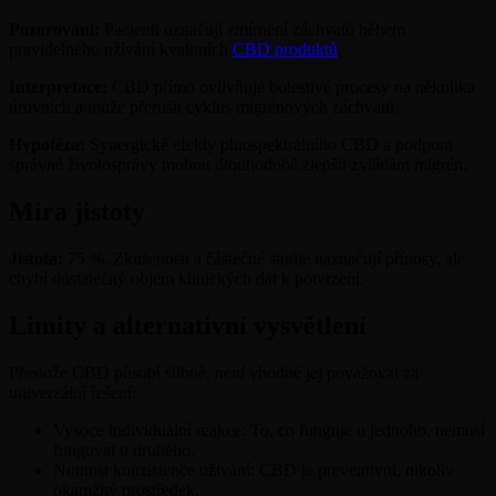
Pozorování:
Pacienti označují zmírnění záchvatů během
pravidelného užívání kvalitních
CBD produktů
.
Interpretace:
CBD přímo ovlivňuje bolestivé procesy na několika
úrovních a může přerušit cyklus migrénových záchvatů.
Hypotéza:
Synergické efekty plnospektrálního CBD a podpora
správné životosprávy mohou dlouhodobě zlepšit zvládání migrén.
Míra jistoty
Jistota:
75 %. Zkušenosti a částečné studie naznačují přínosy, ale
chybí dostatečný objem klinických dat k potvrzení.
Limity a alternativní vysvětlení
Přestože CBD působí slibně, není vhodné jej považovat za
univerzální řešení:
Vysoce individuální reakce: To, co funguje u jednoho, nemusí
fungovat u druhého.
Nutnost konzistence užívání: CBD je preventivní, nikoliv
okamžitý prostředek.