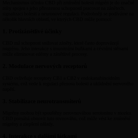
Mechanismus účinku CBD při zmírnění bolesti migrén je do značné
míry spojen s jeho přirozenou schopností pracovat na zánětech,
signalizaci bolesti a neuronové regulaci. Podrobněji se podíváme na
několik hlavních oblastí, ve kterých CBD může pomoci:
1. Protizánětlivé účinky
CBD má schopnost snižovat záněty, které často doprovázejí
migrénu. Jeho interakce s imunitními buňkami a cévními stěnami
může eliminovat edémy a zánětlivé procesy.
2. Modulace nervových receptorů
CBD ovlivňuje receptory CB1 a CB2 v endokanabinoidním
systému, což vede k regulaci přenosu bolesti a uklidnění nervového
napětí.
3. Stabilizace neurotransmiterů
Migrény mohou být spouštěny nerovnováhou serotoninu v mozku.
CBD pomáhá obnovit tuto rovnováhu, což může vést ke zmírnění
migrény a zlepšení nálady.
4. Interakce s dalšími látkami