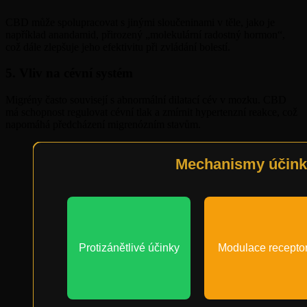
CBD může spolupracovat s jinými sloučeninami v těle, jako je
například anandamid, přirozený „molekulární radostný hormon“,
což dále zlepšuje jeho efektivitu při zvládání bolestí.
5. Vliv na cévní systém
Migrény často souvisejí s abnormální dilatací cév v mozku. CBD
má schopnost regulovat cévní tlak a zmírnit hypertenzní reakce, což
napomáhá předcházení migrenózním stavům.
Mechanismy účink
Protizánětlivé účinky
Modulace recepto