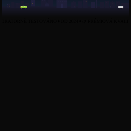
ATORNĚ TESTOVÁNO
✦
OD 2024
✦
🌿 PRÉMIOVÁ KVALITA
✦
Všechny produkty
O nás
Blog
Certifikáty (COA)
Obchodní podmínky