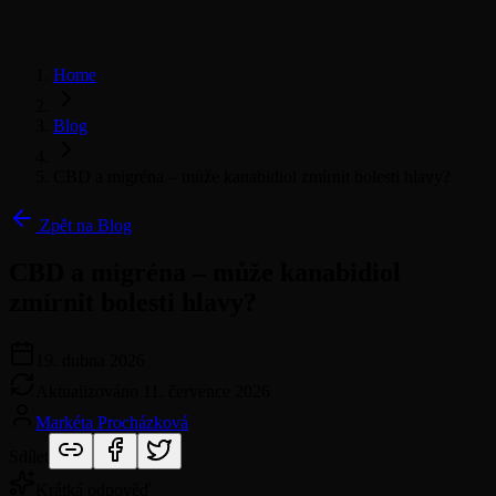
Home
Blog
CBD a migréna – může kanabidiol zmírnit bolesti hlavy?
Zpět na Blog
CBD a migréna – může kanabidiol
zmírnit bolesti hlavy?
19. dubna 2026
Aktualizováno
11. července 2026
Markéta Procházková
Sdílet
Krátká odpověď