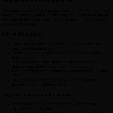
Než začnete zvažovat CBD jako prostředek ke zmírnění migrény, je
důležité pochopit, v jakých situacích může být účinné a kdy nikoliv.
Následuje přehled situací, kde CBD může přinést benefity, a kde je
jeho použití omezené.
Kdy to dává smysl:
Jste frustrováni neúčinností běžně používaných léků nebo
jejich nežádoucími účinky.
Hledáte dlouhodobé řešení na zmírnění frekvence a intenzity
bolestí hlavy.
Vaše migrény jsou často spouštěny stresem, hormonální
nerovnováhou nebo špatnými spánkovými návyky.
Chcete využít přírodní produkt bez psychoaktivních vlastností
THC.
Jste ochotni experimentovat s dávkováním a věnovat
pozornost svým reakcím na CBD.
Kdy CBD není optimální volbou:
Trpíte závažnými akutními migrénami, které vyžadují
farmaceutické intervenci.