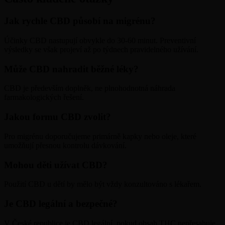
Jak rychle CBD působí na migrénu?
Účinky CBD nastupují obvykle do 30-60 minut. Preventivní
výsledky se však projeví až po týdnech pravidelného užívání.
Může CBD nahradit běžné léky?
CBD je především doplněk, ne plnohodnotná náhrada
farmakologických řešení.
Jakou formu CBD zvolit?
Pro migrénu doporučujeme primárně kapky nebo oleje, které
umožňují přesnou kontrolu dávkování.
Mohou děti užívat CBD?
Použití CBD u dětí by mělo být vždy konzultováno s lékařem.
Je CBD legální a bezpečné?
V České republice je CBD legální, pokud obsah THC nepřesahuje