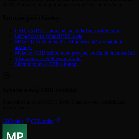
0,3 %. Před použitím doporučujeme poradit se s odborníkem.
Související články
CBD a ADHD – pomáhá kanabidiol se soustředěním?
Léčba bolesti s pomocí CBD oleje
Může CBD olej pomoci s léčbou příznaků revmatoidní
artritidy?
Může být CBD léčbou nebo prevencí srdečních onemocnění?
Více v rubrice: Wellness a užívání
Slovník pojmů o CBD a konopí
Vyberte si svůj CBD produkt
Plnospektrální oleje 5–30 %, květy i kapsle – vše s certifikátem
rozboru šarže.
CBD oleje
CBD květy