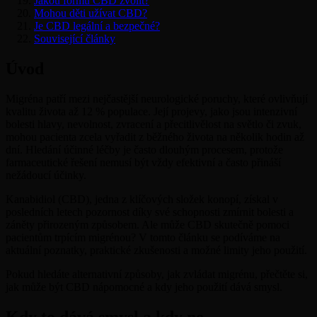
Jakou formu CBD zvolit?
Mohou děti užívat CBD?
Je CBD legální a bezpečné?
Související články
Úvod
Migréna patří mezi nejčastější neurologické poruchy, které ovlivňují
kvalitu života až 12 % populace. Její projevy, jako jsou intenzivní
bolesti hlavy, nevolnost, zvracení a přecitlivělost na světlo či zvuk,
mohou pacienta zcela vyřadit z běžného života na několik hodin až
dní. Hledání účinné léčby je často dlouhým procesem, protože
farmaceutické řešení nemusí být vždy efektivní a často přináší
nežádoucí účinky.
Kanabidiol (CBD), jedna z klíčových složek konopí, získal v
posledních letech pozornost díky své schopnosti zmírnit bolesti a
záněty přirozeným způsobem. Ale může CBD skutečně pomoci
pacientům trpícím migrénou? V tomto článku se podíváme na
aktuální poznatky, praktické zkušenosti a možné limity jeho použití.
Pokud hledáte alternativní způsoby, jak zvládat migrénu, přečtěte si,
jak může být CBD nápomocné a kdy jeho použití dává smysl.
Kdy to dává smysl a kdy ne