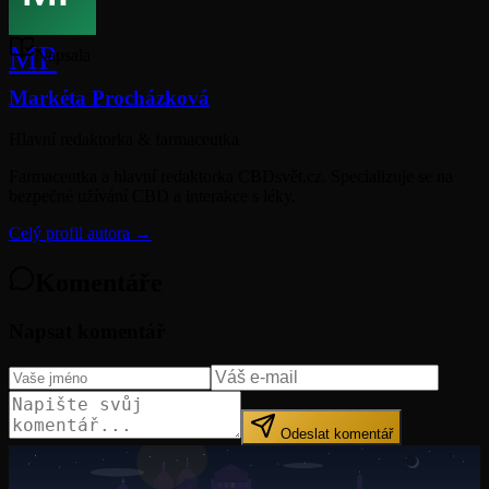
MP
Napsala
Markéta Procházková
Hlavní redaktorka & farmaceutka
Farmaceutka a hlavní redaktorka CBDsvět.cz. Specializuje se na
bezpečné užívání CBD a interakce s léky.
Celý profil autora →
Komentáře
Napsat komentář
Odeslat komentář