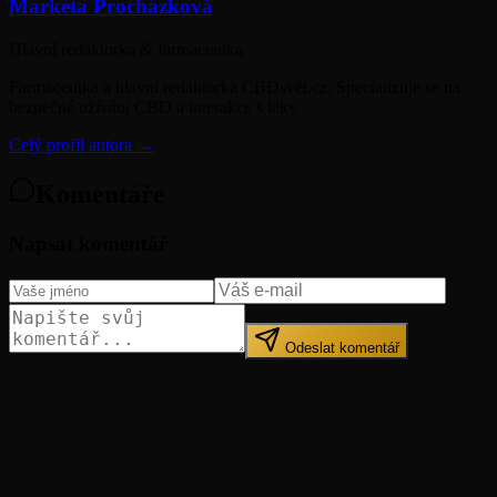
Markéta Procházková
Hlavní redaktorka & farmaceutka
Farmaceutka a hlavní redaktorka CBDsvět.cz. Specializuje se na
bezpečné užívání CBD a interakce s léky.
Celý profil autora →
Komentáře
Napsat komentář
Odeslat komentář