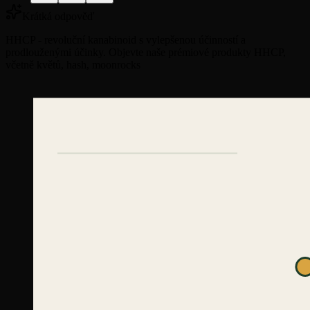
Krátká odpověď
HHCP - revoluční kanabinoid s vylepšenou účinností a
prodlouženými účinky. Objevte naše prémiové produkty HHCP,
včetně květů, hash, moonrocks