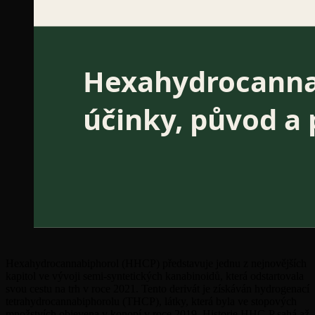
Hexahydrocannabiphorol (HHCP) představuje jednu z nejnovějších
kapitol ve vývoji semi-syntetických kanabinoidů, která odstartovala
svou cestu na trh v roce 2021. Tento derivát je získáván hydrogenací
tetrahydrocannabiphorolu (THCP), látky, která byla ve stopových
množstvích objevena v konopí v roce 2019. Historie HHC-P sahá až