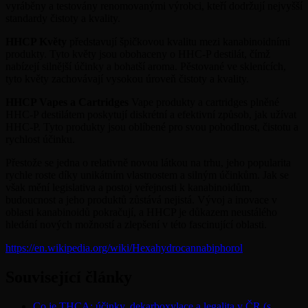
vyráběny a testovány renomovanými výrobci, kteří dodržují nejvyšší
standardy čistoty a kvality.
HHCP Květy
představují špičkovou kvalitu mezi kanabinoidními
produkty. Tyto květy jsou obohaceny o HHC-P destilát, čímž
nabízejí silnější účinky a bohatší aroma. Pěstované ve sklenících,
tyto květy zachovávají vysokou úroveň čistoty a kvality.
HHCP Vapes a Cartridges
Vape produkty a cartridges plněné
HHC-P destilátem poskytují diskrétní a efektivní způsob, jak užívat
HHC-P. Tyto produkty jsou oblíbené pro svou pohodlnost, čistotu a
rychlost účinku.
Přestože se jedna o relativně novou látkou na trhu, jeho popularita
rychle roste díky unikátním vlastnostem a silným účinkům. Jak se
však mění legislativa a postoj veřejnosti k kanabinoidům,
budoucnost a jeho produktů zůstává nejistá. Vývoj a inovace v
oblasti kanabinoidů pokračují, a HHCP je důkazem neustálého
hledání nových možností a zlepšení v této fascinující oblasti.
https://en.wikipedia.org/wiki/Hexahydrocannabiphorol
Související články
Co je THCA: účinky, dekarboxylace a legalita v ČR (s