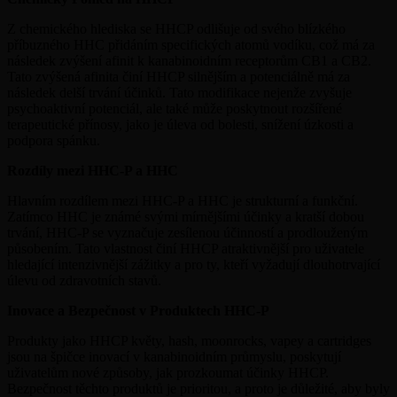
Z chemického hlediska se HHCP odlišuje od svého blízkého
příbuzného HHC přidáním specifických atomů vodíku, což má za
následek zvýšení afinit k kanabinoidním receptorům CB1 a CB2.
Tato zvýšená afinita činí HHCP silnějším a potenciálně má za
následek delší trvání účinků. Tato modifikace nejenže zvyšuje
psychoaktivní potenciál, ale také může poskytnout rozšířené
terapeutické přínosy, jako je úleva od bolesti, snížení úzkosti a
podpora spánku.
Rozdíly mezi HHC-P a HHC
Hlavním rozdílem mezi HHC-P a HHC je strukturní a funkční.
Zatímco HHC je známé svými mírnějšími účinky a kratší dobou
trvání, HHC-P se vyznačuje zesílenou účinností a prodlouženým
působením. Tato vlastnost činí HHCP atraktivnější pro uživatele
hledající intenzivnější zážitky a pro ty, kteří vyžadují dlouhotrvající
úlevu od zdravotních stavů.
Inovace a Bezpečnost v Produktech HHC-P
Produkty jako HHCP květy, hash, moonrocks, vapey a cartridges
jsou na špičce inovací v kanabinoidním průmyslu, poskytují
uživatelům nové způsoby, jak prozkoumat účinky HHCP.
Bezpečnost těchto produktů je prioritou, a proto je důležité, aby byly