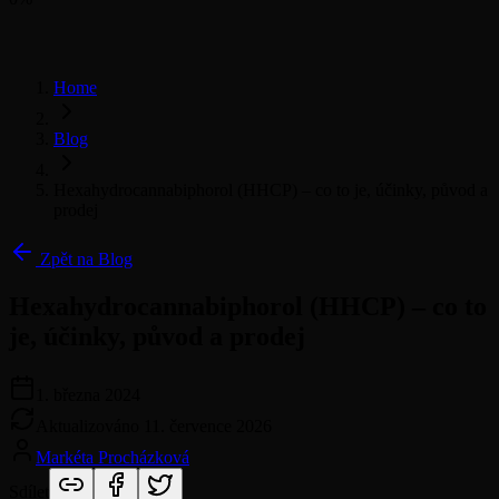
Home
Blog
Hexahydrocannabiphorol (HHCP) – co to je, účinky, původ a
prodej
Zpět na Blog
Hexahydrocannabiphorol (HHCP) – co to
je, účinky, původ a prodej
1. března 2024
Aktualizováno
11. července 2026
Markéta Procházková
Sdílet