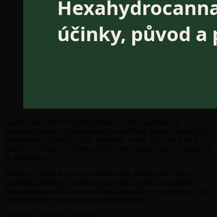
Legální status HHCP a jeho derivátů se liší v závislosti na
zeměpisné lokaci, což umožňuje jeho rozšířený prodej v některých
jurisdikcích v Evropě a USA. Nicméně, v roce 2023 byl HHCP
zakázán ve Francii a od ledna 2024 bude zakázán také v Japonsku a
na Slovensku.
Produkty z HHC-P, jako jsou květy, hash, moonrocks, vapes a
cartridges, představují revoluční novinku na trhu s kanabinoidy.
Tyto produkty nabízí zcela unikátní zážitek díky vysokému procentu
účinných látek v ve srovnání s tradičním HHC.
Chemický Pohled na HHCP