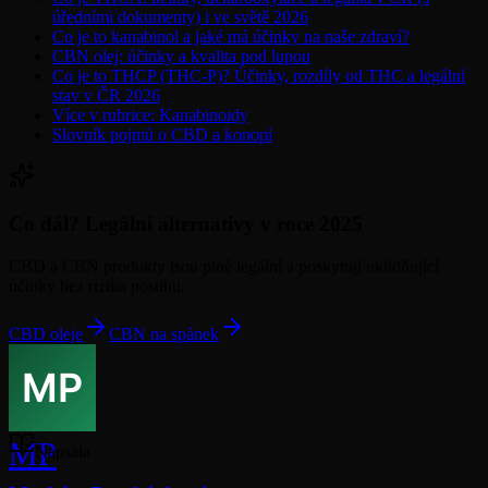
úředními dokumenty) i ve světě 2026
Co je to kanabinol a jaké má účinky na naše zdraví?
CBN olej: účinky a kvalita pod lupou
Co je to THCP (THC-P)? Účinky, rozdíly od THC a legální
stav v ČR 2026
Více v rubrice: Kanabinoidy
Slovník pojmů o CBD a konopí
Co dál? Legální alternativy v roce 2025
CBD a CBN produkty jsou plně legální a poskytují uklidňující
účinky bez rizika postihu.
CBD oleje
CBN na spánek
MP
Napsala